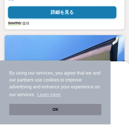
詳細を見る
提供
By using our services, you agree that we and
より使いやすくなった
our
partners
use cookies to improve
アプリで物件探ししませんか？
advertising and enhance your experience on
✔️
サクサク動く地図で物件検索
our services.
Learn more
✔️
新着物件・価格変動をすぐに通知
✔️
会員登録なし
OK
Web版をこのまま使う
購入アプリを開く
市区町村を変更
詳細条件を変更