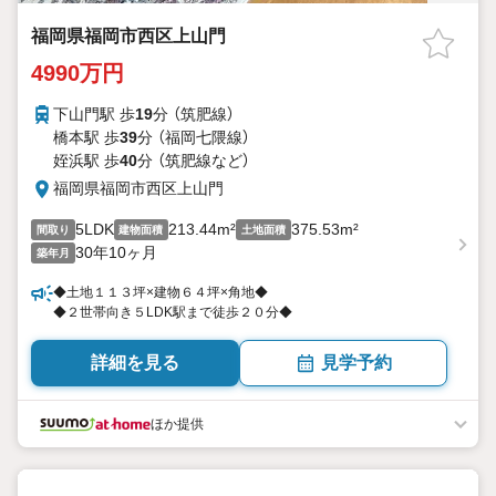
福岡県福岡市西区上山門
4990万円
下山門駅 歩
19
分 （筑肥線）
橋本駅 歩
39
分 （福岡七隈線）
姪浜駅 歩
40
分 （筑肥線
など
）
福岡県福岡市西区上山門
5LDK
213.44m²
375.53m²
間取り
建物面積
土地面積
30年10ヶ月
築年月
◆土地１１３坪×建物６４坪×角地◆
◆２世帯向き５LDK駅まで徒歩２０分◆
詳細を見る
見学予約
ほか提供