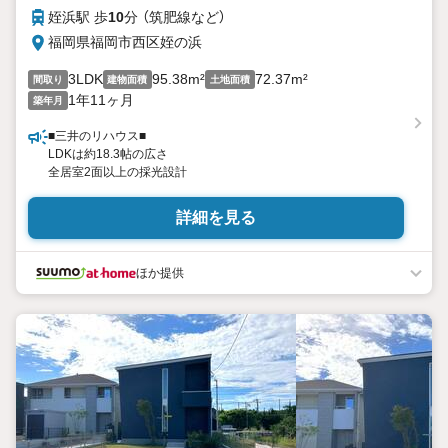
姪浜駅 歩
10
分 （筑肥線
など
）
福岡県福岡市西区姪の浜
3LDK
95.38m²
72.37m²
間取り
建物面積
土地面積
1年11ヶ月
築年月
■三井のリハウス■
LDKは約18.3帖の広さ
全居室2面以上の採光設計
詳細を見る
ほか提供