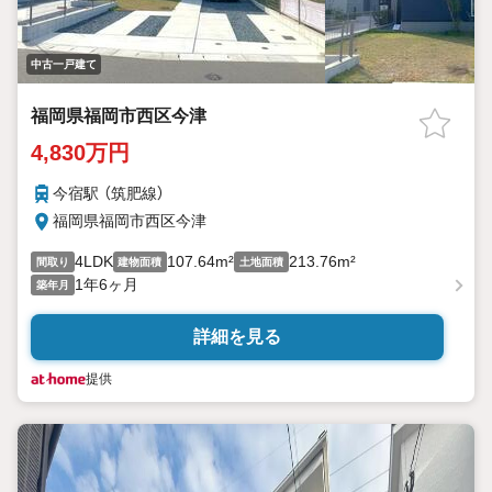
中古一戸建て
福岡県福岡市西区今津
4,830万円
今宿駅 （筑肥線）
福岡県福岡市西区今津
4LDK
107.64m²
213.76m²
間取り
建物面積
土地面積
1年6ヶ月
築年月
詳細を見る
提供