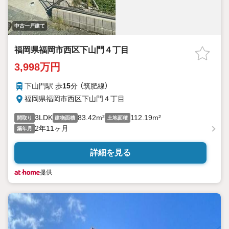
中古一戸建て
福岡県福岡市西区下山門４丁目
3,998万円
下山門駅 歩
15
分 （筑肥線）
福岡県福岡市西区下山門４丁目
3LDK
83.42m²
112.19m²
間取り
建物面積
土地面積
2年11ヶ月
築年月
詳細を見る
提供