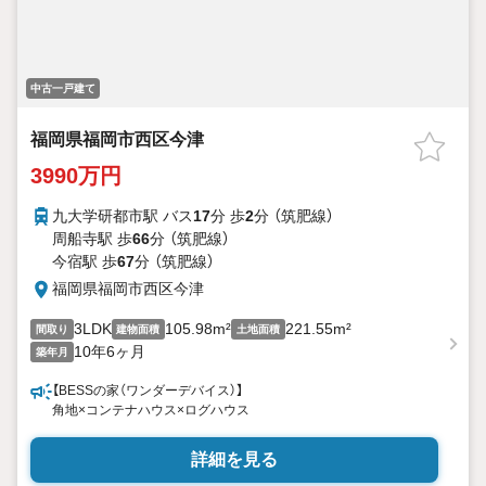
中古一戸建て
福岡県福岡市西区今津
3990万円
九大学研都市駅 バス
17
分 歩
2
分 （筑肥線）
周船寺駅 歩
66
分 （筑肥線）
今宿駅 歩
67
分 （筑肥線）
福岡県福岡市西区今津
3LDK
105.98m²
221.55m²
間取り
建物面積
土地面積
10年6ヶ月
築年月
【BESSの家（ワンダーデバイス）】
角地×コンテナハウス×ログハウス
詳細を見る