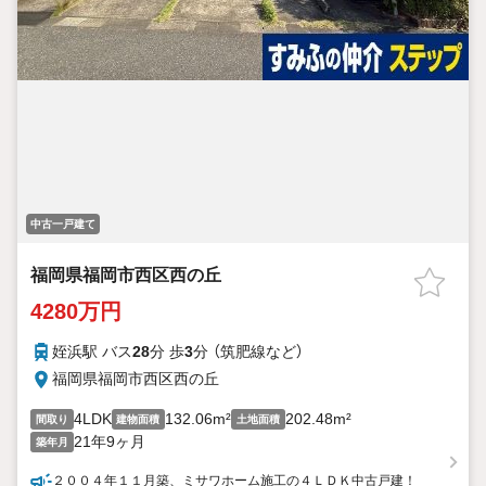
中古一戸建て
福岡県福岡市西区西の丘
4280万円
姪浜駅 バス
28
分 歩
3
分 （筑肥線
など
）
福岡県福岡市西区西の丘
4LDK
132.06m²
202.48m²
間取り
建物面積
土地面積
21年9ヶ月
築年月
２００４年１１月築、ミサワホーム施工の４ＬＤＫ中古戸建！