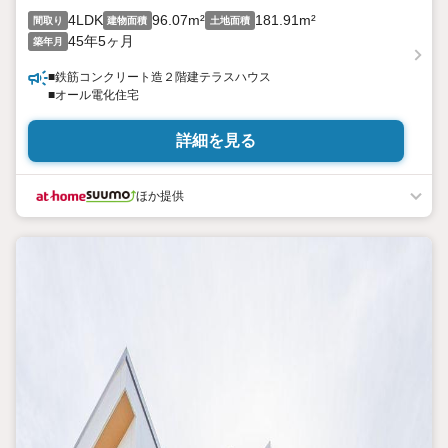
4LDK
96.07m²
181.91m²
間取り
建物面積
土地面積
45年5ヶ月
築年月
■鉄筋コンクリート造２階建テラスハウス
■オール電化住宅
詳細を見る
ほか提供