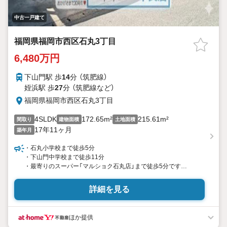
中古一戸建て
福岡県福岡市西区石丸3丁目
6,480万円
下山門駅 歩
14
分 （筑肥線）
姪浜駅 歩
27
分 （筑肥線
など
）
福岡県福岡市西区石丸3丁目
4SLDK
172.65m²
215.61m²
間取り
建物面積
土地面積
17年11ヶ月
築年月
・石丸小学校まで徒歩5分
・下山門中学校まで徒歩11分
・最寄りのスーパー「マルショク石丸店」まで徒歩5分です
ハウスフリーダム早良店の強み
詳細を見る
【取り扱い物件が豊富】
地域密着型の不動産会社として、
早良区・西区・城南区・糸島市の物件情報を多数取り扱っており
ほか提供
ます。