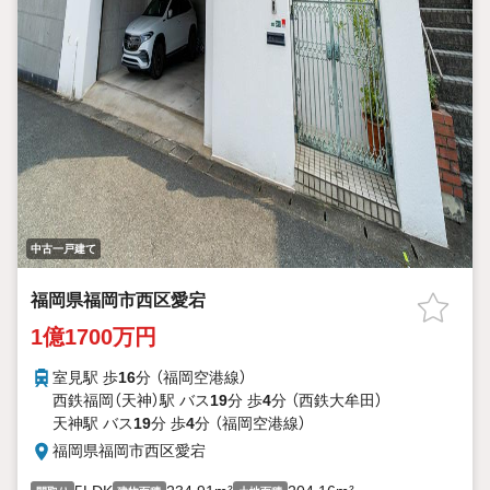
中古一戸建て
福岡県福岡市西区愛宕
1億1700万円
室見駅 歩
16
分 （福岡空港線）
西鉄福岡（天神）駅 バス
19
分 歩
4
分 （西鉄大牟田）
天神駅 バス
19
分 歩
4
分 （福岡空港線）
福岡県福岡市西区愛宕