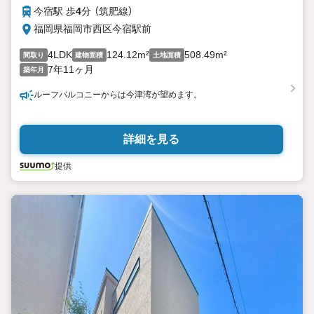
今宿駅 歩
4
分 （筑肥線）
福岡県福岡市西区今宿駅前
4LDK
124.12m²
508.49m²
間取り
建物面積
土地面積
7年11ヶ月
築年月
ルーフバルコニーからは今津湾が望めます。
詳細を見る
提供