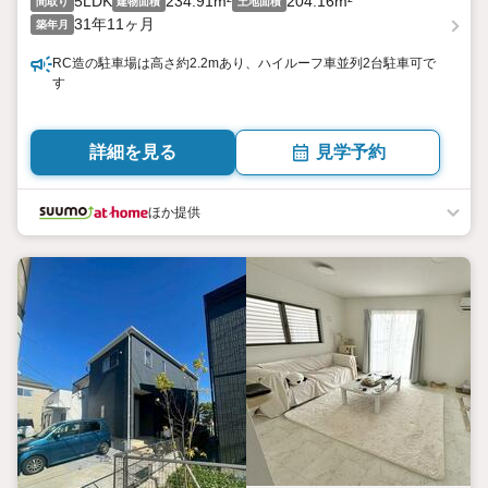
5LDK
234.91m²
204.16m²
間取り
建物面積
土地面積
31年11ヶ月
築年月
RC造の駐車場は高さ約2.2mあり、ハイルーフ車並列2台駐車可で
す
詳細を見る
見学予約
ほか提供