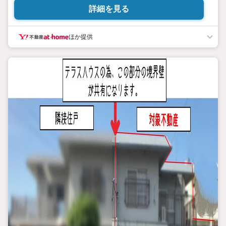
・玄洋中学校まで徒歩39分
詳細を見る
・最寄りのコンビニ「セブンイレブン 今津運動公園前店」まで徒
歩13分です
ほか提供
ハウスフリーダム早良店の強み
【取り扱い物件が豊富】
地域密着型の不動産会社として、
早良区・西区・糸島市の物件情報を多数取り扱っております。
福岡県内に3店舗ございますので、その他エリアの物件紹介ももち
ろん可能でございます。
スタッフにお家のことは何でもお聞き下さい。
新築一戸建て・中古物件・土地など、数ある物件の中から
お客様のご要望に沿ったご提案をいたします。
ご検討のお客様へ
現地のご案内可能でございます。
営業時間 午前10時00分午後6時30分 （定休日:火曜日、水曜日）
この時間帯はお電話でのお問い合わせがスムーズにご案内できま
す。
上記スケジュール以外でもご案内可能でございます。
無料駐車スペースやキッズスペースもありますのでお子様も一緒
にご来店ください！
まずはお気軽にお問い合わせください