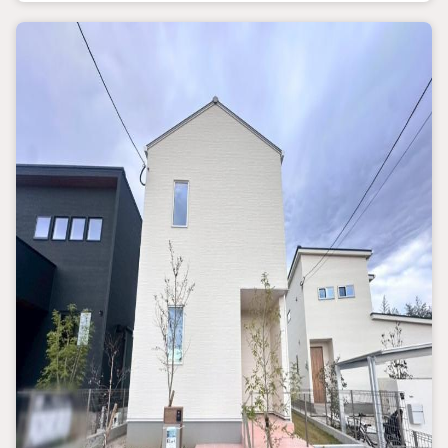
福岡県内に3店舗ございますので、その他エリアの物件紹介ももち
ろん可能でございます。
スタッフにお家のことは何でもお聞き下さい。
新築一戸建て・中古物件・土地など、数ある物件の中から
お客様のご要望に沿ったご提案をいたします。
ご検討のお客様へ
現地のご案内可能でございます。
営業時間 午前10時00分午後6時30分 （定休日:火曜日、水曜日）
この時間帯はお電話でのお問い合わせがスムーズにご案内できま
す。
上記スケジュール以外でもご案内可能でございます。
無料駐車スペースやキッズスペースもありますのでお子様も一緒
にご来店ください！
まずはお気軽にお問い合わせください