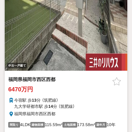
中古一戸建て
福岡県福岡市西区西都
6470万円
今宿駅 歩
13
分 （筑肥線）
九大学研都市駅 歩
14
分 （筑肥線）
福岡県福岡市西区西都
4LDK
115.59m²
173.58m²
10年
間取り
建物面積
土地面積
築年月