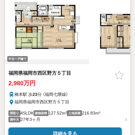
中古一戸建て
福岡県福岡市西区野方５丁目
2,980万円
橋本駅 歩
23
分 （福岡七隈線）
福岡県福岡市西区野方５丁目
4SLDK
127.52m²
216.83m²
間取り
建物面積
土地面積
27年3ヶ月
築年月
詳細を見る