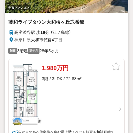
中古マンション
藤和ライブタウン大和桜ヶ丘弐番館
高座渋谷駅 歩
16
分 （江ノ島線）
神奈川県大和市代官4丁目
3階建
28年5ヶ月
階建
築年月
1,980万円
3階 / 3LDK / 72.68m²
広がりのある住宅街を臨む最上階！ペット飼育も相談可能で