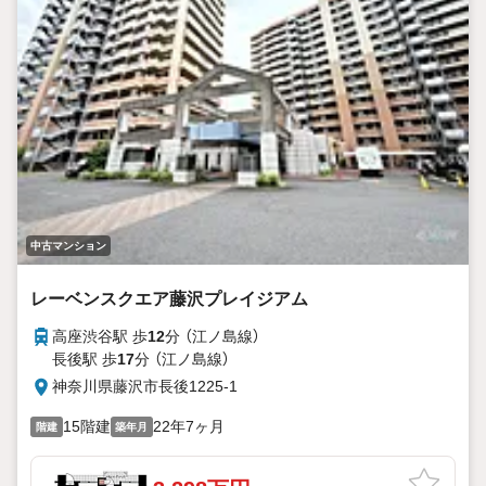
中古マンション
レーベンスクエア藤沢プレイジアム
高座渋谷駅 歩
12
分 （江ノ島線）
長後駅 歩
17
分 （江ノ島線）
神奈川県藤沢市長後1225-1
15階建
22年7ヶ月
階建
築年月