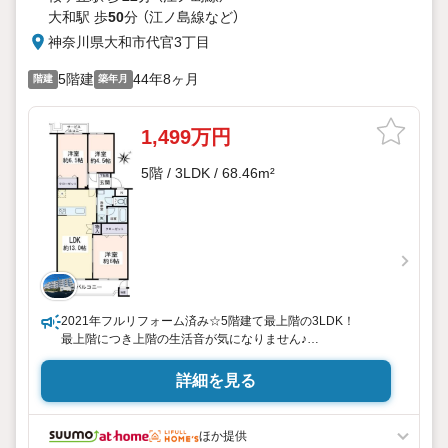
大和駅 歩
50
分 （江ノ島線
など
）
神奈川県大和市代官3丁目
5階建
44年8ヶ月
階建
築年月
1,499万円
5階 / 3LDK / 68.46m²
2021年フルリフォーム済み☆5階建て最上階の3LDK！
最上階につき上階の生活音が気になりません♪
両面バルコニーで陽当たり・通風・眺望良好♪
詳細を見る
◆ご見学について◆
平日、土日、早朝、夜間いつでもご見学可能です。
ご自宅までの送迎等、お気軽にご相談ください。
ほか提供
車内チャイルドシートもございます！