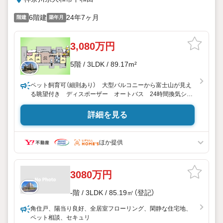
6階建
24年7ヶ月
階建
築年月
3,080万円
5階 / 3LDK / 89.17m²
ペット飼育可（細則あり） 大型バルコニーから富士山が見え
る眺望付き ディスポーザー オートバス 24時間換気シス
テム 浴室換気乾燥機 ウォークインクローゼット カウン
ターキッチン 各居室収納スペース付
詳細を見る
東宝ハウス町田はまず、お客様一人一人を知り、理解するこ
とから始めます。
ほか提供
お客様のお話をきちんとお聞きし、しっかり話し合う「心」の
コミュニケーションが大切になります。だからこそ、それぞ
れのお客様にベストな「住まい」をご提案をすることができる
3080万円
のです。
-階 / 3LDK / 85.19㎡（登記）
インターネット予約で当日見学が可能！
（1）［室内・現地を見学する］をクリック
角住戸、陽当り良好、全居室フローリング、閑静な住宅地、
（2）本日4日以内をご希望の方は
ペット相談、セキュリ
「ご要望・ご質問欄」に希望日時をご記入ください！