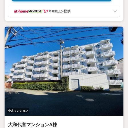
たします。
また、当社でしか取扱いできない物件も多数保有しており、
ほか提供
幅広いご提案が可能です。お住替え・ご売却についても高額
査定・買取保証付きの当社にお任せください。
スタッフ一同、お客様目線のご対応を心掛けておりますた
め、ご不安ごとはひとつずつご一緒に解決していきましょ
う！夢のマイホーム探しのお手伝いをいたします！
中古マンション
大和代官マンションA棟