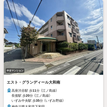
中古マンション
エスト・グランディール大和南
高座渋谷駅 歩
11
分 （江ノ島線）
長後駅 歩
20
分 （江ノ島線）
いずみ中央駅 歩
35
分 （いずみ野線）
神奈川県大和市下和田