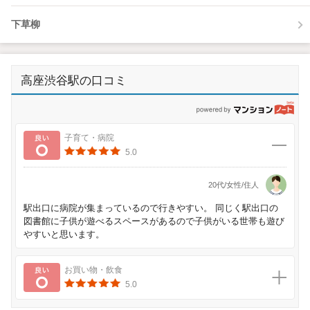
下草柳
高座渋谷駅の口コミ
p
良い
子育て・病院
5.0
20代/女性/住人
駅出口に病院が集まっているので行きやすい。 同じく駅出口の
図書館に子供が遊べるスペースがあるので子供がいる世帯も遊び
やすいと思います。
良い
お買い物・飲食
5.0