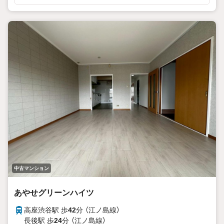
お客様のご都合に合わせたご提案をさせて頂きます。
◆店舗について◆
・店舗前お客様専用駐車場10台完備
・個室3部屋、キッズスペース、ベビーベッド、その他アメ
ニティ完備
・20種類以上の豊富なドリンクご用意ございます！
・わたあめやポップコーンの配布など、定期的にイベント開
催！
◆アフターサービス◆
・スポーツ観戦や劇場のチケットプレゼント
・定期メンテナンスのご案内
・火災保険の見直し
・ファイナンシャルプランナー・行政書士相談 など
無料の住宅ローン事前審査がオススメです！
審査は簡単！回答は最短1日で出ます！
中古マンション
お気軽にご連絡ください。
あやせグリーンハイツ
高座渋谷駅 歩
42
分 （江ノ島線）
長後駅 歩
24
分 （江ノ島線）