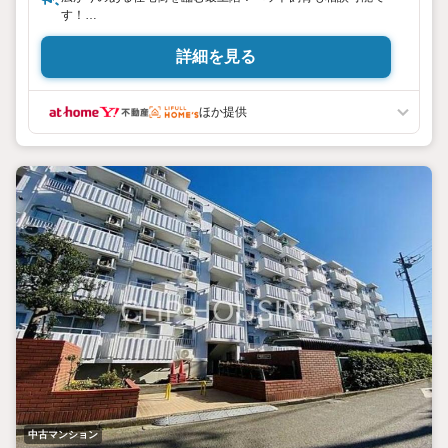
す！
■全居室6帖以上のゆったり住空間！WICを初めとする全居室
収納で、ゆとりを実感できます。
詳細を見る
■ペット飼育相談可能です（飼育細則あり）。
■2WAYの洗面所、家事動線が考えられた、使い勝手のいい間
取り構成。
ほか提供
■防犯面も安心なオートロック付きマンション。
■近隣に、大型ドラッグストア（クリエイト）、コンビニ（セブ
ンイレブン）もあるため、毎日の生活も安心ですね。
中古マンション