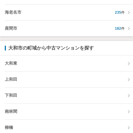
海老名市
235
件
座間市
182
件
大和市の町域から中古マンションを探す
大和東
上和田
下和田
南林間
柳橋