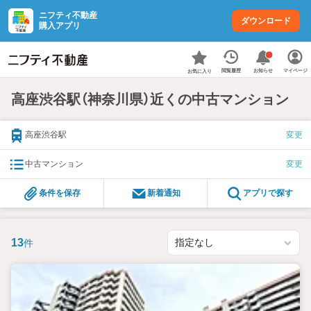
ニフティ不動産
ダウンロード
購入アプリ
お知らせ
閲覧履歴
マイページ
お気に入り
高座渋谷駅（神奈川県）近くの中古マンション
高座渋谷駅
変更
中古マンション
変更
条件を保存
新着通知
アプリで探す
13
件