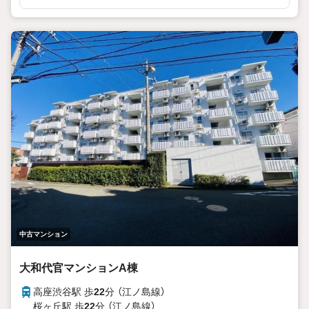
ご自宅までの送迎等、お気軽にご相談ください。
車内チャイルドシートもございます！
お客様のご都合に合わせたご提案をさせて頂きます。
◆店舗について◆
・店舗前お客様専用駐車場10台完備
・個室3部屋、キッズスペース、ベビーベッド、その他アメ
ニティ完備
・20種類以上の豊富なドリンクご用意ございます！
・わたあめやポップコーンの配布など、定期的にイベント開
催！
◆アフターサービス◆
・スポーツ観戦や劇場のチケットプレゼント
・定期メンテナンスのご案内
・火災保険の見直し
・ファイナンシャルプランナー・行政書士相談 など
無料の住宅ローン事前審査がオススメです！
中古マンション
審査は簡単！回答は最短1日で出ます！
お気軽にご連絡ください。
大和代官マンションA棟
高座渋谷駅 歩
22
分 （江ノ島線）
桜ヶ丘駅 歩
22
分 （江ノ島線）