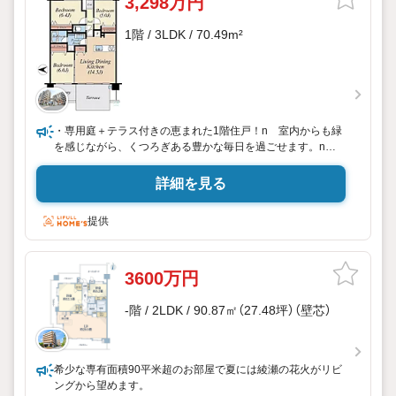
3,298万円
1階 / 3LDK / 70.49m²
・専用庭＋テラス付きの恵まれた1階住戸！n 室内からも緑
を感じながら、くつろぎある豊かな毎日を過ごせます。n・
キッチン・浴室・トイレ・内装をすべて新調したフルリフォ
ーム済み！n 入居後すぐに快適な暮らしをスタートできま
詳細を見る
す。n・297戸大規模レジデンスの安心な管理体制！駐車場は
全戸分完備！n・徒歩2分にコンビニ、小学校も徒歩11分の通
提供
学圏内。n 毎日の生活に必要な環境がしっかりと整ってい
ます。n湘南エリアの不動産を知り尽くしたスタッフが、資
金計画から引き渡しまで丁寧にサポートします。n「家探しを
HAPPYに」あなたの理想の暮らしを一緒に見つけましょう。
3600万円
-階 / 2LDK / 90.87㎡（27.48坪）（壁芯）
希少な専有面積90平米超のお部屋で夏には綾瀬の花火がリビ
ングから望めます。