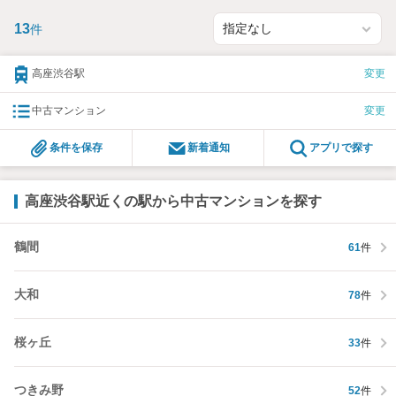
13
件
高座渋谷駅
変更
中古マンション
変更
条件を保存
新着通知
アプリで探す
高座渋谷駅近くの駅から中古マンションを探す
鶴間
61
件
大和
78
件
桜ヶ丘
33
件
つきみ野
52
件