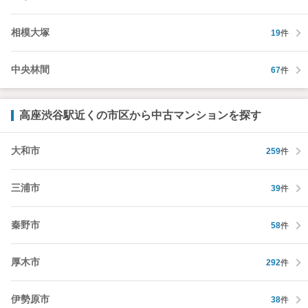
相模大塚
19
件
中央林間
67
件
高座渋谷駅近くの市区から中古マンションを探す
大和市
259
件
三浦市
39
件
秦野市
58
件
厚木市
292
件
伊勢原市
38
件