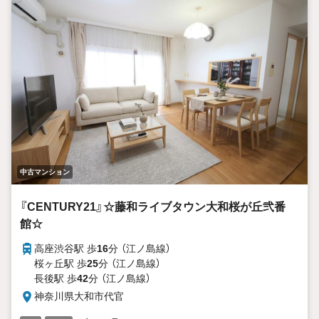
中古マンション
『CENTURY21』☆藤和ライブタウン大和桜が丘弐番
館☆
高座渋谷駅 歩
16
分 （江ノ島線）
桜ヶ丘駅 歩
25
分 （江ノ島線）
長後駅 歩
42
分 （江ノ島線）
神奈川県大和市代官