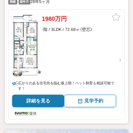
-
28年5ヶ月
階建
築年月
1980万円
-階 / 3LDK / 72.68㎡（壁芯）
広がりのある住宅街を臨む最上階！ペット飼育も相談可能で
す！
詳細を見る
見学予約
提供