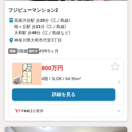
フジビューマンション2
高座渋谷駅 歩
20
分 （江ノ島線）
桜ヶ丘駅 歩
21
分 （江ノ島線）
大和駅 歩
48
分 （江ノ島線
など
）
神奈川県大和市代官3丁目
5階建
49年5ヶ月
階建
築年月
800万円
4階 / 3LDK / 64.95m²
詳細を見る
ほか提供