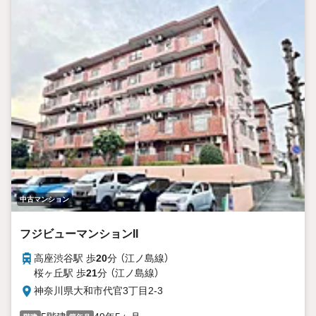
中古マンション
フジビューマンションII
高座渋谷駅 歩
20
分 （江ノ島線）
桜ヶ丘駅 歩
21
分 （江ノ島線）
神奈川県大和市代官3丁目2-3