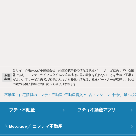
当サイトの物件及び不動産会社、外壁塗装業者の情報は検索パートナーが提供している情
報であり、ニフティライフスタイル株式会社は内容の責任を負わないことを予めご了承く
免責
事項
ださい。本サービス内でお客様が入力される個人情報は、検索パートナーが取得し、同社
の定める個人情報規約に従って取り扱われます。
不動産・住宅情報のニフティ不動産
不動産購入
中古マンション
神奈川県
大
ニフティ不動産
ニフティ不動産アプリ
＼Because／ ニフティ不動産