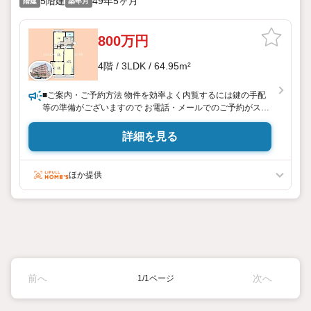
5階建
49年5ヶ月
階建
築年月
800万円
4階 / 3LDK / 64.95m²
■ご案内・ご予約方法 物件を効率よく内覧するには鍵の手配
等の準備がございますので お電話・メールでのご予約がスム
ーズ。 (予約なしでのご来場もOK！当日ご案内可能な物件も
ございます。) ご自宅へお迎え・最寄り駅等でお待ち合わ
詳細を見る
せ・弊社へのご来社など、ご相談くださいませ。
ほか提供
前へ
次へ
1/1ページ