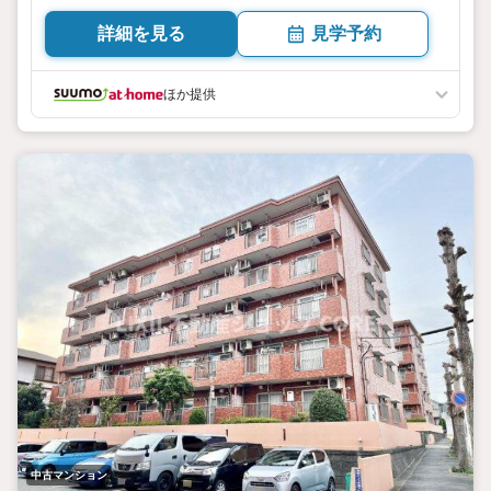
【主要不動産流通各社の2025年度中間期の売買仲介実績にお
詳細を見る
見学予約
いて、全国第9位の売買仲介実績です】※住宅新報より
たくさんのお客様からのお言葉に感謝してこれからも楽しく
素敵なお家探しをお約束します。
ほか提供
お家探しを始めてみようと思われたらまずは、お気軽に東宝
ハウス町田に相談してみませんか？
スタッフ一同お客様のお問合せをお待ちしております。
中古マンション