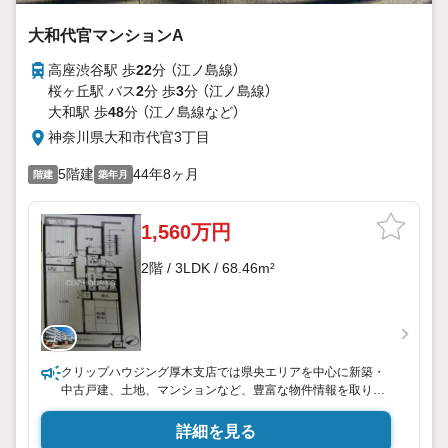
大和代官マンションA
高座渋谷駅 歩
22
分 （江ノ島線）
桜ヶ丘駅 バス
2
分 歩
3
分 （江ノ島線）
大和駅 歩
48
分 （江ノ島線
など
）
神奈川県大和市代官3丁目
5階建
44年8ヶ月
階建
築年月
1,560万円
2階 / 3LDK / 68.46m²
クリップハウジング厚木支店では県央エリアを中心に新築・
中古戸建、土地、マンションなど、豊富な物件情報を取り扱
っております。
応対スタッフは「宅地建物取引士」、「住宅ローンアドバイザ
詳細を見る
ー」資格を保有しており、プロとして的確なアドバイスをい