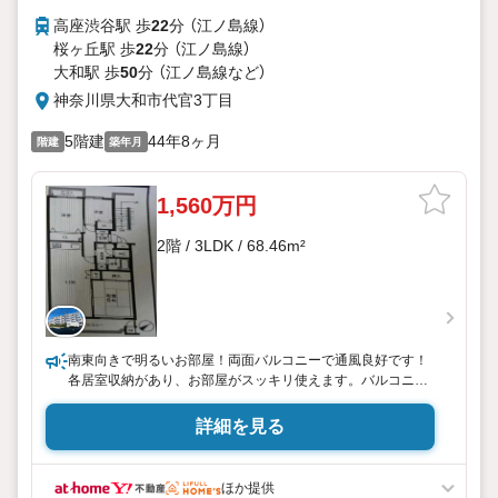
高座渋谷駅 歩
22
分 （江ノ島線）
桜ヶ丘駅 歩
22
分 （江ノ島線）
大和駅 歩
50
分 （江ノ島線
など
）
神奈川県大和市代官3丁目
5階建
44年8ヶ月
階建
築年月
1,560万円
2階 / 3LDK / 68.46m²
南東向きで明るいお部屋！両面バルコニーで通風良好です！
各居室収納があり、お部屋がスッキリ使えます。バルコニー
には物置も付いています！あるとうれしい、和室のある間取
り。
詳細を見る
◆ご見学について◆
平日、土日、早朝、夜間いつでもご見学可能です。
ほか提供