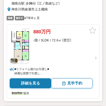
湘南台駅 歩
36
分 （江ノ島線
など
）
神奈川県綾瀬市上土棚南
-
47年8ヶ月
階建
築年月
880万円
-階 / 3LDK / 72.6㎡（壁芯）
■リフォーム後のお引渡し■
綺麗な状態で引渡し
内容はお問合せください
詳細を見る
見学予約
提供