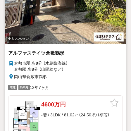
中古マンション
アルファステイツ倉敷鶴形
倉敷市駅 歩
8
分 （水島臨海線）
倉敷駅 歩
8
分 （山陽線
など
）
岡山県倉敷市鶴形
-
12年7ヶ月
階建
築年月
4600万円
-階 / 3LDK / 81.02㎡（24.50坪）（壁芯）