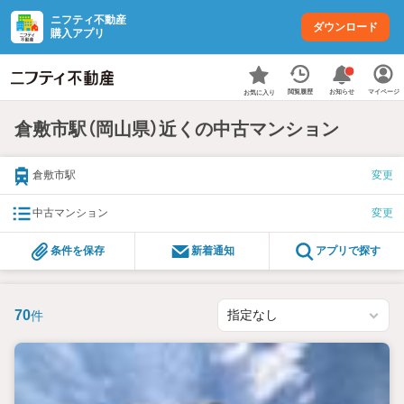
ニフティ不動産
ダウンロード
購入アプリ
お知らせ
閲覧履歴
マイページ
お気に入り
倉敷市駅（岡山県）近くの中古マンション
倉敷市駅
変更
中古マンション
変更
条件を保存
新着通知
アプリで探す
70
件