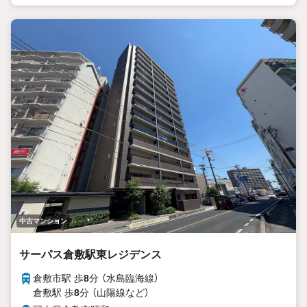
中古マンション
サーパス倉敷駅東レジデンス
倉敷市駅 歩
8
分 （水島臨海線）
倉敷駅 歩
8
分 （山陽線
など
）