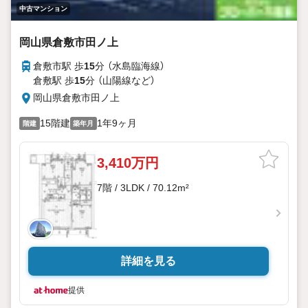
中古マンション
岡山県倉敷市田ノ上
倉敷市駅 歩
15
分 （水島臨海線）
倉敷駅 歩
15
分 （山陽線
など
）
岡山県倉敷市田ノ上
15階建
1年9ヶ月
階建
築年月
3,410万円
7階 / 3LDK / 70.12m²
詳細を見る
提供