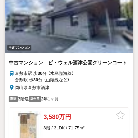
中古マンション
中古マンション ビ・ウェル酒津公園グリーンコート
倉敷市駅 歩
30
分 （水島臨海線）
倉敷駅 歩
30
分 （山陽線
など
）
岡山県倉敷市酒津
3階建
2年1ヶ月
階建
築年月
3,580万円
3階 / 3LDK / 71.75m²