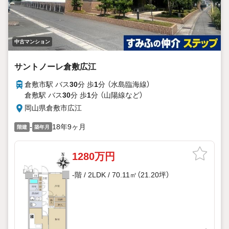
中古マンション
サントノーレ倉敷広江
倉敷市駅 バス
30
分 歩
1
分 （水島臨海線）
倉敷駅 バス
30
分 歩
1
分 （山陽線
など
）
岡山県倉敷市広江
-
18年9ヶ月
階建
築年月
1280万円
-階 / 2LDK / 70.11㎡（21.20坪）