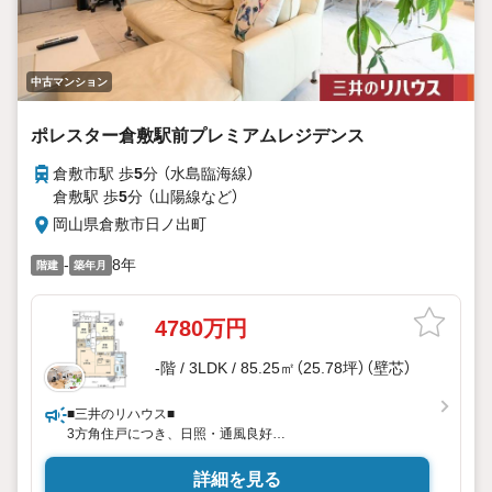
中古マンション
ポレスター倉敷駅前プレミアムレジデンス
倉敷市駅 歩
5
分 （水島臨海線）
倉敷駅 歩
5
分 （山陽線
など
）
岡山県倉敷市日ノ出町
-
8年
階建
築年月
4780万円
-階 / 3LDK / 85.25㎡（25.78坪）（壁芯）
■三井のリハウス■
3方角住戸につき、日照・通風良好
LDKは約22.4帖
詳細を見る