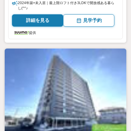
2024年築×未入居｜最上階ロフト付き3LDKで開放感ある暮ら
し(^^♪
詳細を見る
見学予約
提供