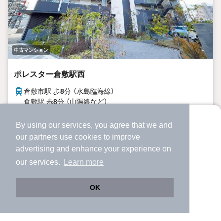
中古マンション
ポレスター倉敷駅西
倉敷市駅 歩
8
分 （水島臨海線）
倉敷駅 歩
8
分 （山陽線
など
）
岡山県倉敷市老松町
By using our services, you agree that we and
より使いやすくなった
-
6年6ヶ月
階建
築年月
our
partners
use cookies to improve
アプリで物件探ししませんか？
advertising and enhance your experience on
✔️
サクサク動く地図で物件検索
2880万円
our services.
Learn more
✔️
新着物件・価格変動をすぐに通知
-階 / 3LDK / 70.89㎡（21.44坪）
✔️
会員登録なし
OK
Web版をこのまま使う
購入アプリを開く
路線・駅を変更
詳細条件を変更
倉敷駅歩9分。アリオ倉敷も公園も徒歩圏内。未入居3LDKマ
ンション