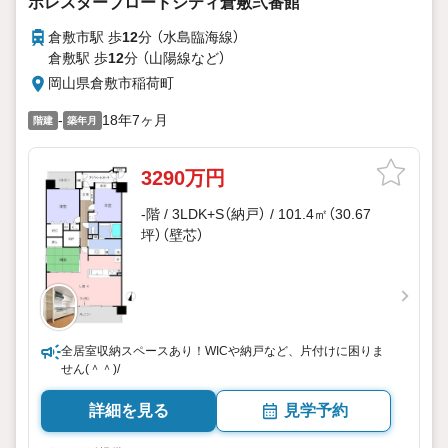
ポレスターブロードシティ倉敷弐番館
倉敷市駅 歩
12
分 （水島臨海線）
倉敷駅 歩
12
分 （山陽線
など
）
岡山県倉敷市稲荷町
-
18年7ヶ月
階建
築年月
3290万円
-階 / 3LDK+S（納戸） / 101.4㎡（30.67
坪）（壁芯）
全居室収納スペースあり！WICや納戸など、片付けに困りま
せん(＾＾)/
詳細を見る
見学予約