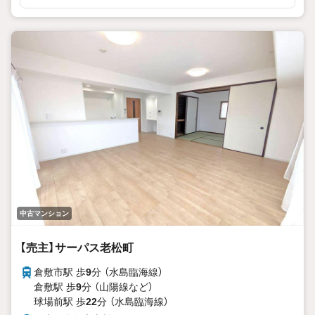
中古マンション
【売主】サーパス老松町
倉敷市駅 歩
9
分 （水島臨海線）
倉敷駅 歩
9
分 （山陽線
など
）
球場前駅 歩
22
分 （水島臨海線）