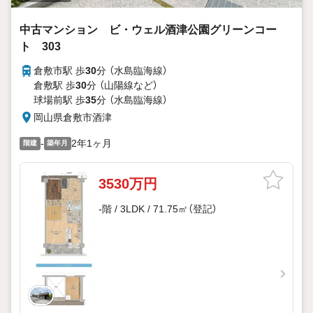
中古マンション ビ・ウェル酒津公園グリーンコー
ト 303
倉敷市駅 歩
30
分 （水島臨海線）
倉敷駅 歩
30
分 （山陽線
など
）
球場前駅 歩
35
分 （水島臨海線）
岡山県倉敷市酒津
-
2年1ヶ月
階建
築年月
3530万円
-階 / 3LDK / 71.75㎡（登記）