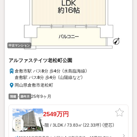
中古マンション
アルファステイツ老松町公園
倉敷市駅 バス
8
分 歩
4
分 （水島臨海線）
倉敷駅 バス
8
分 歩
4
分 （山陽線
など
）
岡山県倉敷市老松町
-
25年9ヶ月
階建
築年月
2549万円
-階 / 3LDK / 73.83㎡（22.33坪）（壁芯）