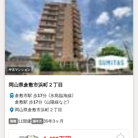
中古マンション
岡山県倉敷市浜町２丁目
倉敷市駅 歩
17
分 （水島臨海線）
倉敷駅 歩
17
分 （山陽線
など
）
岡山県倉敷市浜町２丁目
11階建
35年3ヶ月
階建
築年月