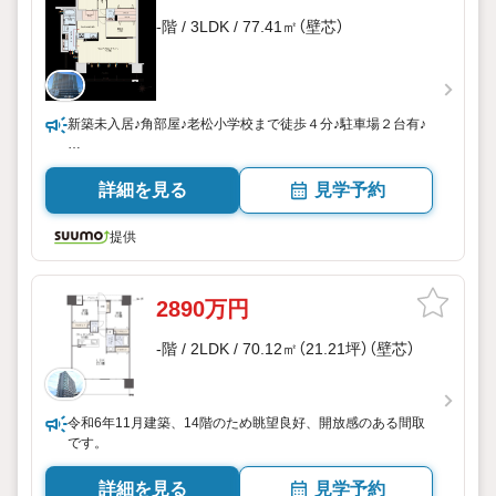
-階 / 3LDK / 77.41㎡（壁芯）
新築未入居♪角部屋♪老松小学校まで徒歩４分♪駐車場２台有♪
詳細を見る
見学予約
提供
2890万円
-階 / 2LDK / 70.12㎡（21.21坪）（壁芯）
令和6年11月建築、14階のため眺望良好、開放感のある間取
です。
詳細を見る
見学予約