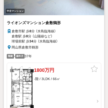
中古マンション
ライオンズマンション倉敷鶴形
倉敷市駅 歩
8
分 （水島臨海線）
倉敷駅 歩
8
分 （山陽線
など
）
球場前駅 歩
34
分 （水島臨海線）
岡山県倉敷市鶴形
-
37年
階建
築年月
1800万円
-階 / 3LDK / 66㎡