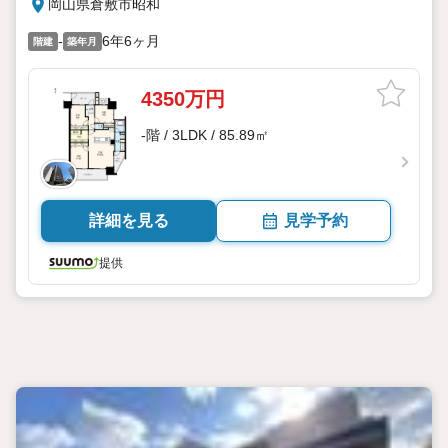
岡山県倉敷市昭和
-
6年6ヶ月
階建
築年月
4350万円
-階 / 3LDK / 85.89㎡
詳細を見る
見学予約
提供