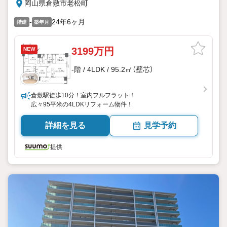
岡山県倉敷市老松町
-
24年6ヶ月
階建
築年月
3199万円
NEW
-階 / 4LDK / 95.2㎡（壁芯）
倉敷駅徒歩10分！室内フルフラット！
広々95平米の4LDKリフォーム物件！
詳細を見る
見学予約
提供