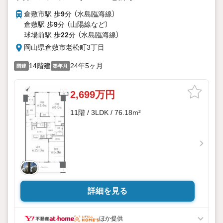
倉敷市駅 歩
9
分 （水島臨海線）
倉敷駅 歩
9
分 （山陽線
など
）
球場前駅 歩
22
分 （水島臨海線）
岡山県倉敷市老松町3丁目
14階建
24年5ヶ月
階建
築年月
2,699万円
11階 / 3LDK / 76.18m²
詳細を見る
ほか提供