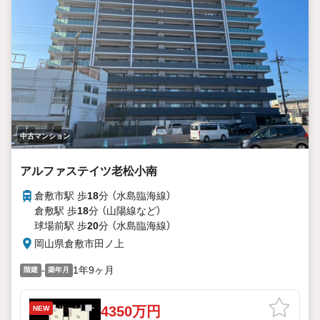
中古マンション
アルファステイツ老松小南
倉敷市駅 歩
18
分 （水島臨海線）
倉敷駅 歩
18
分 （山陽線
など
）
球場前駅 歩
20
分 （水島臨海線）
岡山県倉敷市田ノ上
-
1年9ヶ月
階建
築年月
4350万円
NEW