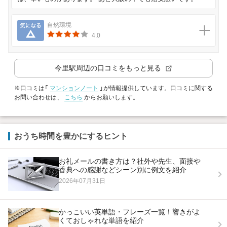
気になる
自然環境
4.0
今里駅
周辺の口コミをもっと見る
※口コミは「
マンションノート
」が情報提供しています。口コミに関する
お問い合わせは、
こちら
からお願いします。
おうち時間を豊かにするヒント
お礼メールの書き方は？社外や先生、面接や
香典への感謝などシーン別に例文を紹介
2026年07月31日
かっこいい英単語・フレーズ一覧！響きがよ
くておしゃれな単語を紹介