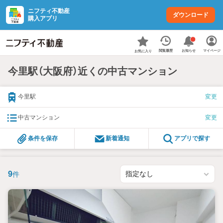
ニフティ不動産
ダウンロード
購入アプリ
お知らせ
閲覧履歴
マイページ
お気に入り
今里駅（大阪府）近くの中古マンション
今里駅
変更
中古マンション
変更
条件を保存
新着通知
アプリで探す
9
件