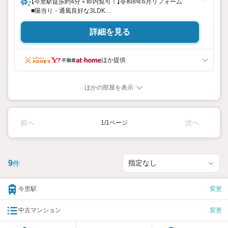
【今里駅徒歩約4分＋即内覧可！】令和8年6月リフォーム
■陽当り・通風良好な3LDK
■家族の会話が弾むカウンターキッチン採用
■2WAYバルコニーで日当たりが良く開放感があります
詳細を見る
リフォーム内容
・システムキッチン、ユニットバス、洗面化粧台、トイレ交
ほか提供
換
・全室クロス、床材張替
・建具交換
ほかの部屋を表示
立地
・片江小学校まで徒歩約9分
・相生中学校まで徒歩約17分
前へ
次へ
1/1ページ
弊社が選ばれる理由
1.お金の扱い方のプロ、ファイナンシャルプランナーが資金
計画をサポート！
9
件
2.買い替えなどにも対応できる売却専門チームあり！
3.たくさんの銀行と繋がりがあるため、最も低金利になるよ
うに審査が可能！
今里駅
変更
4.物件のお引渡し後に必要になったお家のリフォームも弊社
のリフォームプランナーがご提案！
中古マンション
変更
5.定期的にご連絡を繋ぎ、有事の際に迅速にサポートいたし
ます