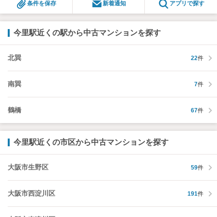
条件を保存
新着通知
アプリで探す
弊社は専門家同士が連携をとっているため、より多くの知見
がございます
お気軽にお問合せください！
今里駅近くの駅から中古マンションを探す
北巽
22
件
南巽
7
件
鶴橋
67
件
今里駅近くの市区から中古マンションを探す
大阪市生野区
59
件
大阪市西淀川区
191
件