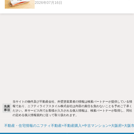
2026年07月16日
当サイトの物件及び不動産会社、外壁塗装業者の情報は検索パートナーが提供している情
報であり、ニフティライフスタイル株式会社は内容の責任を負わないことを予めご了承く
免責
事項
ださい。本サービス内でお客様が入力される個人情報は、検索パートナーが取得し、同社
の定める個人情報規約に従って取り扱われます。
不動産・住宅情報のニフティ不動産
不動産購入
中古マンション
大阪府
大阪