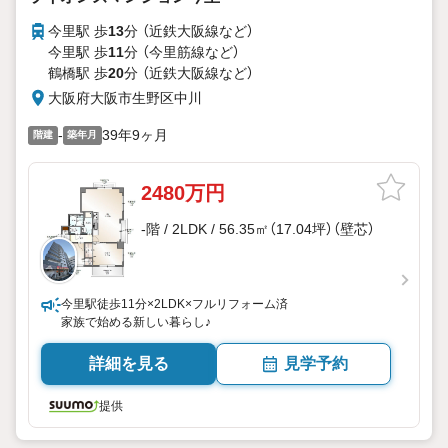
今里駅 歩
13
分 （近鉄大阪線
など
）
今里駅 歩
11
分 （今里筋線
など
）
鶴橋駅 歩
20
分 （近鉄大阪線
など
）
大阪府大阪市生野区中川
-
39年9ヶ月
階建
築年月
2480万円
-階 / 2LDK / 56.35㎡（17.04坪）（壁芯）
今里駅徒歩11分×2LDK×フルリフォーム済
家族で始める新しい暮らし♪
詳細を見る
見学予約
提供