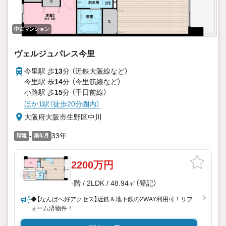
中古マンション
ヴェルジュパレス今里
今里駅 歩
13
分 （近鉄大阪線
など
）
今里駅 歩
14
分 （今里筋線
など
）
小路駅 歩
15
分 （千日前線）
ほか1駅（徒歩20分圏内）
大阪府大阪市生野区中川
-
33年
階建
築年月
2200万円
-階 / 2LDK / 48.94㎡（登記）
◆【なんばへ好アクセス】近鉄＆地下鉄の2WAY利用可！リフ
ォーム済物件！