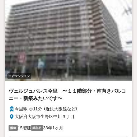
中古マンション
ヴェルジュパレス今里 〜１１階部分・南向きバルコ
ニー・新築みたいです〜
今里駅 歩
11
分 （近鉄大阪線
など
）
大阪府大阪市生野区中川３丁目
15階建
33年1ヶ月
階建
築年月