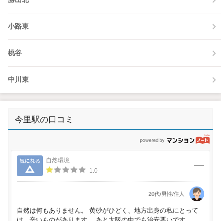
小路東
桃谷
中川東
今里駅の口コミ
p
気になる
自然環境
1.0
20代/男性/住人
自然は何もありません。 黄砂がひどく、地方出身の私にとって
は、辛いものがあります。 あと大阪の中でも治安悪いです。