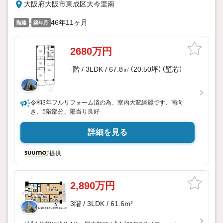
大阪府大阪市東成区大今里南
-
46年11ヶ月
階建
築年月
2680万円
-階 / 3LDK / 67.8㎡（20.50坪）（壁芯）
令和3年フルリフォーム済の為、室内大変綺麗です、南向
き、5階部分、陽当り良好
詳細を見る
提供
2,890万円
3階 / 3LDK / 61.6m²