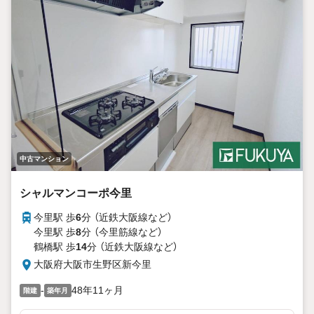
中古マンション
シャルマンコーポ今里
今里駅 歩
6
分 （近鉄大阪線
など
）
今里駅 歩
8
分 （今里筋線
など
）
鶴橋駅 歩
14
分 （近鉄大阪線
など
）
大阪府大阪市生野区新今里
-
48年11ヶ月
階建
築年月