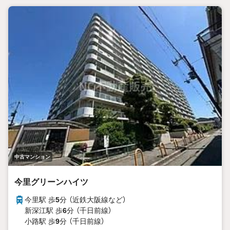
中古マンション
今里グリーンハイツ
今里駅 歩
5
分 （近鉄大阪線
など
）
新深江駅 歩
6
分 （千日前線）
小路駅 歩
9
分 （千日前線）