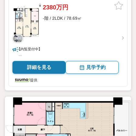
2380万円
-階 / 2LDK / 78.69㎡
【内覧受付中】
リフォーム歴有り/南向き/2LDK+WIC
詳細を見る
見学予約
提供