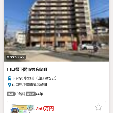
中古マンション
山口県下関市観音崎町
下関駅 歩
21
分 （山陽線
など
）
山口県下関市観音崎町
10階建
44年
階建
築年月
750万円