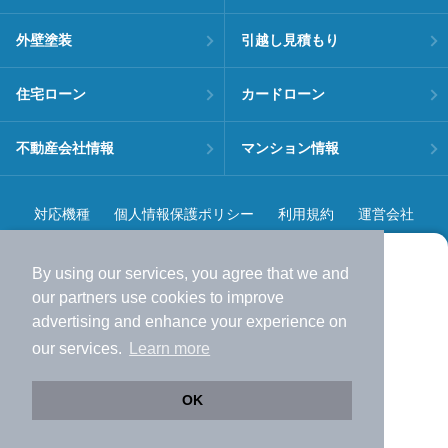
外壁塗装
引越し見積もり
住宅ローン
カードローン
不動産会社情報
マンション情報
対応機種
個人情報保護ポリシー
利用規約
運営会社
ヘルプ・お問い合わせ
採用情報
By using our services, you agree that we and
より使いやすくなった
our
partners
use cookies to improve
アプリで物件探ししませんか？
advertising and enhance your experience on
✔️
サクサク動く地図で物件検索
our services.
Learn more
✔️
新着物件・価格変動をすぐに通知
©NIFTY Lifestyle Co., Ltd.
✔️
会員登録なし
OK
Web版をこのまま使う
購入アプリを開く
市区町村を変更
詳細条件を変更