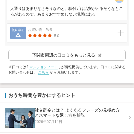
人通りはあまりなさそうなのと、駅付近は治安がわるそうなとこ
ろがあるので、あまりおすすめしない場所にある
気になる
お買い物・飲食
5.0
下関市
周辺の口コミをもっと見る
※口コミは「
マンションノート
」が情報提供しています。口コミに関する
お問い合わせは、
こちら
からお願いします。
おうち時間を豊かにするヒント
社交辞令とは？ よくあるフレーズの見極め方
とスマートな返し方を解説
2026年07月14日