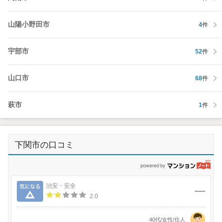
山陽小野田市
4
件
宇部市
52
件
山口市
68
件
萩市
1
件
下関市の口コミ
p
気になる
治安・安全
2.0
40代/女性/住人