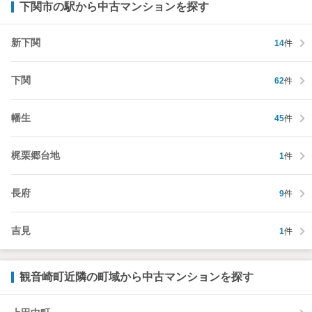
下関市の駅から中古マンションを探す
新下関
14
件
下関
62
件
幡生
45
件
梶栗郷台地
1
件
長府
9
件
吉見
1
件
観音崎町近隣の町域から中古マンションを探す