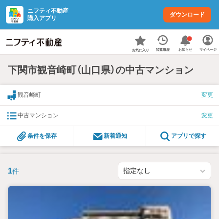
ニフティ不動産
ダウンロード
購入アプリ
お知らせ
閲覧履歴
マイページ
お気に入り
下関市観音崎町（山口県）の中古マンション
観音崎町
変更
中古マンション
変更
条件を保存
新着通知
アプリで探す
1
件