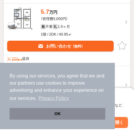
5.7
万円
（管理費5,000円）
不要
1.0ヶ月
敷
礼
1階 / 2DK / 40.95㎡
お問い合わせ
（無料）
提供
7.8
万円
By using our services, you agree that we and
（管理費6,000円）
our
partners
use cookies to improve
不要
78,000円
敷
礼
advertising and enhance your experience on
アプリに切り替えて、サクサクお部屋探し
1階 / 2DK / 40.95㎡
our services.
Privacy Policy
会員登録なしですぐ使える。マップ検索やお気に入り保存など、
お問い合わせ
（無料）
アプリ限定の便利な機能が使えます！
OK
ほか提供
Web版で続行
アプリを開く
駅・沿線を変更
絞り込み条件を変更