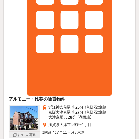
アルモニー・比叡の賃貸物件
近江神宮前駅 歩
25
分 （京阪石坂線）
京阪大津京駅 歩
27
分 （京阪石坂線）
大津京駅 歩
28
分 （湖西線）
滋賀県大津市比叡平1丁目
2階建 / 17年11ヶ月 / 木造
すべての写真