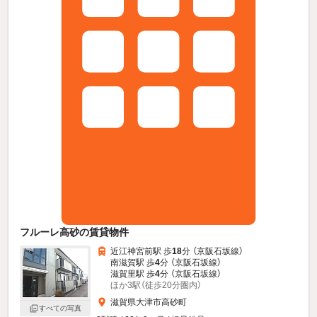
フルーレ高砂の賃貸物件
近江神宮前駅 歩
18
分 （京阪石坂線）
南滋賀駅 歩
4
分 （京阪石坂線）
滋賀里駅 歩
4
分 （京阪石坂線）
ほか3駅（徒歩20分圏内）
滋賀県大津市高砂町
すべての写真