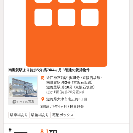
南滋賀駅より徒歩5分 築7年4ヶ月 3階建の賃貸物件
近江神宮前駅 歩
15
分 （京阪石坂線）
南滋賀駅 歩
3
分 （京阪石坂線）
滋賀里駅 歩
10
分 （京阪石坂線）
ほか1駅（徒歩20分圏内）
滋賀県大津市南志賀3丁目
すべての写真
3階建 / 7年4ヶ月 / 軽量鉄骨
駐車場あり
駐輪場あり
宅配ボックス
8.1
万円