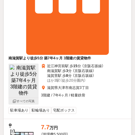
南滋賀駅より徒歩5分 築7年4ヶ月 3階建の賃貸物件
近江神宮前駅 歩
15
分 （京阪石坂線）
南滋賀駅 歩
3
分 （京阪石坂線）
滋賀里駅 歩
8
分 （京阪石坂線）
ほか3駅（徒歩20分圏内）
滋賀県大津市南志賀3丁目
3階建 / 7年4ヶ月 / 軽量鉄骨
すべての写真
駐車場あり
駐輪場あり
宅配ボックス
7.7
万円
（管理費5,500円）