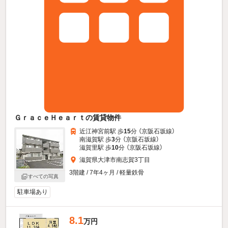
ＧｒａｃｅＨｅａｒｔの賃貸物件
近江神宮前駅 歩
15
分 （京阪石坂線）
南滋賀駅 歩
3
分 （京阪石坂線）
滋賀里駅 歩
10
分 （京阪石坂線）
滋賀県大津市南志賀3丁目
3階建 / 7年4ヶ月 / 軽量鉄骨
すべての写真
駐車場あり
8.1
万円