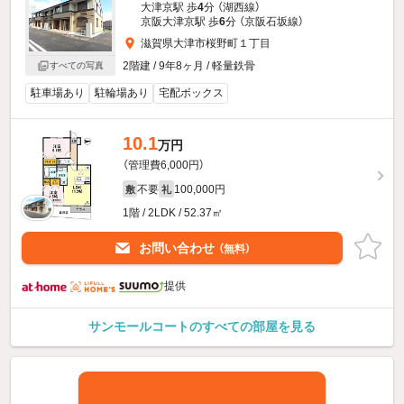
大津京駅 歩
4
分 （湖西線）
京阪大津京駅 歩
6
分 （京阪石坂線）
滋賀県大津市桜野町１丁目
2階建 / 9年8ヶ月 / 軽量鉄骨
すべての写真
駐車場あり
駐輪場あり
宅配ボックス
10.1
万円
（管理費6,000円）
不要
100,000円
敷
礼
1階 / 2LDK / 52.37㎡
お問い合わせ
（無料）
提供
サンモールコートのすべての部屋を見る