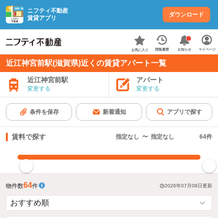
ニフティ不動産
ダウンロード
賃貸アプリ
お知らせ
閲覧履歴
マイページ
お気に入り
近江神宮前駅(滋賀県)近くの賃貸アパート一覧
近江神宮前駅
アパート
変更する
変更する
条件を保存
新着通知
アプリで探す
賃料で探す
指定なし
〜
指定なし
64
件
指定した賃料で絞り込む
64
物件数
件
2026年07月08日
更新