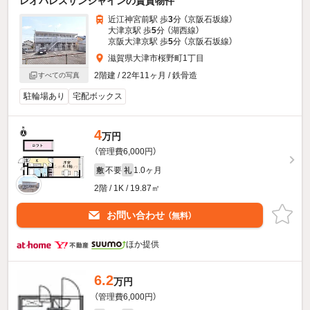
レオパレスサンシャインの賃貸物件
近江神宮前駅 歩
3
分 （京阪石坂線）
大津京駅 歩
5
分 （湖西線）
京阪大津京駅 歩
5
分 （京阪石坂線）
滋賀県大津市桜野町1丁目
2階建 / 22年11ヶ月 / 鉄骨造
すべての写真
駐輪場あり
宅配ボックス
4
万円
（管理費6,000円）
不要
1.0ヶ月
敷
礼
2階 / 1K / 19.87㎡
お問い合わせ
（無料）
ほか提供
6.2
万円
（管理費6,000円）