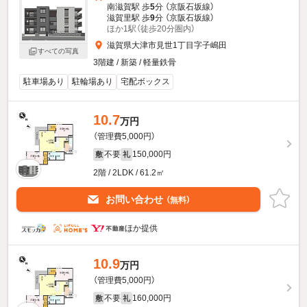
南滋賀駅 歩
5
分 （京阪石坂線）
滋賀里駅 歩
9
分 （京阪石坂線）
ほか1駅（徒歩20分圏内）
滋賀県大津市見世1丁目字子嶋田
すべての写真
3階建 / 新築 / 軽量鉄骨
駐車場あり
駐輪場あり
宅配ボックス
10.7
万円
（管理費5,000円）
不要
150,000円
敷
礼
2階 / 2LDK / 61.2㎡
お問い合わせ
（無料）
ほか提供
10.9
万円
（管理費5,000円）
不要
160,000円
敷
礼