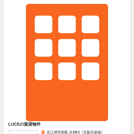
LUCEの賃貸物件
近江神宮前駅 歩
19
分 （京阪石坂線）