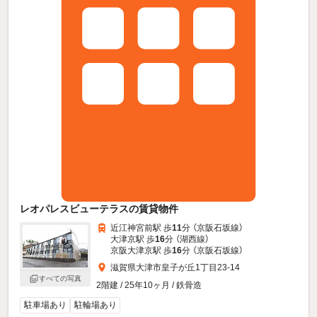
レオパレスビューテラスの賃貸物件
近江神宮前駅 歩
11
分 （京阪石坂線）
大津京駅 歩
16
分 （湖西線）
京阪大津京駅 歩
16
分 （京阪石坂線）
滋賀県大津市皇子が丘1丁目23-14
すべての写真
2階建 / 25年10ヶ月 / 鉄骨造
駐車場あり
駐輪場あり