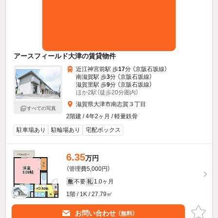
アースフィールド大津の賃貸物件
近江神宮前駅 歩
17
分 （京阪石坂線）
南滋賀駅 歩
3
分 （京阪石坂線）
滋賀里駅 歩
9
分 （京阪石坂線）
ほか2駅（徒歩20分圏内）
滋賀県大津市南志賀３丁目
すべての写真
2階建 / 4年2ヶ月 / 軽量鉄骨
駐車場あり
駐輪場あり
宅配ボックス
6.35
万円
（管理費5,000円）
不要
1.0ヶ月
敷
礼
1階 / 1K / 27.79㎡
お問い合わせ
（無料）