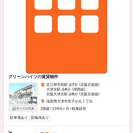
グリーンハイツの賃貸物件
近江神宮前駅 歩
7
分 （京阪石坂線）
大津京駅 歩
6
分 （湖西線）
京阪大津京駅 歩
6
分 （京阪石坂線）
滋賀県大津市皇子が丘１丁目
2階建 / 23年6ヶ月 / 軽量鉄骨
すべての写真
駐車場あり
駐輪場あり