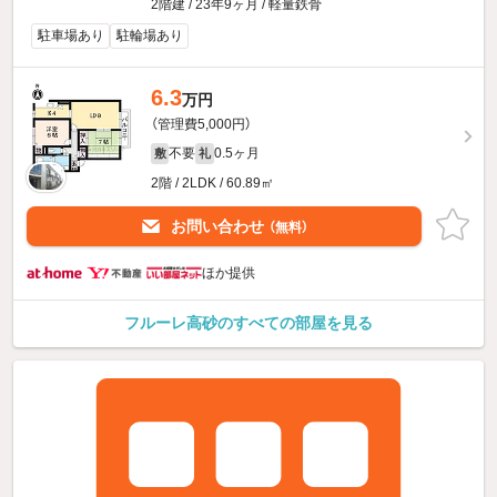
2階建 / 23年9ヶ月 / 軽量鉄骨
駐車場あり
駐輪場あり
6.3
万円
（管理費5,000円）
不要
0.5ヶ月
敷
礼
2階 / 2LDK / 60.89㎡
お問い合わせ
（無料）
ほか提供
フルーレ高砂のすべての部屋を見る