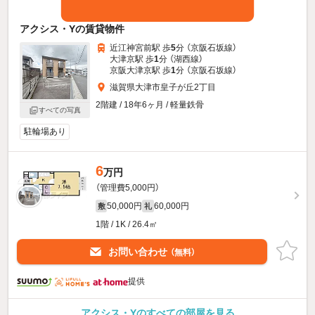
アクシス・Yの賃貸物件
近江神宮前駅 歩
5
分 （京阪石坂線）
大津京駅 歩
1
分 （湖西線）
京阪大津京駅 歩
1
分 （京阪石坂線）
滋賀県大津市皇子が丘2丁目
2階建 / 18年6ヶ月 / 軽量鉄骨
すべての写真
駐輪場あり
6
万円
（管理費5,000円）
50,000円
60,000円
敷
礼
1階 / 1K / 26.4㎡
お問い合わせ
（無料）
提供
アクシス・Yのすべての部屋を見る