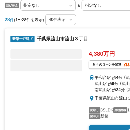
＆
並び替え
28
件
(1〜28件を表示)
千葉県流山市流山３丁目
新築一戸建て
4,380万円
月々のローンを試算
平和台駅 歩
4
分 （
流山駅 歩
9
分 （流山
南流山駅 歩
24
分 
千葉県流山市流山
3SLDK
1
間取り
建物面積
新築
築年月