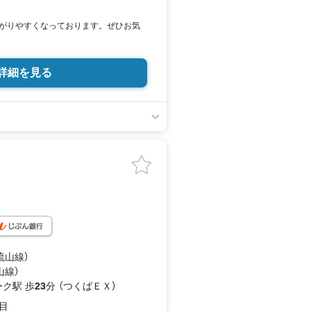
がりやすくなっております。ぜひお気
は「室内・現地を見学する（無料）」ボタ
ご記入いただけますとスムーズにご案
詳細を見る
アンケート記入でもれなく3、000円の
（1組様1回限り後日郵送）
ご紹介
売却、太陽光発電システムご検討中のお客
UOカード3、000円分プレゼント
弊社仲介にてご契約頂くと、1万円から
料をお支払いさせて頂きます！詳しくは
駐車場完備、マイカーでも安心！
ス、授乳室、ベビーベッド完備
に優しい『あったら良いな』がここにあ
バー、紙おむつ、アメニティ、大型個
流山線）
ニター等
山線）
ク駅 歩
23
分 （つくばＥＸ）
目