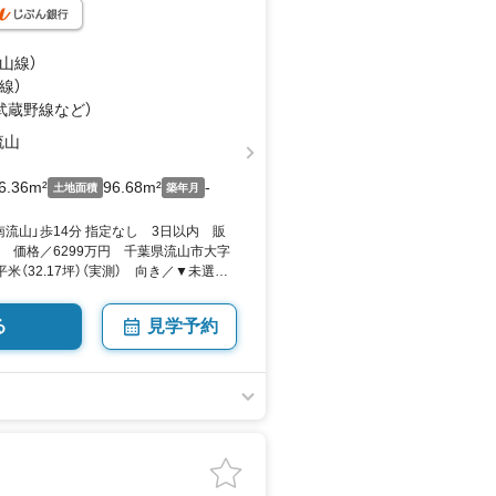
流山線）
線）
（武蔵野線
など
）
流山
6.36m²
96.68m²
-
土地面積
築年月
流山」歩14分 指定なし 3日以内 販
 価格／6299万円 千葉県流山市大字
6平米（32.17坪）（実測） 向き／▼未選択
る
見学予約