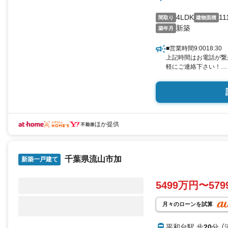
4LDK
11
間取り
建物面積
新築
築年月
■営業時間9:0018:30
上記時間はお電話が繋
軽にご連絡下さい！
現地を見学される場合
ンよりご希望の日時を
内が可能です。
■ご来店特典
1.ご見学、ご来店後に
QUOカードプレゼント
ほか提供
2.未公開の物件情報を
3.不動産ご購入、ご
様、ご紹介でもれなくQ
千葉県流山市加
更にご紹介のお客様が
新築一戸建て
最大10万円のご紹介
スタッフ迄
5499万円〜57
■県内有数の大型店舗
1.店舗敷地内に大型
2.チャイルドスペー
月々のローンを試算
3.他にもファミリー
る！ミルク用浄水サー
平和台駅 歩
20
分 （