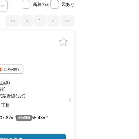
新着のみ
図あり
<<
<
1
>
>>
流山線）
線）
（武蔵野線
など
）
３丁目
07.87m²
55.43m²
土地面積