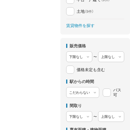
土地
（9件）
賃貸物件を探す
販売価格
〜
価格未定も含む
駅からの時間
バス
可
間取り
〜
専有面積・建物面積