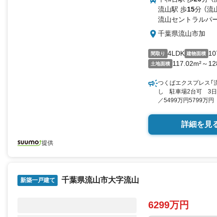
室2部屋、各ブースモ
流山駅 歩
15
分 （流
流山セントラルパー
千葉県流山市加
4LDK
10
間取り
建物面積
117.02m²～12
土地面積
つくばエクスプレス「流
し 駐車場2台可 3
／5499万円5799万
米111.78平米（実測）
詳細を見
提供
千葉県流山市大字流山
新築一戸建て
6299万円