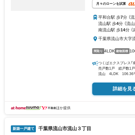
月々のローンを試算
平和台駅 歩
7
分 （
流山駅 歩
4
分 （流山
南流山駅 歩
14
分 
千葉県流山市大字
4LDK
10
間取り
建物面積
つくばエクスプレス「南
売戸数1戸 総戸数1戸
流山 4LDK 106.3
by SUUMO
詳細を見
ほか提供
千葉県流山市流山３丁目
新築一戸建て