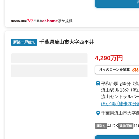
ほか提供
千葉県流山市大字西平井
新築一戸建て
4,290万円
月々のローンを試算
平和台駅 歩
5
分 （
流山駅 歩
13
分 （流
流山セントラルパー
ほか1駅（徒歩20分
千葉県流山市大字
4LDK
11
間取り
建物面積