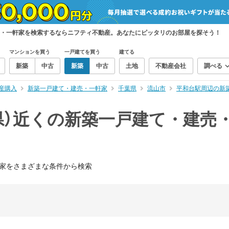
売・一軒家を検索するならニフティ不動産。あなたにピッタリのお部屋を探そう！
マンションを買う
一戸建てを買う
建てる
新築
中古
新築
中古
土地
不動産会社
調べる
産購入
新築一戸建て・建売・一軒家
千葉県
流山市
平和台駅周辺の新
県）近くの新築一戸建て・建売
家をさまざまな条件から検索