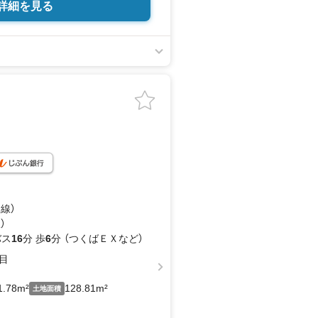
詳細を見る
山線）
）
バス
16
分 歩
6
分 （つくばＥＸ
など
）
目
1.78m²
128.81m²
土地面積