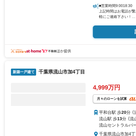
■営業時間9:0018:30
上記時間はお電話が繋
軽にご連絡下さい！
現地を見学される場合
ンよりご希望の日時を
内が可能です。
■ご来店特典
1.ご見学、ご来店後に
QUOカードプレゼント
ほか提供
2.未公開の物件情報を
3.不動産ご購入、ご
様、ご紹介でもれなくQ
千葉県流山市加4丁目
更にご紹介のお客様が
新築一戸建て
最大10万円のご紹介
スタッフ迄
4,999万円
■県内有数の大型店舗
1.店舗敷地内に大型
2.チャイルドスペー
月々のローンを試算
3.他にもファミリー
る！ミルク用浄水サー
平和台駅 歩
20
分 （
室2部屋、各ブースモ
流山駅 歩
13
分 （流
流山セントラルパー
千葉県流山市加4丁