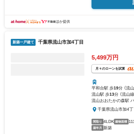
ほか提供
千葉県流山市加4丁目
新築一戸建て
5,499万円
月々のローンを試算
平和台駅 歩
19
分 （流
流山駅 歩
13
分 （流山線
流山おおたかの森駅 
千葉県流山市加4丁
4LDK
11
間取り
建物面積
新築
築年月