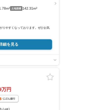
1.78m²
142.31m²
土地面積
がりやすくなっております。ぜひお気
は「室内・現地を見学する（無料）」ボタ
ご記入いただけますとスムーズにご案
詳細を見る
アンケート記入でもれなく3、000円の
（1組様1回限り後日郵送）
ご紹介
売却、太陽光発電システムご検討中のお客
UOカード3、000円分プレゼント
弊社仲介にてご契約頂くと、1万円から
料をお支払いさせて頂きます！詳しくは
99万円
駐車場完備、マイカーでも安心！
ス、授乳室、ベビーベッド完備
に優しい『あったら良いな』がここにあ
バー、紙おむつ、アメニティ、大型個
流山線）