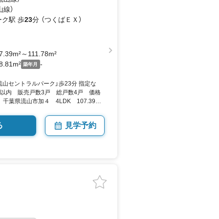
ニター等
山線）
ク駅 歩
23
分 （つくばＥＸ）
7.39m²～111.78m²
8.81m²
-
築年月
山セントラルパーク」歩23分 指定な
日以内 販売戸数3戸 総戸数4戸 価格
円 千葉県流山市加４ 4LDK 107.39平
 向き／▼未選択 by SUUMO
る
見学予約