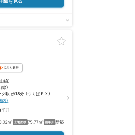
詳細を見る
流山線）
山線）
ク駅 歩
18
分 （つくばＥＸ）
圏内）
西平井
0.02m²
75.77m²
新築
土地面積
築年月