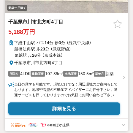
新築一戸建て
千葉県市川市北方町4丁目
5,188万円
下総中山駅 バス
14
分 歩
3
分 （総武中央線）
船橋法典駅 歩
23
分 （武蔵野線）
鬼越駅 歩
26
分 （京成本線）
千葉県市川市北方町4丁目
4LDK
107.39m²
150.5m²
新築
間取り
建物面積
土地面積
築年月
当日の見学も可能です。現地だけでなく周辺環境のご案内もして
おります。地域密着型の不動産アドバイザーにお任せ下さい。送
迎サービスも行っておりますのでお気軽にお問い合わせ下さい。
【営業が感じたここがオススメポイント】
・まずは何といっても全棟敷地面積150平米超えの前面公道6m以
詳細を見る
上に面した日当たり通風良好な全8邸の分譲地、最終5邸のご紹介
・デザイナーズハウス全棟完成しております！いつでもご見学い
ただけます
ほか提供
・JR武蔵野線「船橋法典」駅徒歩23分利用可能な生活環境が整って
いる立地です