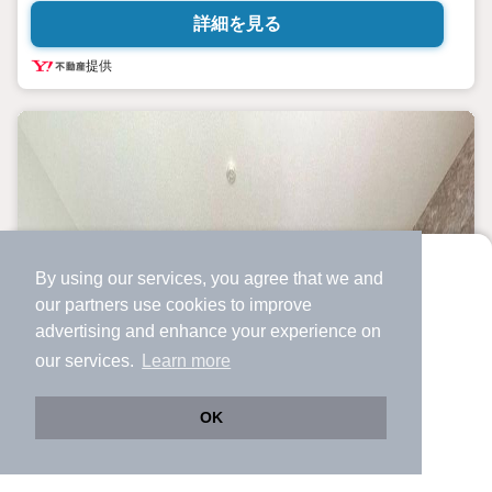
詳細を見る
提供
By using our services, you agree that we and
より使いやすくなった
our
partners
use cookies to improve
アプリで物件探ししませんか？
advertising and enhance your experience on
✔️
サクサク動く地図で物件検索
our services.
Learn more
✔️
新着物件・価格変動をすぐに通知
✔️
会員登録なし
OK
Web版をこのまま使う
購入アプリを開く
市区町村を変更
詳細条件を変更