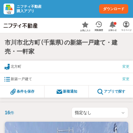
ニフティ不動産
ダウンロード
購入アプリ
お知らせ
閲覧履歴
マイページ
お気に入り
市川市北方町（千葉県）の新築一戸建て・建
売・一軒家
北方町
変更
新築一戸建て
変更
条件を保存
新着通知
アプリで探す
16
件