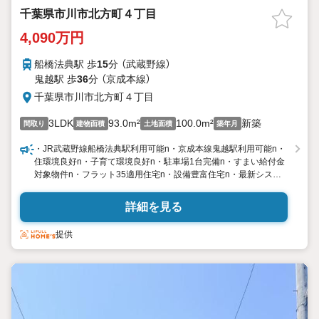
千葉県市川市北方町４丁目
4,090万円
船橋法典駅 歩
15
分 （武蔵野線）
鬼越駅 歩
36
分 （京成本線）
千葉県市川市北方町４丁目
3LDK
93.0m²
100.0m²
新築
間取り
建物面積
土地面積
築年月
・JR武蔵野線船橋法典駅利用可能n・京成本線鬼越駅利用可能n・
住環境良好n・子育て環境良好n・駐車場1台完備n・すまい給付金
対象物件n・フラット35適用住宅n・設備豊富住宅n・最新システ
ムカウンターキッチンn・乾燥暖房機付き最新システムユニットバ
スn・独立洗面台n・全室ペアガラスn・断熱玄関ドアn・将来的に
詳細を見る
間取りの変更がしやすいスケルトインフィル仕様n・耐震等級3取
得n・断熱性が高いポリスチレンフォーム断熱材採用
提供