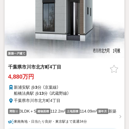
新築一戸建て
千葉県市川市北方町4丁目
4,880万円
新浦安駅 歩
3
分 （京葉線）
船橋法典駅 歩
13
分 （武蔵野線）
千葉県市川市北方町4丁目
3LDK＋S
112.2m²
114.09m²
新築
間取り
建物面積
土地面積
築年月
東南角地・日当たり良好・東京駅まで直通34分