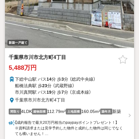
新築一戸建て
千葉県市川市北方町4丁目
5,488万円
下総中山駅 バス
14
分 歩
3
分 （総武中央線）
船橋法典駅 歩
23
分 （武蔵野線）
市川真間駅 バス
19
分 歩
7
分 （京成本線）
千葉県市川市北方町4丁目
4LDK
112.79m²
160.05m²
新築
間取り
建物面積
土地面積
築年月
【成約報告で最大20万円相当のpaypayポイントプレゼント！】
※資料請求または見学予約した物件と成約した物件は同じでなく
ても構いません！