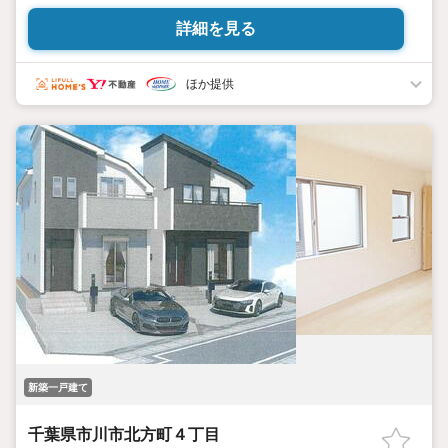
【市川市北方町5期 Grace×Terrace】
詳細を見る
収納豊富！約23帖の広いLDK！デザイナー監修の新築物件♪
◆オススメ
ほか提供
・カースペース2台分完備
・土間収納＋リネン庫＋WIC2つ付きで収納量豊富
・ワイドバルコニーで洗濯物をたっぷり干せる
・約23帖の広いLDKにはおしゃれなカフェカウンター付
・30年の長期サポート付き
◆周辺環境
・市川市立北方小学校 … 徒歩7分
・マルエツ 東菅野店 … 徒歩12分
・大野中央病院 健康管理センター … 徒歩16分
◆備考
・清掃用地持分:8分の1あり
・電波障害等によるケーブルテレビ、共聴アンテナの申込はお客
様負担
・網戸/カーテンレール/TVアンテナはオプション
・司法書士/土地家屋調査士は売主指定
新築一戸建て
【リオン不動産提携のプレミアム住宅ローン】
千葉県市川市北方町４丁目
◇変動金利0.695％◇11疾病団信付き※諸条件あり