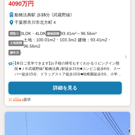
4090万円
船橋法典駅 歩
15
分 （武蔵野線）
千葉県市川市北方町４
3LDK・4LDK
93.41m²～96.56m²
間取り
建物面積
土地：100.01m2・103.3m2 建物：93.41m2・
土地面積
96.56m2
-
築年月
【本日ご見学できます】お子様の帰宅もすぐわかるリビングイン階
段 ■ＪＲ武蔵野線「船橋法典」駅徒歩15分■コンビニ徒歩6分、スー
パー徒歩15分、ドラッグストア徒歩10分■幼稚園徒歩3分、小学校
徒歩9分、中学校徒歩20分 ■調理中も家族とのコミュニケーション
が取りやすい対面キッチン■居室を2階に集約し、プライバシーに
詳細を見る
も配慮した間取り■ご家族のコミュニケーションを育むリビング階
段■カースペース確保
提供