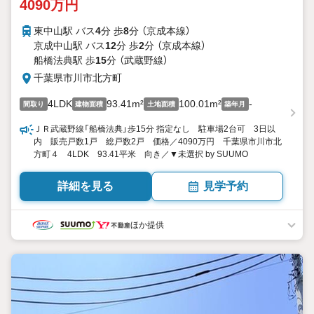
4090万円
東中山駅 バス
4
分 歩
8
分 （京成本線）
京成中山駅 バス
12
分 歩
2
分 （京成本線）
船橋法典駅 歩
15
分 （武蔵野線）
千葉県市川市北方町
4LDK
93.41m²
100.01m²
-
間取り
建物面積
土地面積
築年月
ＪＲ武蔵野線「船橋法典」歩15分 指定なし 駐車場2台可 3日以
内 販売戸数1戸 総戸数2戸 価格／4090万円 千葉県市川市北
方町４ 4LDK 93.41平米 向き／▼未選択 by SUUMO
詳細を見る
見学予約
ほか提供