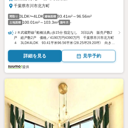
千葉県市川市北方町
3LDK〜4LDK
93.41m²～96.56m²
間取り
建物面積
100.01m²～103.3m²
-
土地面積
築年月
ＪＲ武蔵野線「船橋法典」歩15分 指定なし 3日以内 販売戸数2
戸 総戸数2戸 価格／4190万円4390万円 千葉県市川市北方町
４ 3LDK4LDK 93.41平米96.56平米（28.25坪29.20坪） 向き／
▼未選択 by SUUMO
詳細を見る
見学予約
提供