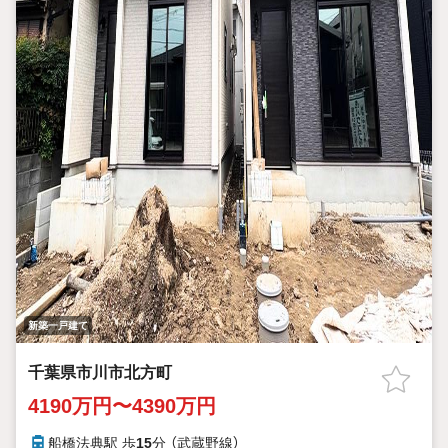
新築一戸建て
千葉県市川市北方町
4190万円〜4390万円
船橋法典駅 歩
15
分 （武蔵野線）