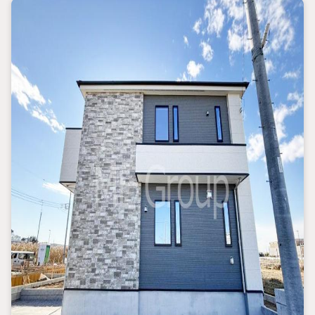
・前面道路は車通りの少ない安心安全な住環境です
・玄関を開けると広々ホールが気持ちいい空間＋広々土間収納付
き
・各お部屋の広さは十分に確保しており、ウォークインクローゼ
ットなど収納スペースは充実
・1階リビングフロアは20帖超えの家具の配置がしやすい広々空
間＋リビング上部吹き抜け天井採用で開放感アップ
・食洗器付きシステムキッチンやリビング床暖房2面設置、浴室乾
燥機など住宅設備は充実
・頭金0円からご購入が可能です
・月々11万円台のお支払いで大型4LDK2階建てにお住まいいただ
けます