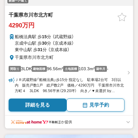
新築一戸建て
千葉県市川市北方町
4290万円
船橋法典駅 歩
15
分 （武蔵野線）
京成中山駅 歩
30
分 （京成本線）
東中山駅 歩
31
分 （京成本線）
千葉県市川市北方町
3LDK
96.56m²
103.3m²
-
間取り
建物面積
土地面積
築年月
ＪＲ武蔵野線「船橋法典」歩15分 指定なし 駐車場2台可 3日以
内 販売戸数1戸 総戸数2戸 価格／4290万円 千葉県市川市北
方町４ 3LDK 96.56平米（29.20坪） 向き／▼未選択 by
SUUMO
詳細を見る
見学予約
ほか提供