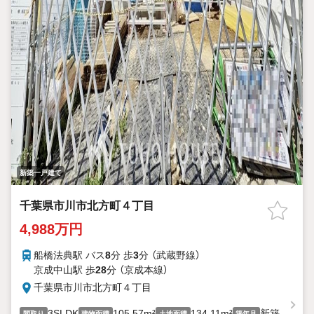
新築一戸建て
千葉県市川市北方町４丁目
4,988万円
船橋法典駅 バス
8
分 歩
3
分 （武蔵野線）
京成中山駅 歩
28
分 （京成本線）
千葉県市川市北方町４丁目
3SLDK
105.57m²
134.11m²
新築
間取り
建物面積
土地面積
築年月