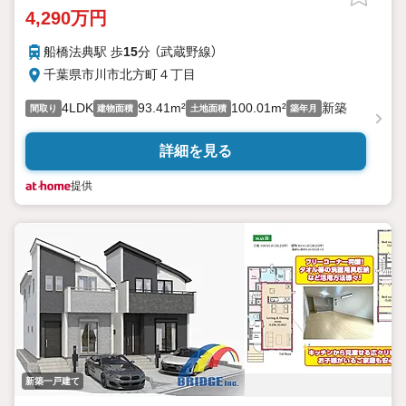
上記ご相談可能です！
4,290万円
船橋法典駅 歩
15
分 （武蔵野線）
千葉県市川市北方町４丁目
4LDK
93.41m²
100.01m²
新築
間取り
建物面積
土地面積
築年月
詳細を見る
提供
新築一戸建て