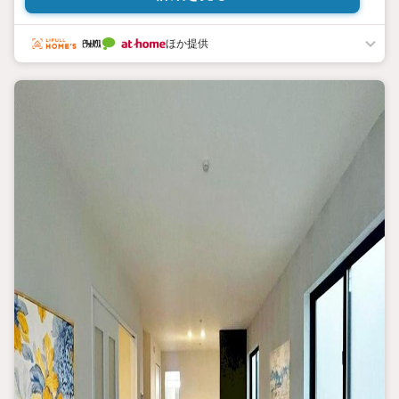
『本日ご案内OK』送迎無料！
頭金なし・銀行比較＆相談可！
ほか提供
テレビで紹介された『やどかリッチ』使えます！
豊かに過ごすには『インテリア』家具や家電と『エクステリア』カー
ポートや楽しめる庭、この充実度で変わってきます。
これらを一括で購入でき、その代金を住宅ローンに組み込むこと
が可能なサービス、それがやどかリッチです。
頭金0円でもOK！（諸経費含む）
アフターサービス充実！
「どこの銀行がいいの？疾病ってなに？ローン組めるかな？」
わからないことが多い家探しを丁寧にご説明致します！
物件の探し方、ローンの組み方、知らないと損する税金のこと等
トータルでサポート致します！