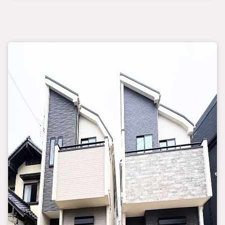
・前面道路は車通りの少ない安心安全な住環境です
・玄関を開けると広々ホールが気持ちいい空間＋広々土間収納付
き
・各お部屋の広さは十分に確保しており、ウォークインクローゼ
ットなど収納スペースは充実
・1階リビングフロアは20帖超えの家具の配置がしやすい広々空
間＋リビング上部吹き抜け天井採用で開放感アップ
・食洗器付きシステムキッチンやリビング床暖房2面設置、浴室乾
燥機など住宅設備は充実
・頭金0円からご購入が可能です
・月々11万円台のお支払いで大型4LDK2階建てにお住まいいただ
けます