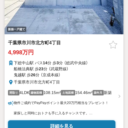
新築一戸建て
千葉県市川市北方町4丁目
4,998万円
下総中山駅 バス
14
分 歩
3
分 （総武中央線）
船橋法典駅 歩
23
分 （武蔵野線）
鬼越駅 歩
26
分 （京成本線）
千葉県市川市北方町4丁目
4LDK
108.15m²
154.46m²
新築
間取り
建物面積
土地面積
築年月
物件ご成約でPayPayポイント最大20万円相当をプレゼント！
家探しと同時におトクも手に入るチャンスです。
※詳しい条件は説明ページをご確認ください。
詳細を見る