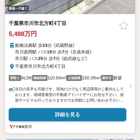
新築一戸建て
千葉県市川市北方町4丁目
5,488万円
船橋法典駅 歩
23
分 （武蔵野線）
市川真間駅 バス
19
分 歩
7
分 （京成本線）
市川駅 バス
25
分 歩
7
分 （総武線
など
）
千葉県市川市北方町4丁目
4LDK
110.04m²
150.39m²
新築
間取り
建物面積
土地面積
築年月
当日の見学も可能です。現地だけでなく周辺環境のご案内もして
おります。地域密着型の不動産アドバイザーにお任せ下さい。送
迎サービスも行っておりますのでお気軽にお問い合わせ下さい。
【営業が感じたここがオススメポイント】
・まずは何といっても全棟敷地面積150平米超えの前面公道6m以
詳細を見る
上に面した日当たり通風良好な全8邸の分譲地、最終5邸のご紹介
・デザイナーズハウス全棟完成しております！いつでもご見学い
提供
ただけます
・JR武蔵野線「船橋法典」駅徒歩23分利用可能な生活環境が整って
いる立地です