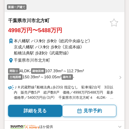
新築一戸建て
千葉県市川市北方町
4998万円〜5488万円
本八幡駅 バス
9
分 歩
9
分 （総武中央線
など
）
京成八幡駅 バス
9
分 歩
9
分 （京成本線）
船橋法典駅 歩
23
分 （武蔵野線）
千葉県市川市北方町
4LDK-
107.39m²～112.79m²
間取り
建物面積
150.39m²～160.05m²
-
土地面積
築年月
ＪＲ武蔵野線「船橋法典」歩23分 指定なし 駐車場2台可 3日以
内 販売戸数5戸 総戸数8戸 価格／4998万円5488万円 最多
価格帯／5400万円台（3戸） 千葉県市川市北方町４ 4LDK-
107.39平米112.79平米（32.48坪34.11坪） 向き／▼未選択 by
SUUMO
詳細を見る
見学予約
ほか提供