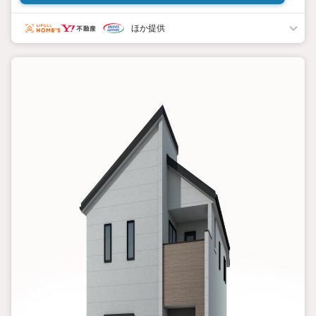
◆ココがオススメ！
ほか提供
・カースペース2台分完備
・ウォークインクローゼット2つ＋床下収納で収納量豊富
・吹抜けで開放感があるLDK
・30年の長期サポート付き
◆周辺環境
・市川市立本北方保育園 … 徒歩3分
・市川市立北方小学校 … 徒歩7分
・マルエツ 東菅野店 … 徒歩12分
・大野中央病院 健康管理センター … 徒歩16分
◆備考
・清掃用地持分:8分の1あり
・電波障害等によるケーブルテレビ、共聴アンテナの申込はお客
様負担
・網戸/カーテンレール/TVアンテナはオプション
・司法書士/土地家屋調査士は売主指定
【リオン不動産提携のプレミアム住宅ローン】
◇変動金利0.695％◇11疾病団信付き※諸条件あり
上記ご相談可能です！お気軽にお問い合わせください♪