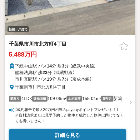
新築一戸建て
千葉県市川市北方町4丁目
5,488万円
下総中山駅 バス
14
分 歩
3
分 （総武中央線）
船橋法典駅 歩
23
分 （武蔵野線）
市川真間駅 バス
19
分 歩
7
分 （京成本線）
千葉県市川市北方町4丁目
4LDK
109.06m²
155.04m²
新築
間取り
建物面積
土地面積
築年月
【成約報告で最大20万円相当のpaypayポイントプレゼント！】
※資料請求または見学予約した物件と成約した物件は同じでなく
ても構いません！
【市川市北方町5期 Grace×Terrace】
詳細を見る
角地×南向きバルコニー！デザイナー監修のおしゃれな新築物件♪