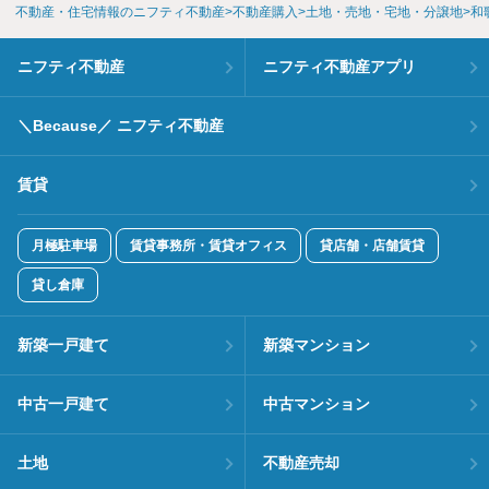
不動産・住宅情報のニフティ不動産
不動産購入
土地・売地・宅地・分譲地
和
ニフティ不動産
ニフティ不動産アプリ
＼Because／ ニフティ不動産
賃貸
月極駐車場
賃貸事務所・賃貸オフィス
貸店舗・店舗賃貸
貸し倉庫
新築一戸建て
新築マンション
中古一戸建て
中古マンション
土地
不動産売却