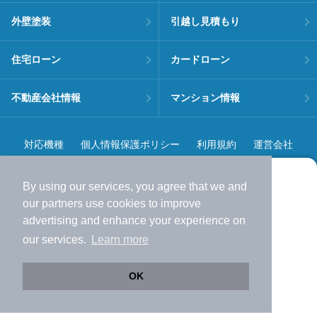
外壁塗装
引越し見積もり
住宅ローン
カードローン
不動産会社情報
マンション情報
対応機種
個人情報保護ポリシー
利用規約
運営会社
ヘルプ・お問い合わせ
採用情報
By using our services, you agree that we and
より使いやすくなった
our
partners
use cookies to improve
アプリで物件探ししませんか？
advertising and enhance your experience on
✔️
サクサク動く地図で物件検索
our services.
Learn more
✔️
新着物件・価格変動をすぐに通知
©NIFTY Lifestyle Co., Ltd.
✔️
会員登録なし
OK
Web版をこのまま使う
購入アプリを開く
市区町村を変更
詳細条件を変更