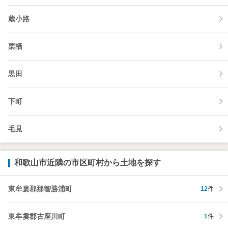
蔵小路
栗栖
黒田
下町
毛見
和歌山市近隣の市区町村から土地を探す
東牟婁郡那智勝浦町
12
件
東牟婁郡古座川町
1
件