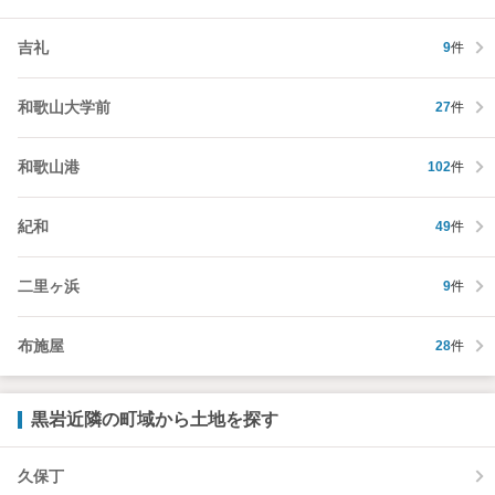
吉礼
9
件
和歌山大学前
27
件
和歌山港
102
件
紀和
49
件
二里ヶ浜
9
件
布施屋
28
件
黒岩近隣の町域から土地を探す
久保丁