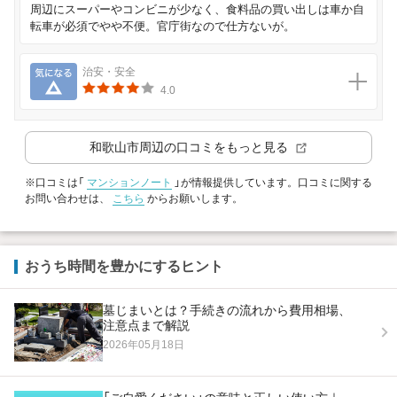
周辺にスーパーやコンビニが少なく、食料品の買い出しは車か自
転車が必須でやや不便。官庁街なので仕方ないが。
気になる
治安・安全
4.0
和歌山市
周辺の口コミをもっと見る
※口コミは「
マンションノート
」が情報提供しています。口コミに関する
お問い合わせは、
こちら
からお願いします。
おうち時間を豊かにするヒント
墓じまいとは？手続きの流れから費用相場、
注意点まで解説
2026年05月18日