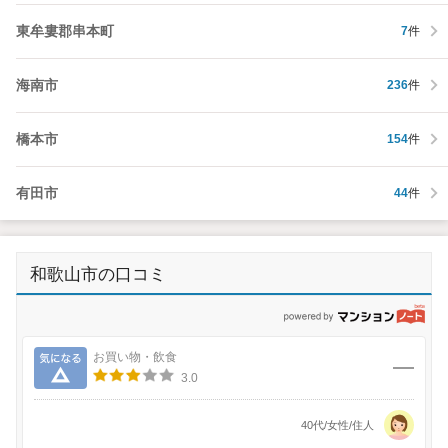
東牟婁郡串本町
7
件
海南市
236
件
橋本市
154
件
有田市
44
件
和歌山市の口コミ
p
気になる
お買い物・飲食
3.0
40代/女性/住人