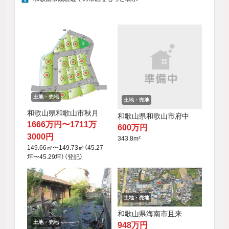
土地・売地
土地・売地
和歌山県和歌山市秋月
和歌山県和歌山市府中
1666万円〜1711万
600万円
3000円
343.8m²
149.66㎡〜149.73㎡（45.27
坪〜45.29坪）（登記）
土地・売地
和歌山県海南市且来
土地・売地
948万円