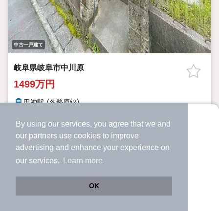
中古一戸建て
岐阜県岐阜市中川原
1499万円
田神駅 （各務原線）
岐阜県岐阜市中川原
By using our services, you agree that we and
より使いやすくなった
3LDK
119.95m²
220.0m²
48年
間取り
建物面積
土地面積
築年月
our
partners
use cookies to improve
アプリで物件探ししませんか？
advertising and enhance your experience on
【見学会開催】前面道路幅員約6.5m／庭スペースあり／閑静な住宅
✔️
サクサク動く地図で物件検索
地／
our services.
Learn more
✔️
新着物件・価格変動をすぐに通知
✔️
会員登録なし
詳細を見る
見学予約
OK
Web版をこのまま使う
購入アプリを開く
提供
路線・駅を変更
詳細条件を変更