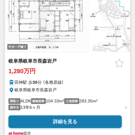
中古一戸建て
岐阜県岐阜市長森岩戸
1,280万円
田神駅 歩
30
分 （各務原線）
岐阜県岐阜市長森岩戸
4LDK
104.33m²
283.35m²
間取り
建物面積
土地面積
13年6ヶ月
築年月
詳細を見る
提供