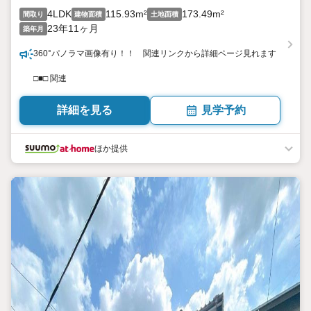
4LDK
115.93m²
173.49m²
間取り
建物面積
土地面積
23年11ヶ月
築年月
360°パノラマ画像有り！！ 関連リンクから詳細ページ見れます
□■□ 関連
詳細を見る
見学予約
ほか提供