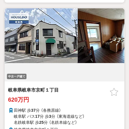
中古一戸建て
岐阜県岐阜市京町１丁目
620万円
田神駅 歩
37
分 （各務原線）
岐阜駅 バス
17
分 歩
3
分 （東海道線
など
）
名鉄岐阜駅 歩
25
分 （名鉄本線
など
）