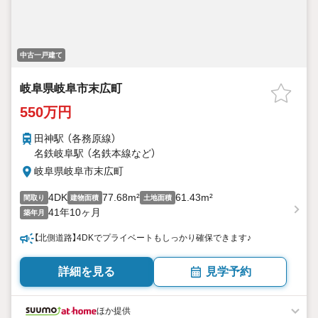
中古一戸建て
岐阜県岐阜市末広町
550万円
田神駅 （各務原線）
名鉄岐阜駅 （名鉄本線
など
）
岐阜県岐阜市末広町
4DK
77.68m²
61.43m²
間取り
建物面積
土地面積
41年10ヶ月
築年月
【北側道路】4DKでプライベートもしっかり確保できます♪
詳細を見る
見学予約
ほか提供