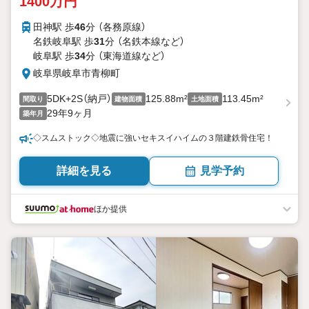
1400万円
田神駅 歩
46
分 （各務原線）
名鉄岐阜駅 歩
31
分 （名鉄本線
など
）
岐阜駅 歩
34
分 （東海道線
など
）
岐阜県岐阜市青柳町
5DK+2S（納戸）
125.88m²
113.45m²
間取り
建物面積
土地面積
29年9ヶ月
築年月
◇スムストック◇地震に強いセキスイハイムの３階建鉄骨住宅！
詳細を見る
見学予約
ほか提供