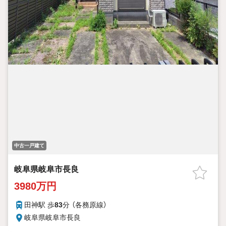
中古一戸建て
岐阜県岐阜市長良
3980万円
田神駅 歩
83
分 （各務原線）
岐阜県岐阜市長良