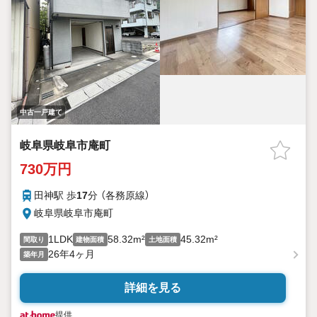
中古一戸建て
岐阜県岐阜市庵町
730万円
田神駅 歩
17
分 （各務原線）
岐阜県岐阜市庵町
1LDK
58.32m²
45.32m²
間取り
建物面積
土地面積
26年4ヶ月
築年月
詳細を見る
提供