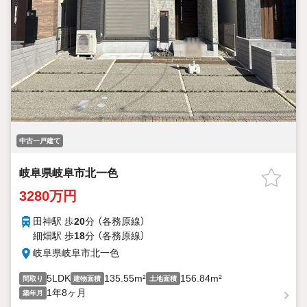
中古一戸建て
岐阜県岐阜市北一色
3280万円
田神駅 歩
20
分 （各務原線）
細畑駅 歩
18
分 （各務原線）
岐阜県岐阜市北一色
5LDK
135.55m²
156.84m²
間取り
建物面積
土地面積
1年8ヶ月
築年月