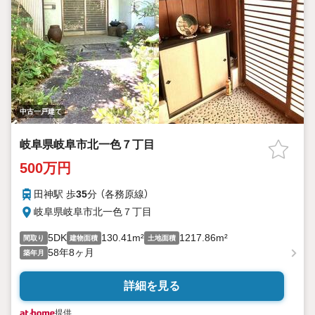
中古一戸建て
岐阜県岐阜市北一色７丁目
500万円
田神駅 歩
35
分 （各務原線）
岐阜県岐阜市北一色７丁目
5DK
130.41m²
1217.86m²
間取り
建物面積
土地面積
58年8ヶ月
築年月
詳細を見る
提供