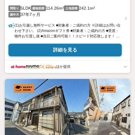
5LDK
114.26m²
242.1m²
間取り
建物面積
土地面積
37年7ヶ月
築年月
(1)お引越し無料サービス ■対象者：ご成約の方 ※詳細はお問い合
わせ下さい。 (2)Amazonギフト券 ■対象者：ご成約の方 ■受渡：
物件お引渡し後 ■当日ご案内可能！！スピード対応致します！ ※
年中無休！9時〜21時まで営業中!!
詳細を見る
ほか提供