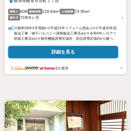
岐阜県岐阜市京町１丁目
6DK
129.64m²
73.95m²
間取り
建物面積
土地面積
72年8ヶ月
築年月
※昭和39年3月増築n※平成22年リフォーム歴ありn※平成30年庇
板金工事・物干バルコニー屋根板金工事済みn※令和4年シロアリ
防除工事済みn※都市機能誘導区域内・居住誘導区域内n※建ぺい
率が超過しており、再建築の際は同規模の建物は建てられません
n※売主契約不適合責任免責
詳細を見る
ほか提供