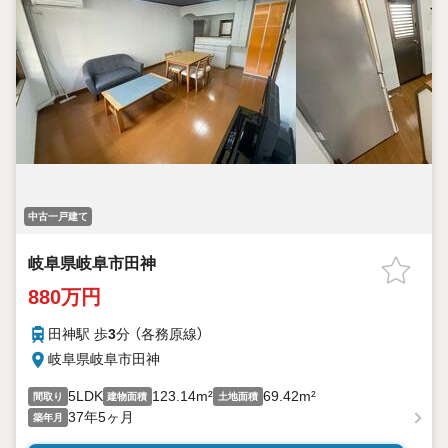
中古一戸建て
岐阜県岐阜市田神
880万円
田神駅 歩
3
分 （各務原線）
岐阜県岐阜市田神
5LDK
123.14m²
69.42m²
間取り
建物面積
土地面積
37年5ヶ月
築年月