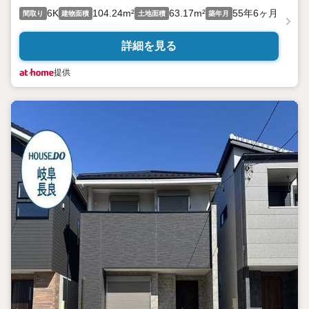
6K
104.24m²
63.17m²
55年6ヶ月
間取り
建物面積
土地面積
築年月
詳細を見る
提供