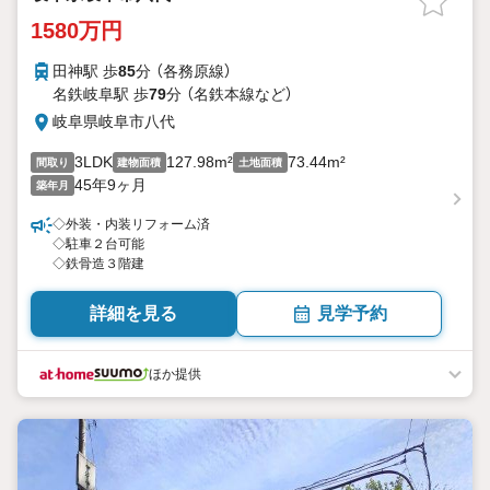
1580万円
田神駅 歩
85
分 （各務原線）
名鉄岐阜駅 歩
79
分 （名鉄本線
など
）
岐阜県岐阜市八代
3LDK
127.98m²
73.44m²
間取り
建物面積
土地面積
45年9ヶ月
築年月
◇外装・内装リフォーム済
◇駐車２台可能
◇鉄骨造３階建
詳細を見る
見学予約
ほか提供