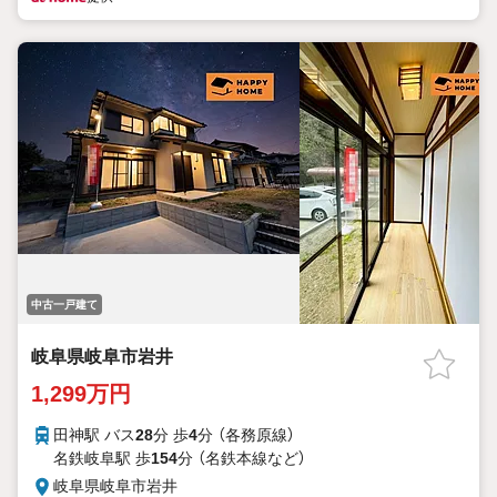
中古一戸建て
岐阜県岐阜市岩井
1,299万円
田神駅 バス
28
分 歩
4
分 （各務原線）
名鉄岐阜駅 歩
154
分 （名鉄本線
など
）
岐阜県岐阜市岩井