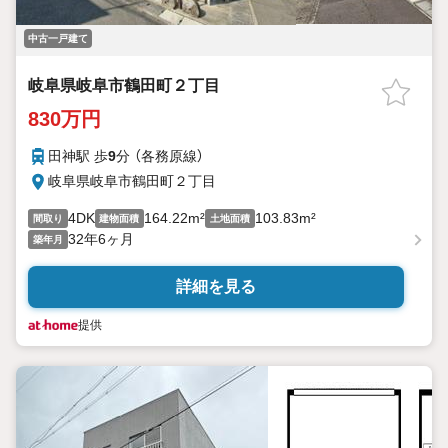
中古一戸建て
岐阜県岐阜市鶴田町２丁目
830万円
田神駅 歩
9
分 （各務原線）
岐阜県岐阜市鶴田町２丁目
4DK
164.22m²
103.83m²
間取り
建物面積
土地面積
32年6ヶ月
築年月
詳細を見る
提供