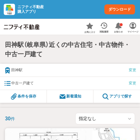
ニフティ不動産
ダウンロード
購入アプリ
お知らせ
閲覧履歴
マイページ
お気に入り
田神駅（岐阜県）近くの中古住宅・中古物件・
中古一戸建て
田神駅
変更
中古一戸建て
変更
条件を保存
新着通知
アプリで探す
30
件