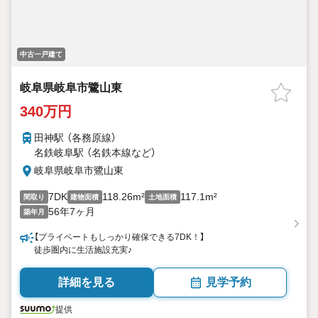
中古一戸建て
岐阜県岐阜市鷺山東
340万円
田神駅 （各務原線）
名鉄岐阜駅 （名鉄本線
など
）
岐阜県岐阜市鷺山東
7DK
118.26m²
117.1m²
間取り
建物面積
土地面積
56年7ヶ月
築年月
【プライベートもしっかり確保できる7DK！】
徒歩圏内に生活施設充実♪
詳細を見る
見学予約
提供