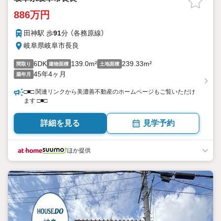
886万円
田神駅 歩
91
分 （各務原線）
岐阜県岐阜市長良
6DK
139.0m²
239.33m²
間取り
建物面積
土地面積
45年4ヶ月
築年月
□■□ 関連リンクから美濃善不動産のホームページもご覧いただけ
ます □■□
詳細を見る
見学予約
ほか提供