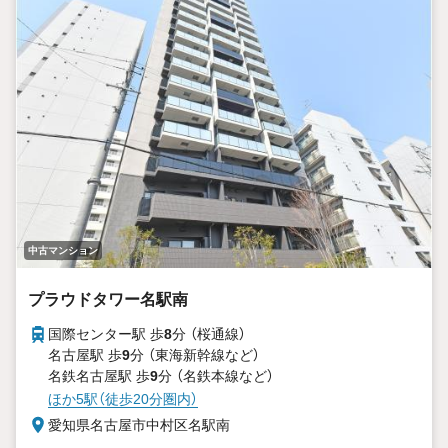
中古マンション
プラウドタワー名駅南
国際センター駅 歩
8
分 （桜通線）
名古屋駅 歩
9
分 （東海新幹線
など
）
名鉄名古屋駅 歩
9
分 （名鉄本線
など
）
ほか5駅（徒歩20分圏内）
愛知県名古屋市中村区名駅南