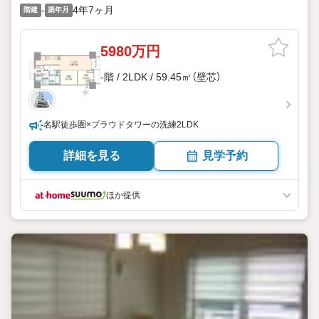
-
4年7ヶ月
階建
築年月
5980万円
-階 / 2LDK / 59.45㎡（壁芯）
名駅徒歩圏×プラウドタワーの洗練2LDK
詳細を見る
見学予約
ほか提供