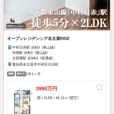
中古マンション
オープンレジデンシア名古屋RISE
中村日赤駅 歩
5
分 （東山線）
本陣駅 歩
9
分 （東山線）
太閤通駅 歩
14
分 （桜通線）
愛知県名古屋市中村区日吉町
-
1年1ヶ月
階建
築年月
3990万円
-階 / 2LDK / 46.11㎡（壁芯）