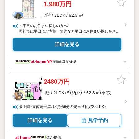
1,980万円
7階 / 2LDK / 62.3m²
＼平日のお住まい探しの方へ/
弊社では平日にご内覧・契約など平日にお住まい探しをされ
るお客様にサービスをご用意しています。
詳細を見る
＼お仕事で忙しい方へ/
午前10時から午後7時まで”毎日”営業しています。事前にご予
約頂きましたら営業時間外でのご内覧もご対応いたします。
ほか提供
＼本物件の他にも気になる物件がある方へ/
不動産業者間で不動産情報が共有されているので、名古屋市
2480万円
全域や、その他隣接エリアでもご内覧が可能です！
-階 / 2LDK+S（納戸） / 62.3㎡（壁芯）
【ウィル不動産販売 久屋大通営業所】
◎地下鉄東山線「栄」駅7A出口から徒歩1分、名城線「久屋大
通」駅7A出口から徒歩1分
最上階×東南角部屋♪駅徒歩6分の陽当り良好2SLDK♪
◎お子様が遊べるキッズスペースあり
◎営業時間 10:0019:00（定休日無し）
詳細を見る
見学予約
上記時間はお電話が繋がりやすくなっております。ぜひお気
軽にご連絡下さい！
現地を見学される場合は「室内・現地を見学する（無料）」ボタ
ほか提供
ンより