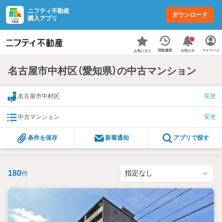
ニフティ不動産
ダウンロード
購入アプリ
お知らせ
閲覧履歴
マイページ
お気に入り
名古屋市中村区（愛知県）の中古マンション
名古屋市中村区
変更
中古マンション
変更
条件を保存
新着通知
アプリで探す
180
件