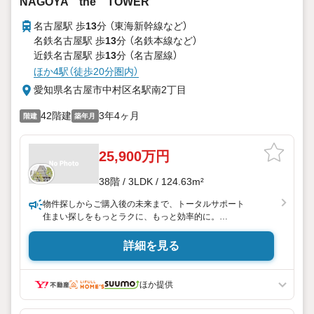
NAGOYA the TOWER
名古屋駅 歩
13
分 （東海新幹線
など
）
名鉄名古屋駅 歩
13
分 （名鉄本線
など
）
近鉄名古屋駅 歩
13
分 （名古屋線）
ほか4駅（徒歩20分圏内）
愛知県名古屋市中村区名駅南2丁目
42階建
3年4ヶ月
階建
築年月
25,900万円
38階 / 3LDK / 124.63m²
物件探しからご購入後の未来まで、トータルサポート
住まい探しをもっとラクに、もっと効率的に。
弊社発行のお客様専用「マイページ」なら、物件比較や内見予
詳細を見る
約、周辺環境のチェックまでスマホで完結。
よく行く場所へのルートや所要時間がわかる「Door to Door機
能」で、通勤・通学時間もスムーズに検索できます。
ほか提供
東宝ハウス名古屋中央では、物件のご紹介にとどまらず、独