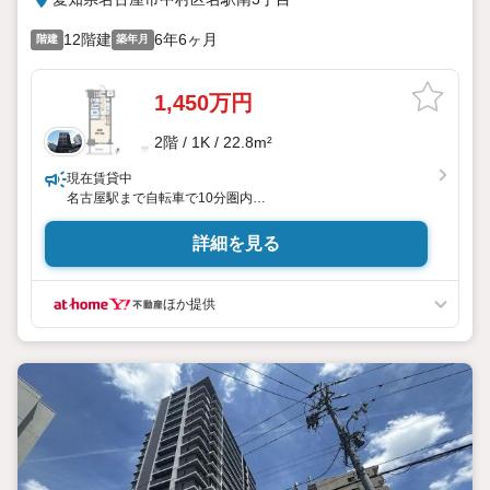
12階建
6年6ヶ月
階建
築年月
1,450万円
2階 / 1K / 22.8m²
現在賃貸中
名古屋駅まで自転車で10分圏内
好立地
利回り約4.5％です
詳細を見る
ほか提供