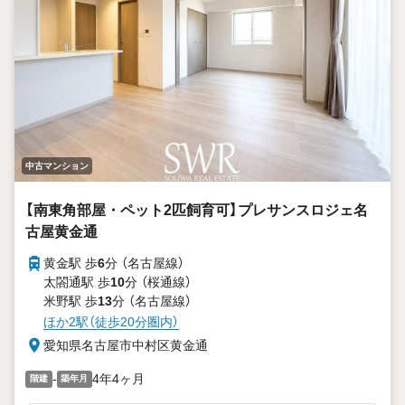
中古マンション
【南東角部屋・ペット2匹飼育可】プレサンスロジェ名
古屋黄金通
黄金駅 歩
6
分 （名古屋線）
太閤通駅 歩
10
分 （桜通線）
米野駅 歩
13
分 （名古屋線）
ほか2駅（徒歩20分圏内）
愛知県名古屋市中村区黄金通
-
4年4ヶ月
階建
築年月