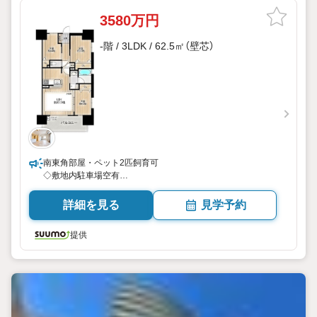
3580万円
-階 / 3LDK / 62.5㎡（壁芯）
南東角部屋・ペット2匹飼育可
◇敷地内駐車場空有
◇近鉄「黄金」駅6分
詳細を見る
見学予約
提供