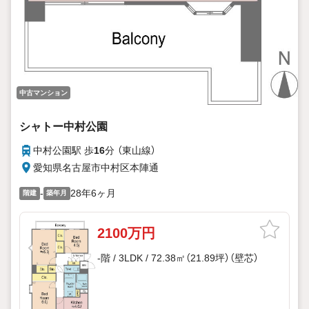
中古マンション
シャトー中村公園
中村公園駅 歩
16
分 （東山線）
愛知県名古屋市中村区本陣通
-
28年6ヶ月
階建
築年月
2100万円
-階 / 3LDK / 72.38㎡（21.89坪）（壁芯）