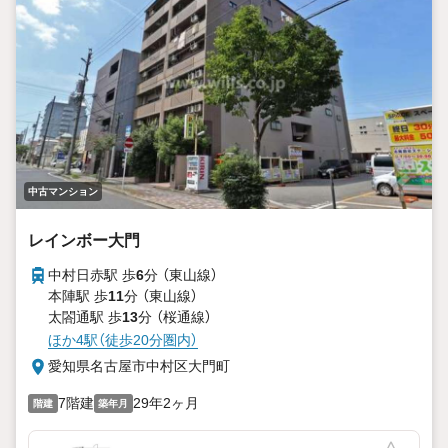
中古マンション
レインボー大門
中村日赤駅 歩
6
分 （東山線）
本陣駅 歩
11
分 （東山線）
太閤通駅 歩
13
分 （桜通線）
ほか4駅（徒歩20分圏内）
愛知県名古屋市中村区大門町
7階建
29年2ヶ月
階建
築年月