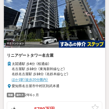
中古マンション
リニアゲートタワー名古屋
太閤通駅 歩
4
分 （桜通線）
名古屋駅 歩
10
分 （東海新幹線
など
）
名鉄名古屋駅 歩
10
分 （名鉄本線
など
）
ほか1駅（徒歩20分圏内）
愛知県名古屋市中村区則武本通
-
2年6ヶ月
階建
築年月