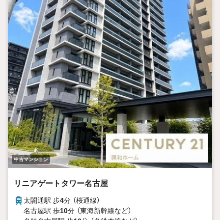
中古マンション
リニアゲートタワー名古屋
太閤通駅 歩
4
分 （桜通線）
名古屋駅 歩
10
分 （東海新幹線
など
）