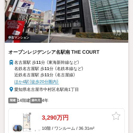
中古マンション
オープンレジデンシア名駅南 THE COURT
名古屋駅 歩
11
分 （東海新幹線
など
）
名鉄名古屋駅 歩
11
分 （名鉄本線
など
）
近鉄名古屋駅 歩
11
分 （名古屋線）
ほか4駅（徒歩20分圏内）
愛知県名古屋市中村区名駅南1丁目
14階建
4年
階建
築年月
3,290万円
10階 / ワンルーム / 36.31m²