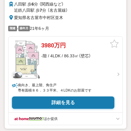
八田駅 歩
6
分 （関西線
など
）
近鉄八田駅 歩
7
分 （名古屋線）
愛知県名古屋市中村区並木
-
21年6ヶ月
階建
築年月
3980万円
-階 / 4LDK / 86.33㎡（壁芯）
南向き、最上階、角住戸
専有面積８６．３３平米、４LDKのお部屋です
詳細を見る
ほか提供