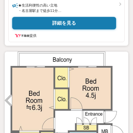
★生活利便性の高い立地
・名古屋駅まで徒歩11分
名鉄、近鉄、JR、地下鉄と複数沿線利用能!!
・周辺は商業施設が充実しており徒歩10分圏内に複数のスー
詳細を見る
パー、病院等がございます。
★拘りの専有部分
提供
〇新築時にオプションを付けた拘りの住戸です。
〇1LDKから1Rへの間取り変更で開放感のある寝室に
〇寝室とキッチンを仕切るためのレールを設置
〇新築時オールチタンコーティング施工
★充実した共用設備
レンタサイクル、オートロック、宅配ボックス、ペット足洗
い場、防災倉庫、ゴミ置き場
＜周辺施設＞
・笹島小学校・・・徒歩9分（720m）
・笹島中学校・・・徒歩9分（720m）
・MEGAドン・キホーテUNY納屋橋店・・・徒歩6分（480m）
・近鉄パッセ・・・徒歩10分（800m）
・柳橋中央市場・・・徒歩6分（480m）
・名古屋駅地下街・・・徒歩7分（560m）