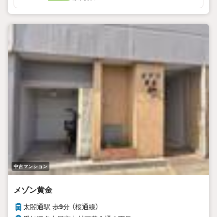
ご希望の日時をご記入いただけますとスムーズにご案内が可
能です。
中古マンション
メゾン黄金
太閤通駅 歩
9
分 （桜通線）