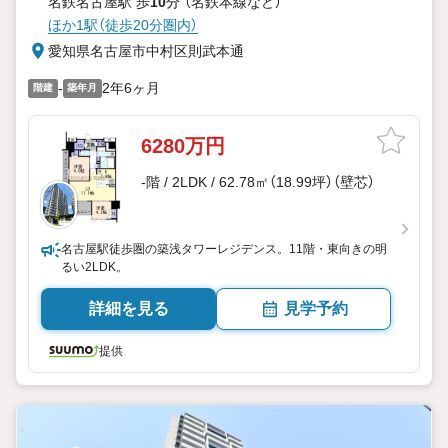
名鉄名古屋駅 歩
10
分 （名鉄本線
など
）
ほか1駅（徒歩20分圏内）
愛知県名古屋市中村区則武本通
-
2年6ヶ月
階建
築年月
6280万円
-階 / 2LDK / 62.78㎡（18.99坪）（壁芯）
名古屋駅徒歩圏の築浅タワーレジデンス。11階・東向きの明
るい2LDK。
詳細を見る
見学予約
提供