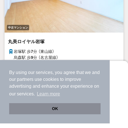
中古マンション
丸美ロイヤル岩塚
岩塚駅 歩
7
分 （東山線）
烏森駅 歩
9
分 （名古屋線）
黄金駅 歩
12
分 （名古屋線）
ほか4駅（徒歩20分圏内）
By using our services, you agree that we and
より使いやすくなった
愛知県名古屋市中村区畑江通
our
partners
use cookies to improve
アプリで物件探ししませんか？
advertising and enhance your experience on
-
39年6ヶ月
階建
築年月
✔️
サクサク動く地図で物件検索
our services.
Learn more
✔️
新着物件・価格変動をすぐに通知
1999万円
✔️
会員登録なし
OK
-階 / 3LDK / 68.58㎡（20.74坪）（壁芯）
Web版をこのまま使う
購入アプリを開く
市区町村を変更
詳細条件を変更