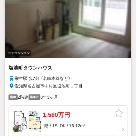
中古マンション
塩池町タウンハウス
栄生駅 歩
7
分 （名鉄本線
など
）
愛知県名古屋市中村区塩池町１丁目
2階建
8年3ヶ月
階建
築年月
1,580万円
-階 / 1SLDK / 76.12m²