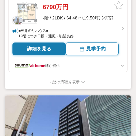
自の会員サービス「TOHO HOUSE CLUB」や「未来カレンダ
6790万円
ー」を活用したライフプランニングを通じて、ご入居後もお
客様の安心と豊かな暮らしに寄り添い続けます。
-階 / 2LDK / 64.48㎡（19.50坪）（壁芯）
各種ご相談も承っております。
住宅ローンのご相談
■三井のリハウス■
FPによるライフプランのシミュレーション
19階につき日照・通風・眺望良好
全居室収納スペース有
お電話よりお問い合わせの際は
詳細を見る
見学予約
「Yahoo！不動産を見た」とお伝え下さい。
【資料をもらう】【室内・現地を見学する】ボタンより
ほか提供
ご予約いただくとご見学がスムーズにご案内できます。
お客様のお住まいへの「希望」を形にするべく
ほかの部屋を表示
全力でお手伝いさせていただきます。
お会いできる日を心待ちにしております。