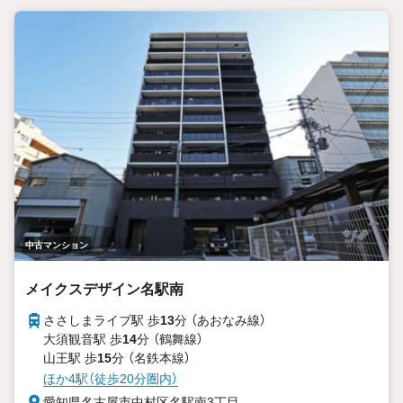
中古マンション
メイクスデザイン名駅南
ささしまライブ駅 歩
13
分 （あおなみ線）
大須観音駅 歩
14
分 （鶴舞線）
山王駅 歩
15
分 （名鉄本線）
ほか4駅（徒歩20分圏内）
愛知県名古屋市中村区名駅南3丁目