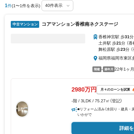
1
件
(1〜1件を表示)
コアマンション香椎南ネクステージ
中古マンション
香椎神宮駅 歩
31
分
土井駅 歩
21
分 （香
舞松原駅 歩
23
分 
福岡県福岡市東区
-
22年1ヶ
階建
築年月
2980万円
月々のローンを試算
-階 / 3LDK / 75.27㎡（登記）
■リフォーム済み（水回り・建具・
いかがで
詳細を