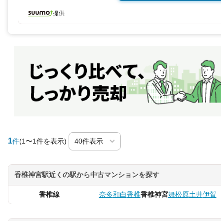
提供
1
件
(1〜1件を表示)
香椎神宮駅近くの駅から中古マンションを探す
香椎線
奈多
和白
香椎
香椎神宮
舞松原
土井
伊賀