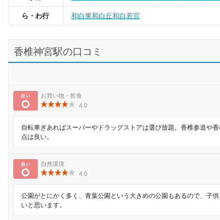
ら・わ行
和白東
和白丘
和白
若宮
香椎神宮駅の口コミ
良い
お買い物・飲食
4.0
自転車ぎあればスーパーやドラッグストアは選び放題。香椎参道や香
点は良い。
良い
自然環境
4.0
公園がとにかく多く、青葉公園という大きめの公園もあるので、子供
いと思います。