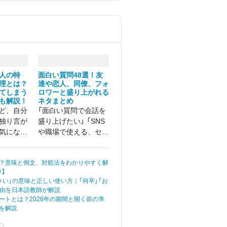
人の特
面白い質問48選！友
理とは？
達や恋人、同僚、フォ
てしまう
ロワーと盛り上がれる
も解説！
ネタまとめ
ど、自分
「面白い質問で会話を
独り言が
盛り上げたい」 「SNS
気になっ
や職場で使える、セン
？ ある
スの良い質問ネタがほ
のうちに
しい」
？意味と例文、対処法をわかりやすく解
なってし
】
いる方も
さい」の意味と正しい使い方｜「何卒」「お
。
理由を日本語教師が解説
ートとは？2026年の期間と開く前の準
を解説