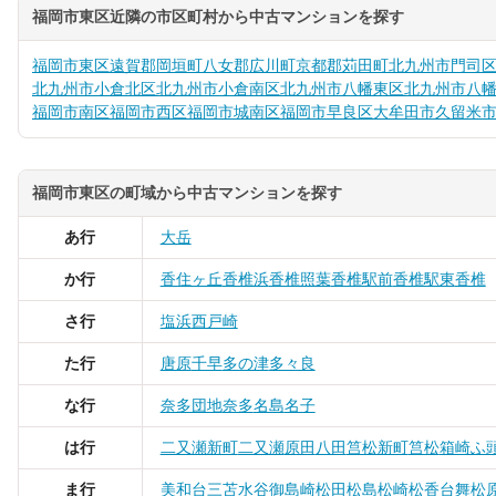
福岡市東区近隣の市区町村から中古マンションを探す
福岡市東区
遠賀郡岡垣町
八女郡広川町
京都郡苅田町
北九州市門司
北九州市小倉北区
北九州市小倉南区
北九州市八幡東区
北九州市八
福岡市南区
福岡市西区
福岡市城南区
福岡市早良区
大牟田市
久留米
福岡市東区の町域から中古マンションを探す
あ行
大岳
か行
香住ヶ丘
香椎浜
香椎照葉
香椎駅前
香椎駅東
香椎
さ行
塩浜
西戸崎
た行
唐原
千早
多の津
多々良
な行
奈多団地
奈多
名島
名子
は行
二又瀬新町
二又瀬
原田
八田
筥松新町
筥松
箱崎ふ
ま行
美和台
三苫
水谷
御島崎
松田
松島
松崎
松香台
舞松