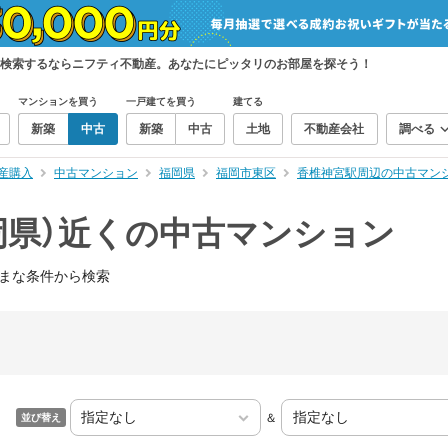
を検索するならニフティ不動産。あなたにピッタリのお部屋を探そう！
マンションを買う
一戸建てを買う
建てる
新築
中古
新築
中古
土地
不動産会社
調べる
産購入
中古マンション
福岡県
福岡市東区
香椎神宮駅周辺の中古マン
岡県）近くの中古マンション
まな条件から検索
＆
並び替え