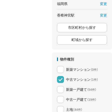
変更
福岡県
変更
香椎神宮駅
市区町村から探す
町域から探す
物件種別
新築マンション
（0件）
中古マンション
（1件）
新築一戸建て
（54件）
中古一戸建て
（19件）
土地
（44件）