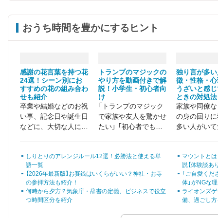
おうち時間を豊かにするヒント
感謝の花言葉を持つ花
トランプのマジックの
独り言が多い
24選！シーン別にお
やり方を動画付きで解
徴・性格・心
すすめの花の組み合わ
説！小学生・初心者向
うざいと感じ
せも紹介
け
ときの対処法
卒業や結婚などのお祝
「トランプのマジック
家族や同僚な
い事、記念日や誕生日
で家族や友人を驚かせ
の身の回りに
などに、大切な人に花
たい」 「初心者でも失
多い人がいて
束を贈る方は多いでし
敗しない簡単なマジッ
ていませんか
ょう。 せっかくプレ
クはある？」
いは、無意識
しりとりのアレンジルール12選！必勝法と使える単
マウントとは
ゼントするなら、ぴっ
独り言が多く
語一覧
説【体験談あり
たりの花言葉を持つ花
まって悩んで
【2026年最新版】お賽銭はいくらがいい？神社・お寺
「ご自愛くだ
を選んで、感謝の気持
いるでしょう
の参拝方法も紹介！
体」がNGな
ちを伝えたいですよ
何時から夕方？気象庁・辞書の定義、ビジネスで役立
ライオンズゲ
ね。
つ時間区分を紹介
備、過ごし方