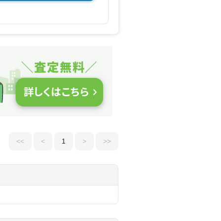
<<
<
1
>
>>