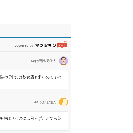
powered by マンションノート
50代/男性/元住人
椎の町中には飲食店も多いのでその
40代/女性/住人
を遊ばせるのには困らず、とても良