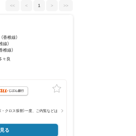
<<
<
1
>
>>
 （香椎線）
椎線）
（香椎線）
多々良
月
床・クロス張替）一度、ご内覧などは
見る