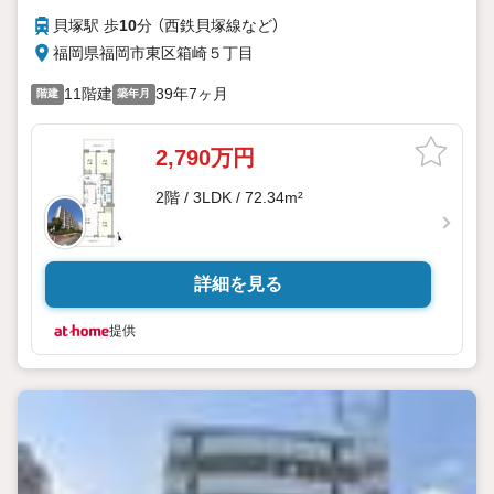
貝塚駅 歩
10
分 （西鉄貝塚線
など
）
福岡県福岡市東区箱崎５丁目
11階建
39年7ヶ月
階建
築年月
2,790万円
2階 / 3LDK / 72.34m²
詳細を見る
提供