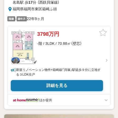
名島駅 歩
17
分 （西鉄貝塚線）
福岡県福岡市東区箱崎ふ頭
-
22年9ヶ月
階建
築年月
3798万円
-階 / 3LDK / 70.88㎡（壁芯）
新規リノベーション物件×箱崎線「貝塚」駅徒歩９分に立地す
る３LDK住戸
詳細を見る
ほか提供