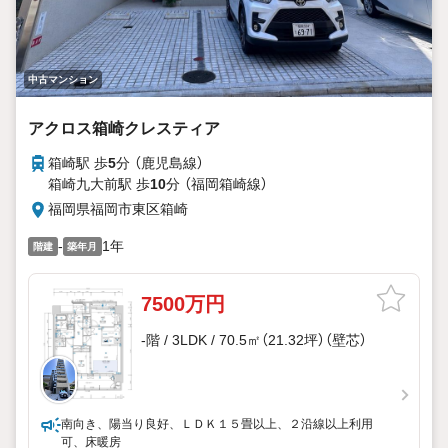
中古マンション
アクロス箱崎クレスティア
箱崎駅 歩
5
分 （鹿児島線）
箱崎九大前駅 歩
10
分 （福岡箱崎線）
福岡県福岡市東区箱崎
-
1年
階建
築年月
7500万円
-階 / 3LDK / 70.5㎡（21.32坪）（壁芯）
南向き、陽当り良好、ＬＤＫ１５畳以上、２沿線以上利用
可、床暖房