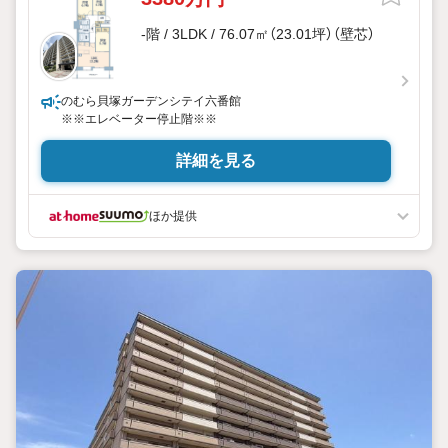
-階 / 3LDK / 76.07㎡（23.01坪）（壁芯）
のむら貝塚ガーデンシテイ六番館
※※エレベーター停止階※※
詳細を見る
ほか提供