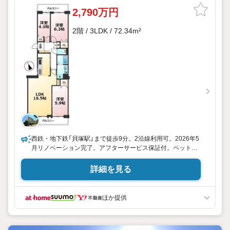
2,790万円
2階 / 3LDK / 72.34m²
西鉄・地下鉄「貝塚駅」まで徒歩9分。2沿線利用可。2026年5
月リノベーション完了。アフターサービス保証付。ペット相
談可（規約の範囲内）。
詳細を見る
福岡市立東箱崎小学校が徒歩1分のところにあります。駅か
ら徒歩9分圏内に立地しています。広々としたリビングに充
実設備のキッチンを備えた3LDK。より良い暮らしができる
ほか提供
よう、当社はしっかりとサポート致します。福岡市箱崎線貝
塚周辺で新居をお求めなら、地域に詳しい当社スタッフへご
依頼下さい。