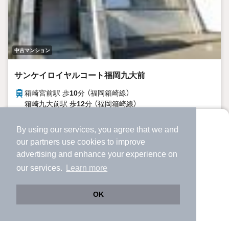
中古マンション
サンケイロイヤルコート福岡九大前
箱崎宮前駅 歩
10
分 （福岡箱崎線）
箱崎九大前駅 歩
12
分 （福岡箱崎線）
福岡県福岡市東区箱崎４丁目
By using our services, you agree that we and
より使いやすくなった
4階建
37年9ヶ月
階建
築年月
our
partners
use cookies to improve
アプリで物件探ししませんか？
advertising and enhance your experience on
✔️
サクサク動く地図で物件検索
360万円
NEW
our services.
Learn more
✔️
新着物件・価格変動をすぐに通知
3階 / 1K / 22.0m²
✔️
会員登録なし
OK
Web版をこのまま使う
購入アプリを開く
市区町村を変更
詳細条件を変更