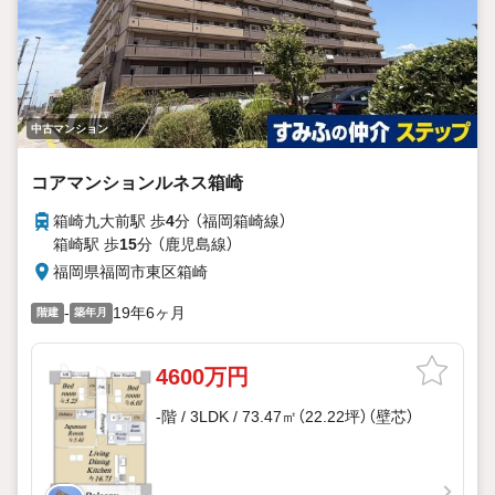
中古マンション
コアマンションルネス箱崎
箱崎九大前駅 歩
4
分 （福岡箱崎線）
箱崎駅 歩
15
分 （鹿児島線）
福岡県福岡市東区箱崎
-
19年6ヶ月
階建
築年月
4600万円
-階 / 3LDK / 73.47㎡（22.22坪）（壁芯）