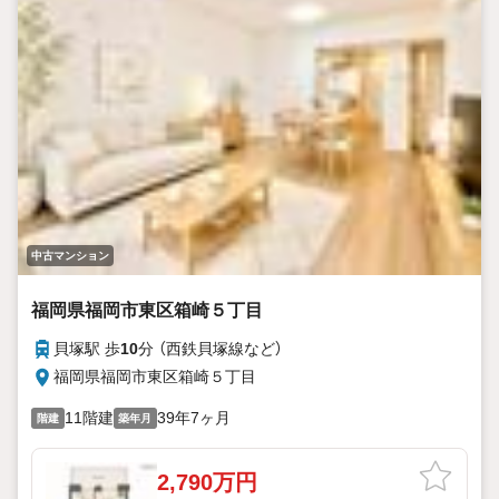
中古マンション
福岡県福岡市東区箱崎５丁目
貝塚駅 歩
10
分 （西鉄貝塚線
など
）
福岡県福岡市東区箱崎５丁目
11階建
39年7ヶ月
階建
築年月
2,790万円