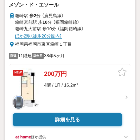
メゾン・ド・エソール
箱崎駅 歩
2
分 （鹿児島線）
箱崎宮前駅 歩
10
分 （福岡箱崎線）
箱崎九大前駅 歩
10
分 （福岡箱崎線）
ほか2駅（徒歩20分圏内）
福岡県福岡市東区箱崎１丁目
11階建
38年5ヶ月
階建
築年月
200万円
NEW
4階 / 1R / 16.2m²
詳細を見る
ほか提供