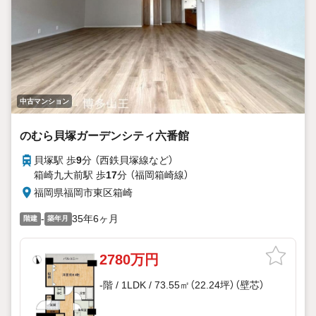
中古マンション
のむら貝塚ガーデンシティ六番館
貝塚駅 歩
9
分 （西鉄貝塚線
など
）
箱崎九大前駅 歩
17
分 （福岡箱崎線）
福岡県福岡市東区箱崎
-
35年6ヶ月
階建
築年月
2780万円
-階 / 1LDK / 73.55㎡（22.24坪）（壁芯）