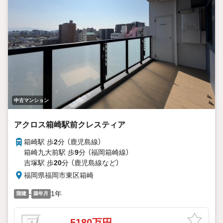
中古マンション
アクロス箱崎駅前クレスティア
箱崎駅 歩
2
分 （鹿児島線）
箱崎九大前駅 歩
9
分 （福岡箱崎線）
吉塚駅 歩
20
分 （鹿児島線
など
）
福岡県福岡市東区箱崎
-
1年
階建
築年月
5180万円