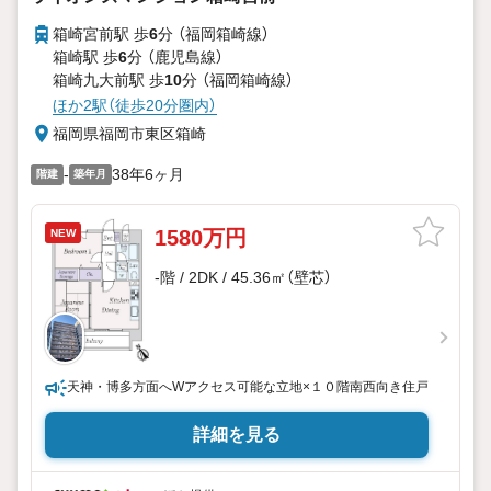
箱崎宮前駅 歩
6
分 （福岡箱崎線）
箱崎駅 歩
6
分 （鹿児島線）
箱崎九大前駅 歩
10
分 （福岡箱崎線）
ほか2駅（徒歩20分圏内）
福岡県福岡市東区箱崎
-
38年6ヶ月
階建
築年月
1580万円
NEW
-階 / 2DK / 45.36㎡（壁芯）
天神・博多方面へWアクセス可能な立地×１０階南西向き住戸
詳細を見る