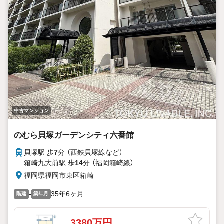
中古マンション
のむら貝塚ガーデンシティ六番館
貝塚駅 歩
7
分 （西鉄貝塚線
など
）
箱崎九大前駅 歩
14
分 （福岡箱崎線）
福岡県福岡市東区箱崎
-
35年6ヶ月
階建
築年月
3380万円