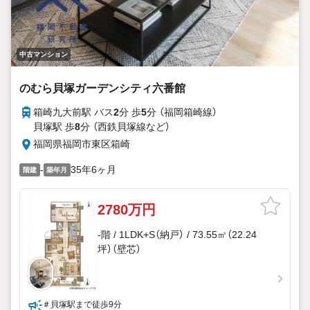
中古マンション
のむら貝塚ガーデンシティ六番館
箱崎九大前駅 バス
2
分 歩
5
分 （福岡箱崎線）
貝塚駅 歩
8
分 （西鉄貝塚線
など
）
福岡県福岡市東区箱崎
-
35年6ヶ月
階建
築年月
2780万円
-階 / 1LDK+S（納戸） / 73.55㎡（22.24
坪）（壁芯）
＃貝塚駅まで徒歩9分