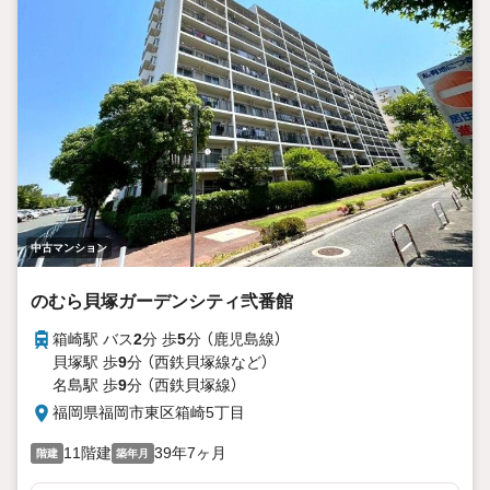
中古マンション
のむら貝塚ガーデンシティ弐番館
箱崎駅 バス
2
分 歩
5
分 （鹿児島線）
貝塚駅 歩
9
分 （西鉄貝塚線
など
）
名島駅 歩
9
分 （西鉄貝塚線）
福岡県福岡市東区箱崎5丁目
11階建
39年7ヶ月
階建
築年月