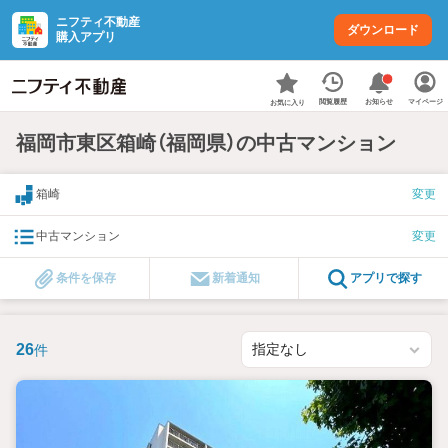
ニフティ不動産
ダウンロード
購入アプリ
お知らせ
閲覧履歴
マイページ
お気に入り
福岡市東区箱崎（福岡県）の中古マンション
箱崎
変更
中古マンション
変更
条件を保存
新着通知
アプリで探す
26
件