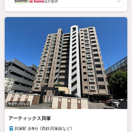
ほか提供
中古マンション
アーティックス貝塚
貝塚駅 歩
9
分 （西鉄貝塚線
など
）