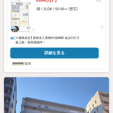
-階 / 2LDK / 50.66㎡（壁芯）
※価格改定【 新築未入居物件(箱崎駅 徒歩2分) 】
最上階・角部屋物件！
詳細を見る
提供