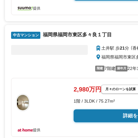
提供
福岡県福岡市東区多々良１丁目
中古マンション
土井駅 歩
21
分 （香
福岡県福岡市東区
7階建
22年
階建
築年月
2,980万円
月々のローンを試算
1階 / 3LDK / 75.27m²
詳細を
提供