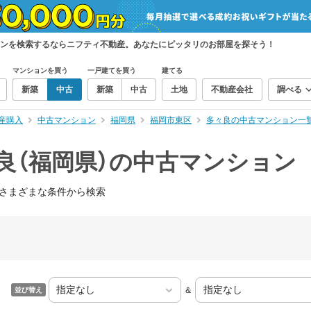
ョンを検索するならニフティ不動産。あなたにピッタリのお部屋を探そう！
マンションを買う
一戸建てを買う
建てる
新築
中古
新築
中古
土地
不動産会社
調べる
産購入
中古マンション
福岡県
福岡市東区
多々良の中古マンション一
良（福岡県）の中古マンション
さまざまな条件から検索
＆
並び替え