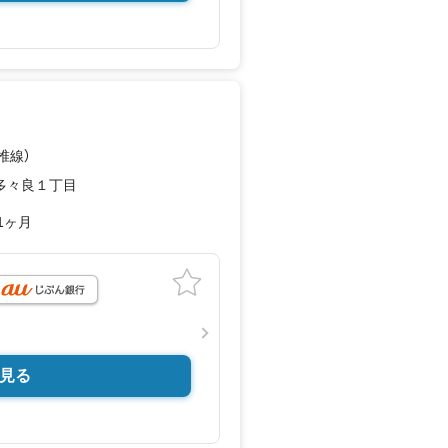
椎線）
多々良１丁目
1ヶ月
見る