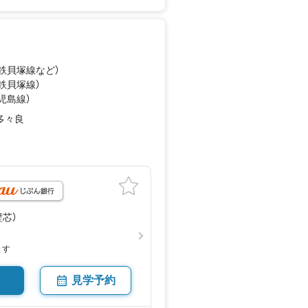
西鉄貝塚線
など
）
西鉄貝塚線）
鹿児島線）
多々良
月
（壁芯）
ます
見学予約