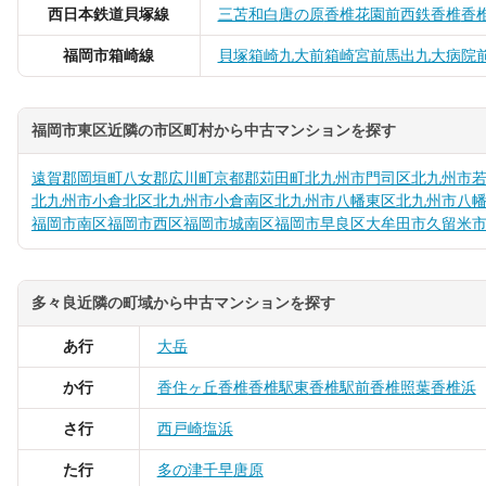
西日本鉄道貝塚線
三苫
和白
唐の原
香椎花園前
西鉄香椎
香
福岡市箱崎線
貝塚
箱崎九大前
箱崎宮前
馬出九大病院
福岡市東区近隣の市区町村から中古マンションを探す
遠賀郡岡垣町
八女郡広川町
京都郡苅田町
北九州市門司区
北九州市
北九州市小倉北区
北九州市小倉南区
北九州市八幡東区
北九州市八
福岡市南区
福岡市西区
福岡市城南区
福岡市早良区
大牟田市
久留米
多々良近隣の町域から中古マンションを探す
あ行
大岳
か行
香住ヶ丘
香椎
香椎駅東
香椎駅前
香椎照葉
香椎浜
さ行
西戸崎
塩浜
た行
多の津
千早
唐原