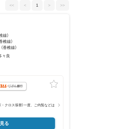
<<
<
1
>
>>
椎線）
（香椎線）
 （香椎線）
多々良
月
床・クロス張替）一度、ご内覧などは
見る