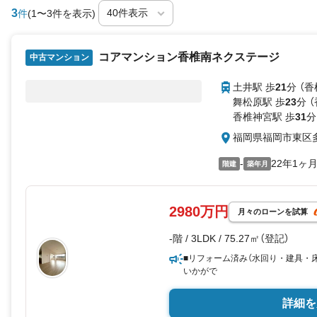
3
件
(1〜3件を表示)
コアマンション香椎南ネクステージ
中古マンション
土井駅 歩
21
分 （香
舞松原駅 歩
23
分 
香椎神宮駅 歩
31
分
福岡県福岡市東区
-
22年1ヶ
階建
築年月
2980万円
月々のローンを試算
-階 / 3LDK / 75.27㎡（登記）
■リフォーム済み（水回り・建具・
いかがで
詳細を