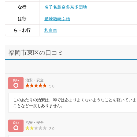
な行
名子
名島
奈多
奈多団地
は行
箱崎
箱崎ふ頭
ら・わ行
和白東
福岡市東区の口コミ
良い
治安・安全
5.0
このあたりの治安は、噂ではあまりよくないようなことを聴いていま
ことなど一度もありません。
良い
治安・安全
2.0