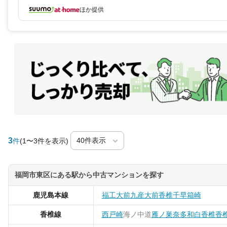
ほか提供
3
件
(1〜3件を表示)
福岡市東区にある駅から中古マンションを探す
鹿児島本線
福工大前
九産大前
香椎
千早
箱崎
香椎線
西戸崎
海ノ中道
雁ノ巣
奈多
和白
香椎
香