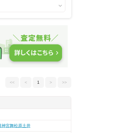
<<
<
1
>
>>
椎神宮
舞松原
土井