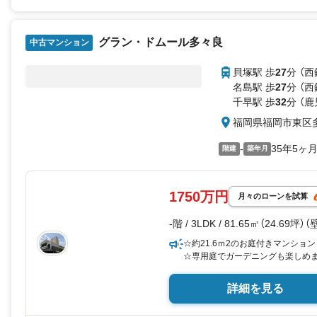
グラン・ドムール多々良
中古マンション
貝塚駅 歩
27
分 （
名島駅 歩
27
分 （
千早駅 歩
32
分 （
福岡県福岡市東区
-
35年5ヶ
階建
築年月
1750万円
月々のローンを試算
-階 / 3LDK / 81.65㎡（24.69坪）
☆約21.6ｍ2のお庭付きマンション
☆専用庭でガーデニングも楽しめ
詳細を見る