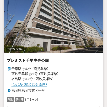
中古マンション
プレミスト千早中央公園
千早駅 歩
6
分 （鹿児島線）
西鉄千早駅 歩
6
分 （西鉄貝塚線）
名島駅 歩
10
分 （西鉄貝塚線）
ほか1駅（徒歩20分圏内）
福岡県福岡市東区千早
-
9年1ヶ月
階建
築年月