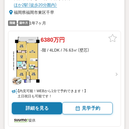
ほか2駅（徒歩20分圏内）
福岡県福岡市東区千早
-
1年7ヶ月
階建
築年月
6380万円
-階 / 4LDK / 76.63㎡（壁芯）
【内見可能！WEBから1分で予約できます！】
土日祝日も可能です！
詳細を見る
見学予約
提供