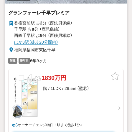
グランフォーレ千早プレミア
香椎宮前駅 歩
2
分 （西鉄貝塚線）
千早駅 歩
8
分 （鹿児島線）
西鉄千早駅 歩
8
分 （西鉄貝塚線）
ほか3駅（徒歩20分圏内）
福岡県福岡市東区千早
-
6年9ヶ月
階建
築年月
1830万円
-階 / 1LDK / 28.5㎡（壁芯）
オーナーチェンジ物件！駅まで徒歩1分♪