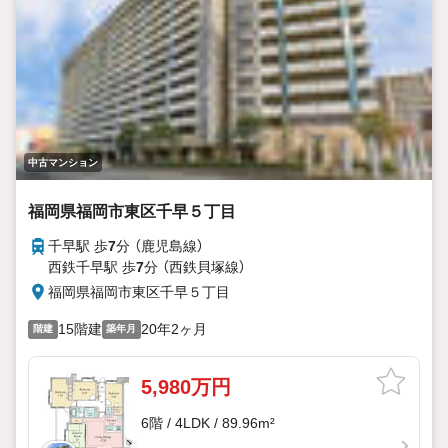
中古マンション
福岡県福岡市東区千早５丁目
千早駅 歩
7
分 （鹿児島線）
西鉄千早駅 歩
7
分 （西鉄貝塚線）
福岡県福岡市東区千早５丁目
15階建
20年2ヶ月
階建
築年月
5,980万円
6階 / 4LDK / 89.96m²