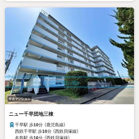
中古マンション
ニュー千早団地三棟
千早駅 歩
10
分 （鹿児島線）
西鉄千早駅 歩
10
分 （西鉄貝塚線）
名島駅 歩
16
分 （西鉄貝塚線）