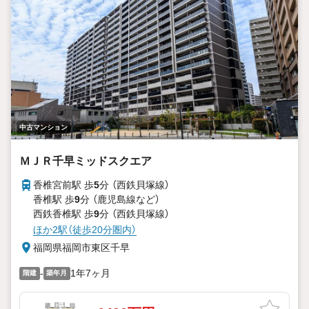
中古マンション
ＭＪＲ千早ミッドスクエア
香椎宮前駅 歩
5
分 （西鉄貝塚線）
香椎駅 歩
9
分 （鹿児島線
など
）
西鉄香椎駅 歩
9
分 （西鉄貝塚線）
ほか2駅（徒歩20分圏内）
福岡県福岡市東区千早
-
1年7ヶ月
階建
築年月