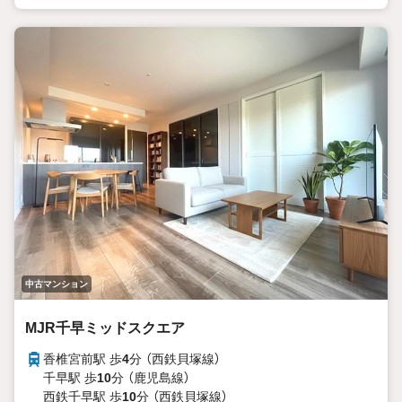
中古マンション
MJR千早ミッドスクエア
香椎宮前駅 歩
4
分 （西鉄貝塚線）
千早駅 歩
10
分 （鹿児島線）
西鉄千早駅 歩
10
分 （西鉄貝塚線）