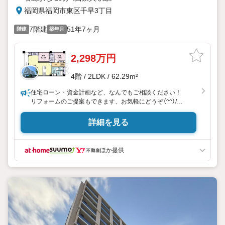
福岡県福岡市東区千早3丁目
7階建
51年7ヶ月
階建
築年月
2,298万円
4階 / 2LDK / 62.29m²
住宅ローン・資金計画など、なんでもご相談ください！
リフォームのご提案もできます、お気軽にどうぞ（^^）/
豊富な知識と経験でお客様のご要望に合ったご提案をいたし
ます！
詳細を見る
ハウスフリーダム 福岡東店
ほか提供