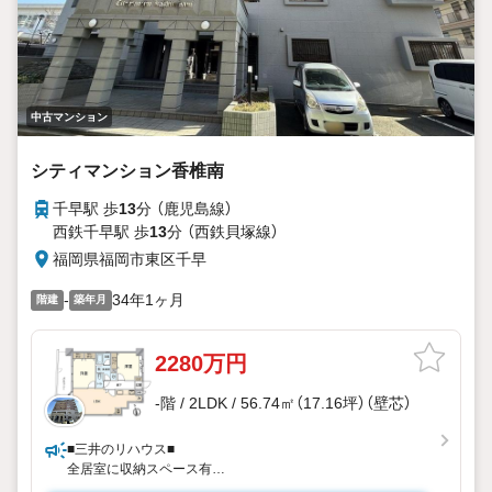
中古マンション
シティマンション香椎南
千早駅 歩
13
分 （鹿児島線）
西鉄千早駅 歩
13
分 （西鉄貝塚線）
福岡県福岡市東区千早
-
34年1ヶ月
階建
築年月
2280万円
-階 / 2LDK / 56.74㎡（17.16坪）（壁芯）
■三井のリハウス■
全居室に収納スペース有
スーパー等が徒歩5分圏内の立地