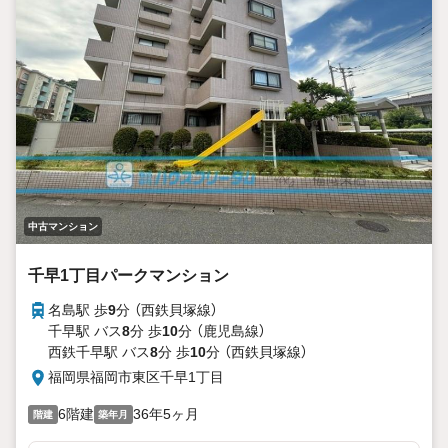
中古マンション
千早1丁目パークマンション
名島駅 歩
9
分 （西鉄貝塚線）
千早駅 バス
8
分 歩
10
分 （鹿児島線）
西鉄千早駅 バス
8
分 歩
10
分 （西鉄貝塚線）
福岡県福岡市東区千早1丁目
6階建
36年5ヶ月
階建
築年月