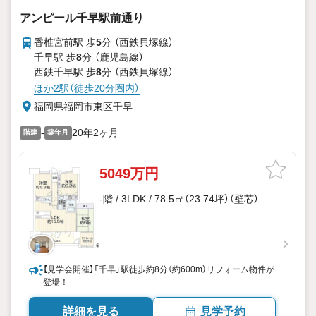
アンピール千早駅前通り
香椎宮前駅 歩
5
分 （西鉄貝塚線）
千早駅 歩
8
分 （鹿児島線）
西鉄千早駅 歩
8
分 （西鉄貝塚線）
ほか2駅（徒歩20分圏内）
福岡県福岡市東区千早
-
20年2ヶ月
階建
築年月
5049万円
-階 / 3LDK / 78.5㎡（23.74坪）（壁芯）
【見学会開催】「千早」駅徒歩約8分（約600m）リフォーム物件が
登場！
詳細を見る
見学予約