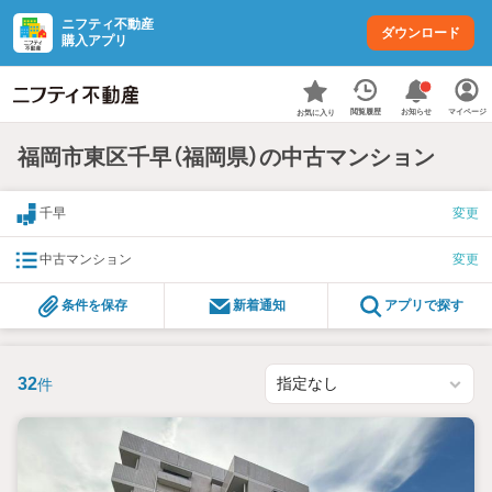
ニフティ不動産
ダウンロード
購入アプリ
お知らせ
閲覧履歴
マイページ
お気に入り
福岡市東区千早（福岡県）の中古マンション
千早
変更
中古マンション
変更
条件を保存
新着通知
アプリで探す
32
件