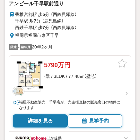
アンピール千早駅前通り
香椎宮前駅 歩
5
分 （西鉄貝塚線）
千早駅 歩
7
分 （鹿児島線）
西鉄千早駅 歩
7
分 （西鉄貝塚線）
福岡県福岡市東区千早
-
20年2ヶ月
階建
築年月
5790万円
-階 / 3LDK / 77.48㎡（壁芯）
福屋不動産販売 千早店が、売主様直接の販売窓口の物件に
なります
詳細を見る
見学予約
ほか提供