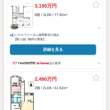
3,190万円
6階 / 3LDK / 77.82m²
ハウスフリーダム福岡東店の強み
【取り扱い物件が豊富】
地域密着型の不動産会社として、
東区・博多区・中央区・糟屋郡・古賀市・福津市の物件情報
詳細を見る
を多数取り扱っております。
福岡県内に3店舗ございますので、その他エリアの物件紹介
ももちろん可能でございます。
ほか提供
スタッフにお家のことは何でもお聞き下さい。
新築一戸建て・中古物件・土地など、数ある物件の中から
お客様のご要望に沿ったご提案をいたします。
2,490万円
ご検討のお客様へ
2階 / 2LDK / 61.62m²
現地のご案内可能でございます。
営業時間 午前10時00分午後6時30分 （定休日:火曜日、水曜
日）
この時間帯はお電話でのお問い合わせがスムーズにご案内で
きます。
上記スケジュール以外でもご案内可能でございます。