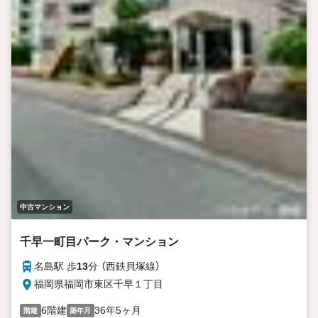
中古マンション
千早一町目パーク・マンション
名島駅 歩
13
分 （西鉄貝塚線）
福岡県福岡市東区千早１丁目
6階建
36年5ヶ月
階建
築年月