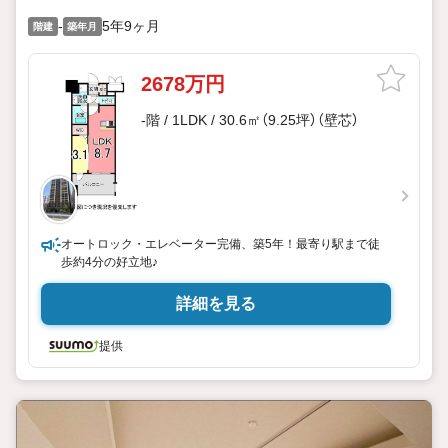
-
5年9ヶ月
階建
築年月
2678万円
-階 / 1LDK / 30.6㎡（9.25坪）（壁芯）
オートロック・エレベーター完備、築5年！最寄り駅まで徒
歩約4分の好立地♪
詳細を見る
提供