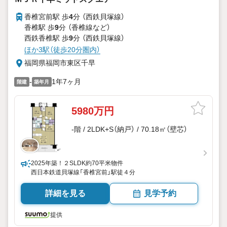
香椎宮前駅 歩
4
分 （西鉄貝塚線）
香椎駅 歩
9
分 （香椎線
など
）
西鉄香椎駅 歩
9
分 （西鉄貝塚線）
ほか3駅（徒歩20分圏内）
福岡県福岡市東区千早
-
1年7ヶ月
階建
築年月
5980万円
-階 / 2LDK+S（納戸） / 70.18㎡（壁芯）
2025年築！２SLDK約70平米物件
西日本鉄道貝塚線「香椎宮前」駅徒４分
詳細を見る
見学予約
提供