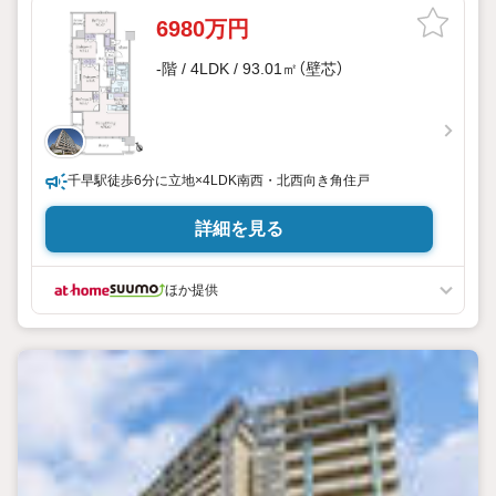
6980万円
-階 / 4LDK / 93.01㎡（壁芯）
千早駅徒歩6分に立地×4LDK南西・北西向き角住戸
詳細を見る
ほか提供