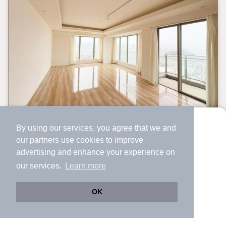
中古マンション
By using our services, you agree that we and
より使いやすくなった
31階最上階/角部屋/130平米超/LDK28帖以上/コンシ
our
partners
use cookies to improve
アプリで物件探ししませんか？
ェルジュ/駅近/プレミスト千早
advertising and enhance your experience on
✔️
サクサク動く地図で物件検索
our services.
Learn more
千早駅 歩
5
分 （鹿児島線）
✔️
新着物件・価格変動をすぐに通知
西鉄千早駅 歩
5
分 （西鉄貝塚線）
✔️
会員登録なし
香椎宮前駅 歩
12
分 （西鉄貝塚線）
OK
ほか1駅（徒歩20分圏内）
Web版をこのまま使う
購入アプリを開く
市区町村を変更
詳細条件を変更
福岡県福岡市東区千早