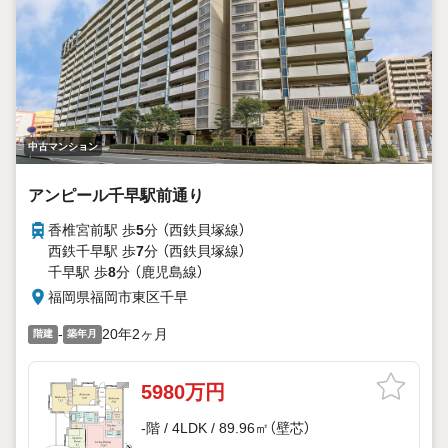
中古マンション
アンピール千早駅前通り
香椎宮前駅 歩
5
分 （西鉄貝塚線）
西鉄千早駅 歩
7
分 （西鉄貝塚線）
千早駅 歩
8
分 （鹿児島線）
福岡県福岡市東区千早
-
20年2ヶ月
階建
築年月
5980万円
-階 / 4LDK / 89.96㎡（壁芯）