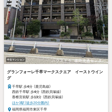
中古マンション
グランフォーレ千早マークスクエア イーストウイン
グ
千早駅 歩
4
分 （鹿児島線）
西鉄千早駅 歩
4
分 （西鉄貝塚線）
香椎宮前駅 歩
13
分 （西鉄貝塚線）
ほか3駅（徒歩20分圏内）
福岡県福岡市東区千早