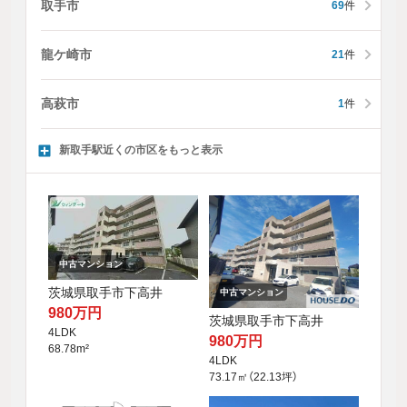
取手市
69
件
龍ケ崎市
21
件
高萩市
1
件
新取手駅近くの市区をもっと表示
中古マンション
茨城県取手市下高井
中古マンション
980万円
茨城県取手市下高井
4LDK
980万円
68.78m²
4LDK
73.17㎡（22.13坪）