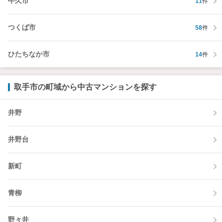
牛久市
11
件
つくば市
58
件
ひたちなか市
14
件
取手市の町域から中古マンションを探す
井野
井野台
新町
青柳
野々井