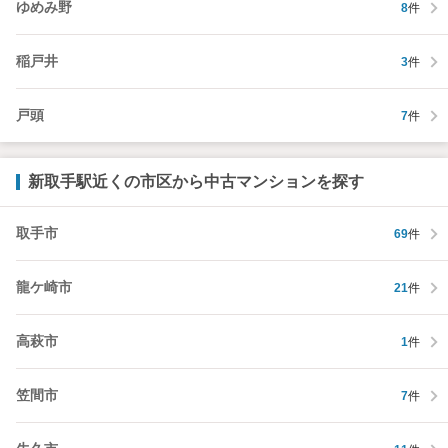
ゆめみ野
8
件
稲戸井
3
件
戸頭
7
件
新取手駅近くの市区から中古マンションを探す
取手市
69
件
龍ケ崎市
21
件
高萩市
1
件
笠間市
7
件