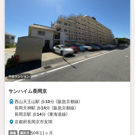
中古マンション
サンハイム長岡京
西山天王山駅 歩
10
分 （阪急京都線）
長岡天神駅 歩
14
分 （阪急京都線）
長岡京駅 歩
14
分 （東海道線）
京都府長岡京市友岡
-
50年11ヶ月
階建
築年月