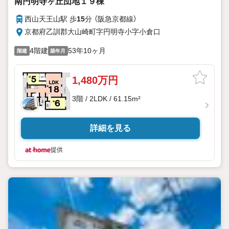
南円明寺ヶ丘団地１９棟
西山天王山駅 歩
15
分 （阪急京都線）
京都府乙訓郡大山崎町字円明寺小字小倉口
4階建
53年10ヶ月
階建
築年月
1,480万円
3階 / 2LDK / 61.15m²
詳細を見る
提供