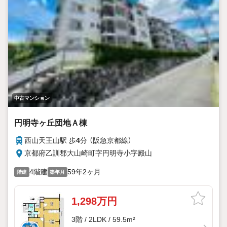
中古マンション
円明寺ヶ丘団地Ａ棟
西山天王山駅 歩
4
分 （阪急京都線）
京都府乙訓郡大山崎町字円明寺小字殿山
4階建
59年2ヶ月
階建
築年月
1,298万円
3階 / 2LDK / 59.5m²