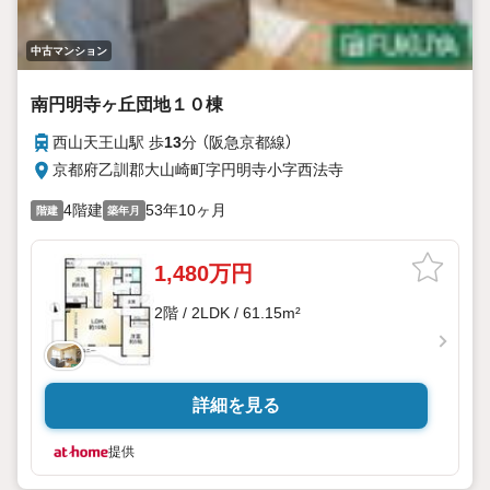
中古マンション
南円明寺ヶ丘団地１０棟
西山天王山駅 歩
13
分 （阪急京都線）
京都府乙訓郡大山崎町字円明寺小字西法寺
4階建
53年10ヶ月
階建
築年月
1,480万円
2階 / 2LDK / 61.15m²
詳細を見る
提供