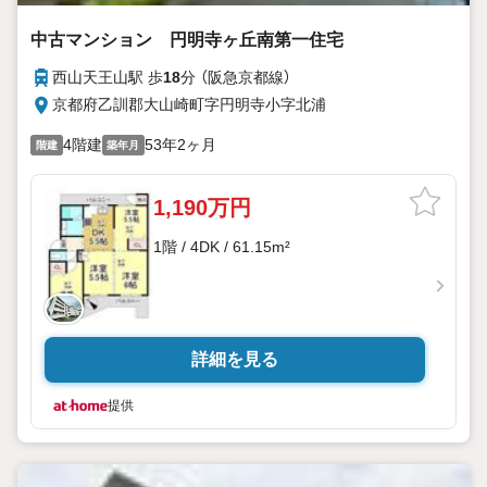
中古マンション 円明寺ヶ丘南第一住宅
西山天王山駅 歩
18
分 （阪急京都線）
京都府乙訓郡大山崎町字円明寺小字北浦
4階建
53年2ヶ月
階建
築年月
1,190万円
1階 / 4DK / 61.15m²
詳細を見る
提供