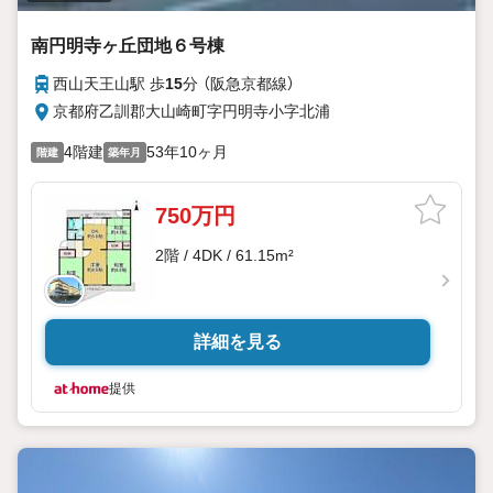
南円明寺ヶ丘団地６号棟
西山天王山駅 歩
15
分 （阪急京都線）
京都府乙訓郡大山崎町字円明寺小字北浦
4階建
53年10ヶ月
階建
築年月
750万円
2階 / 4DK / 61.15m²
詳細を見る
提供