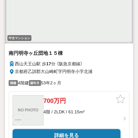
中古マンション
南円明寺ヶ丘団地１５棟
西山天王山駅 歩
17
分 （阪急京都線）
京都府乙訓郡大山崎町字円明寺小字北浦
4階建
53年2ヶ月
階建
築年月
700万円
4階 / 2LDK / 61.15m²
詳細を見る