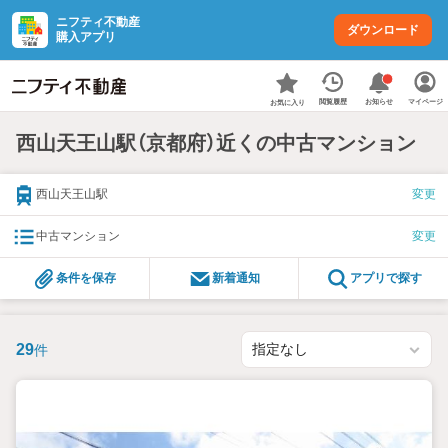
ニフティ不動産
ダウンロード
購入アプリ
お知らせ
閲覧履歴
マイページ
お気に入り
西山天王山駅（京都府）近くの中古マンション
西山天王山駅
変更
中古マンション
変更
条件を保存
新着通知
アプリで探す
29
件