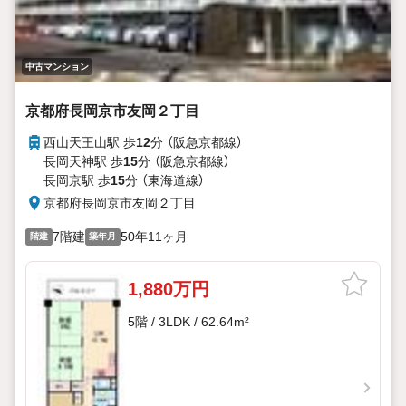
中古マンション
京都府長岡京市友岡２丁目
西山天王山駅 歩
12
分 （阪急京都線）
長岡天神駅 歩
15
分 （阪急京都線）
長岡京駅 歩
15
分 （東海道線）
京都府長岡京市友岡２丁目
7階建
50年11ヶ月
階建
築年月
1,880万円
5階 / 3LDK / 62.64m²