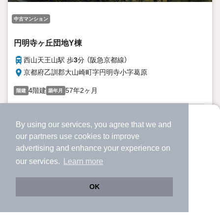
中古マンション
円明寺ヶ丘団地Y棟
西山天王山駅 歩
3
分 （阪急京都線）
京都府乙訓郡大山崎町字円明寺小字葛原
4階建
57年2ヶ月
階建
築年月
1,180万円
By using our services, you agree that we and
より使いやすくなった
our
partners
use cookies to improve
3階 / 2LDK / 54.52m²
アプリで物件探ししませんか？
advertising and enhance your experience on
✔️
サクサク動く地図で物件検索
our services.
Learn more
✔️
新着物件・価格変動をすぐに通知
駅近！阪急西山天王山駅まで徒歩3分♪南北両面バルコニーに
つき、採光・通風良好です☆ペット飼育可能♪2013年に大規
✔️
会員登録なし
OK
模リフォーム済！
詳細を見る
Web版をこのまま使う
購入アプリを開く
路線・駅を変更
詳細条件を変更
提供