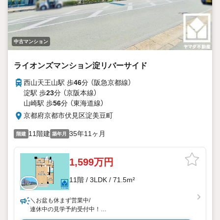
中古マンション
ライオンズマンション淀リバーサイド
西山天王山駅 歩
46
分 （阪急京都線）
淀駅 歩
23
分 （京阪本線）
山崎駅 歩
56
分 （東海道線）
京都府京都市伏見区淀美豆町
11階建
35年11ヶ月
階建
築年月
1,599万円
11階 / 3LDK / 71.5m²
＼お盆も休まず営業中/
連休中の見学予約受付中！
お気軽にお問い合わせ下さい