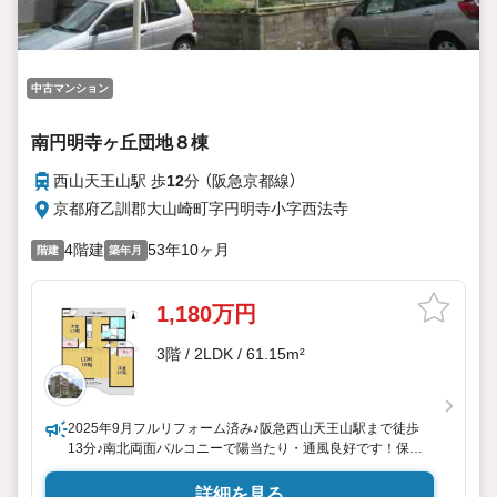
中古マンション
南円明寺ヶ丘団地８棟
西山天王山駅 歩
12
分 （阪急京都線）
京都府乙訓郡大山崎町字円明寺小字西法寺
4階建
53年10ヶ月
階建
築年月
1,180万円
3階 / 2LDK / 61.15m²
2025年9月フルリフォーム済み♪阪急西山天王山駅まで徒歩
13分♪南北両面バルコニーで陽当たり・通風良好です！保育
所・小学校が近くお子様の通園通学に便利☆
詳細を見る