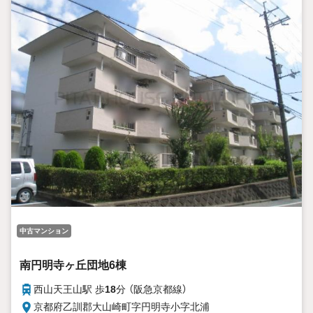
中古マンション
南円明寺ヶ丘団地6棟
西山天王山駅 歩
18
分 （阪急京都線）
京都府乙訓郡大山崎町字円明寺小字北浦