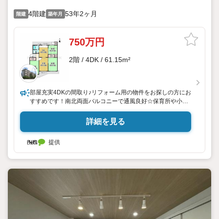
4階建
53年2ヶ月
階建
築年月
750万円
2階 / 4DK / 61.15m²
部屋充実4DKの間取り♪リフォーム用の物件をお探しの方にお
すすめです！南北両面バルコニーで通風良好☆保育所や小学
校が徒歩圏内♪
詳細を見る
提供