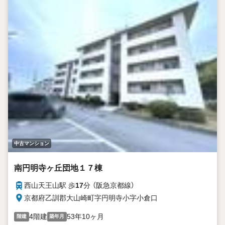
中古マンション
南円明寺ヶ丘団地１７棟
西山天王山駅 歩
17
分 （阪急京都線）
京都府乙訓郡大山崎町字円明寺小字小倉口
4階建
53年10ヶ月
階建
築年月