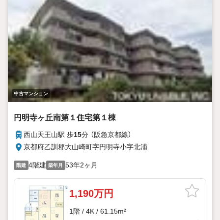
中古マンション
円明寺ヶ丘南第１住宅第１棟
西山天王山駅 歩
15
分 （阪急京都線）
京都府乙訓郡大山崎町字円明寺小字北浦
4階建
53年2ヶ月
階建
築年月
1,190万円
1階 / 4K / 61.15m²