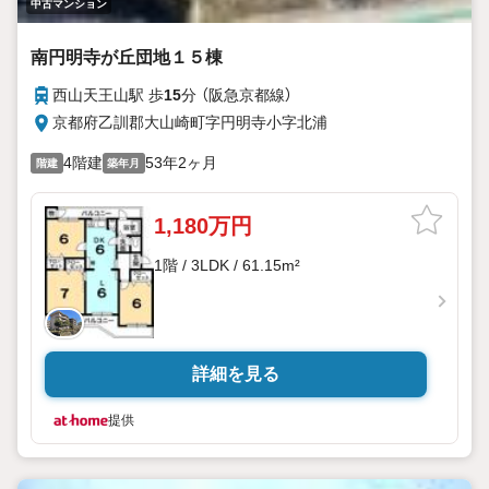
中古マンション
南円明寺が丘団地１５棟
西山天王山駅 歩
15
分 （阪急京都線）
京都府乙訓郡大山崎町字円明寺小字北浦
4階建
53年2ヶ月
階建
築年月
1,180万円
1階 / 3LDK / 61.15m²
詳細を見る
提供