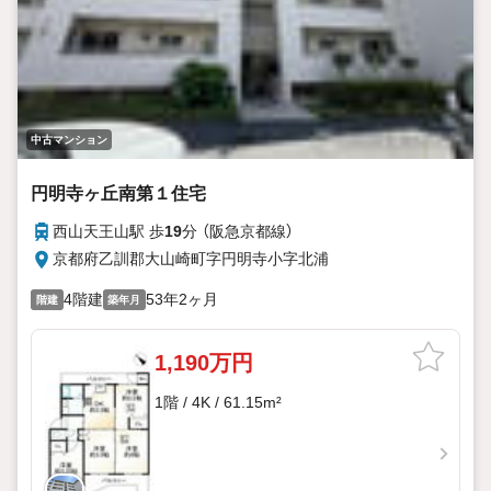
中古マンション
円明寺ヶ丘南第１住宅
西山天王山駅 歩
19
分 （阪急京都線）
京都府乙訓郡大山崎町字円明寺小字北浦
4階建
53年2ヶ月
階建
築年月
1,190万円
1階 / 4K / 61.15m²