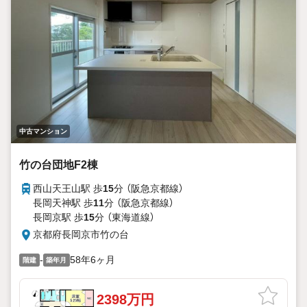
中古マンション
竹の台団地F2棟
西山天王山駅 歩
15
分 （阪急京都線）
長岡天神駅 歩
11
分 （阪急京都線）
長岡京駅 歩
15
分 （東海道線）
京都府長岡京市竹の台
-
58年6ヶ月
階建
築年月
2398万円