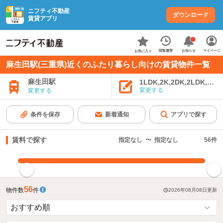
ニフティ不動産
ダウンロード
賃貸アプリ
お知らせ
閲覧履歴
マイページ
お気に入り
麻生田駅(三重県)近くのふたり暮らし向けの賃貸物件一覧
麻生田駅
1LDK,2K,2DK,2LDK,3K,
変更する
変更する
条件を保存
新着通知
アプリで探す
賃料で探す
指定なし
〜
指定なし
56
件
指定した賃料で絞り込む
56
物件数
件
2026年08月08日
更新