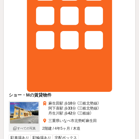
ショー・Mの賃貸物件
麻生田駅 歩
10
分 （三岐北勢線）
阿下喜駅 歩
33
分 （三岐北勢線）
丹生川駅 歩
42
分 （三岐線）
三重県いなべ市北勢町麻生田
2階建 / 4年5ヶ月 / 木造
すべての写真
駐車場あり
駐輪場あり
宅配ボックス