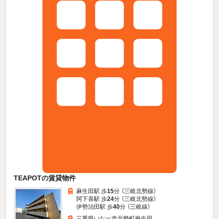
TEAPOTの賃貸物件
麻生田駅 歩
15
分 （三岐北勢線）
阿下喜駅 歩
24
分 （三岐北勢線）
伊勢治田駅 歩
40
分 （三岐線）
三重県いなべ市北勢町麻生田