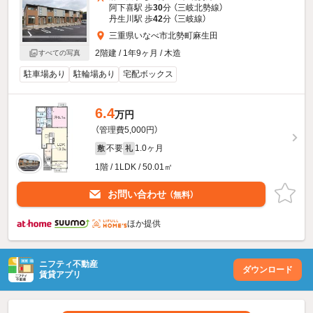
阿下喜駅 歩
30
分 （三岐北勢線）
丹生川駅 歩
42
分 （三岐線）
三重県いなべ市北勢町麻生田
2階建 / 1年9ヶ月 / 木造
すべての写真
駐車場あり
駐輪場あり
宅配ボックス
6.4
万円
（管理費5,000円）
不要
1.0ヶ月
敷
礼
1階 / 1LDK / 50.01㎡
お問い合わせ
（無料）
ほか提供
ニフティ不動産
ダウンロード
賃貸アプリ