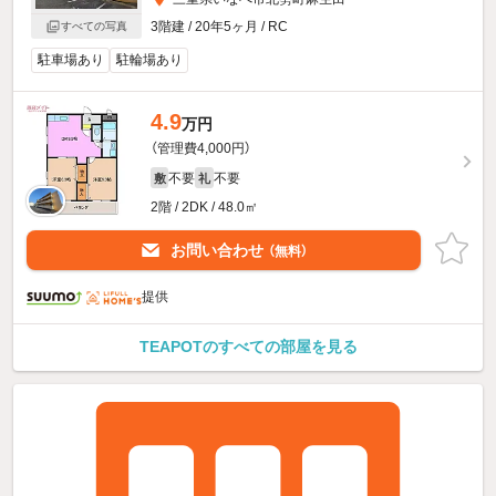
3階建 / 20年5ヶ月 / RC
すべての写真
駐車場あり
駐輪場あり
4.9
万円
（管理費4,000円）
不要
不要
敷
礼
2階 / 2DK / 48.0㎡
お問い合わせ
（無料）
提供
TEAPOTのすべての部屋を見る