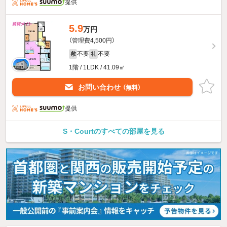
提供
5.9
万円
（管理費4,500円）
不要
不要
敷
礼
1階 / 1LDK / 41.09㎡
お問い合わせ
（無料）
提供
S・Courtのすべての部屋を見る