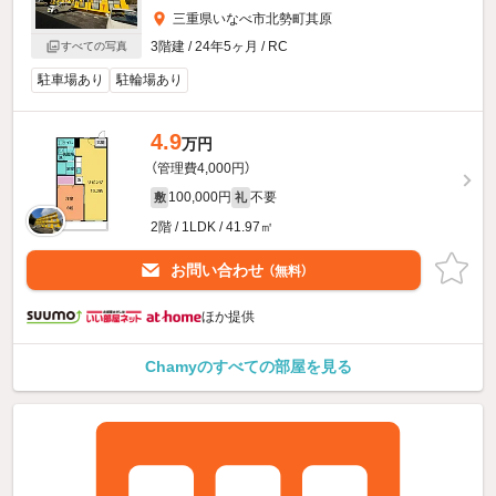
三重県いなべ市北勢町其原
3階建 / 24年5ヶ月 / RC
すべての写真
駐車場あり
駐輪場あり
4.9
万円
（管理費4,000円）
100,000円
不要
敷
礼
2階 / 1LDK / 41.97㎡
お問い合わせ
（無料）
ほか提供
Chamyのすべての部屋を見る