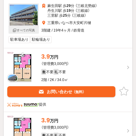
麻生田駅 歩
29
分 （三岐北勢線）
丹生川駅 歩
19
分 （三岐線）
三里駅 歩
25
分 （三岐線）
三重県いなべ市大安町片樋
3階建 / 19年4ヶ月 / 鉄骨造
すべての写真
駐車場あり
駐輪場あり
3.9
万円
（管理費3,000円）
不要
不要
敷
礼
2階 / 2K / 34.0㎡
お問い合わせ
（無料）
提供
3.9
万円
（管理費3,000円）
不要
不要
敷
礼