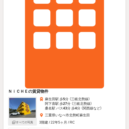
ＮｉＣＨＥの賃貸物件
麻生田駅 歩
5
分 （三岐北勢線）
阿下喜駅 歩
27
分 （三岐北勢線）
桑名駅 バス
43
分 歩
4
分 （関西線
など
）
三重県いなべ市北勢町麻生田
3階建 / 22年5ヶ月 / RC
すべての写真