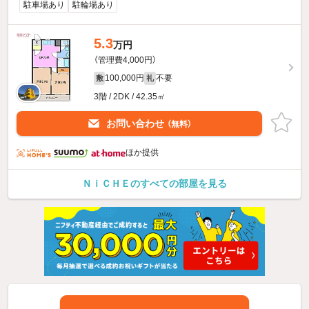
駐車場あり
駐輪場あり
5.3
万円
（管理費4,000円）
100,000円
不要
敷
礼
3階 / 2DK / 42.35㎡
お問い合わせ
（無料）
ほか提供
ＮｉＣＨＥのすべての部屋を見る