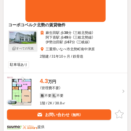
コーポコベルク北勢の賃貸物件
麻生田駅 歩
38
分 （三岐北勢線）
阿下喜駅 歩
49
分 （三岐北勢線）
伊勢治田駅 歩
67
分 （三岐線）
すべての写真
三重県いなべ市北勢町南中津原
2階建 / 31年10ヶ月 / 鉄骨造
駐車場あり
4.3
万円
（管理費不要）
不要
不要
敷
礼
1階 / 2K / 38.8㎡
お問い合わせ
（無料）
提供