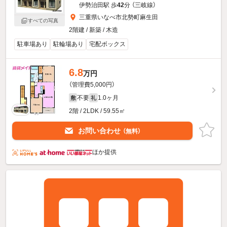
伊勢治田駅 歩
42
分 （三岐線）
三重県いなべ市北勢町麻生田
すべての写真
2階建 / 新築 / 木造
駐車場あり
駐輪場あり
宅配ボックス
6.8
万円
（管理費5,000円）
不要
1.0ヶ月
敷
礼
2階 / 2LDK / 59.55㎡
お問い合わせ
（無料）
ほか提供