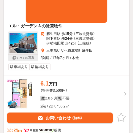
エル・ガーデンＡの賃貸物件
麻生田駅 歩
15
分 （三岐北勢線）
阿下喜駅 歩
24
分 （三岐北勢線）
伊勢治田駅 歩
42
分 （三岐線）
三重県いなべ市北勢町麻生田
2階建 / 17年7ヶ月 / 木造
すべての写真
駐車場あり
駐輪場あり
6.1
万円
（管理費3,500円）
2.0ヶ月
不要
敷
礼
2階 / 2DK / 56.2㎡
お問い合わせ
（無料）
提供