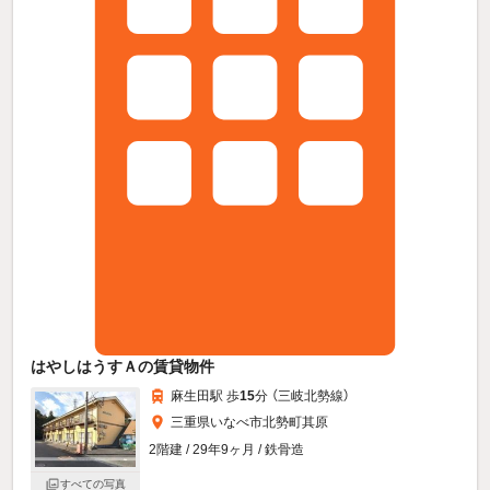
はやしはうすＡの賃貸物件
麻生田駅 歩
15
分 （三岐北勢線）
三重県いなべ市北勢町其原
2階建 / 29年9ヶ月 / 鉄骨造
すべての写真