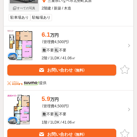
三重県いなべ市北勢町其原
2階建 / 新築 / 木造
すべての写真
駐車場あり
駐輪場あり
6.1
万円
（管理費4,500円）
不要
不要
敷
礼
2階 / 1LDK / 41.06㎡
お問い合わせ
（無料）
提供
5.9
万円
（管理費4,500円）
不要
不要
敷
礼
1階 / 1LDK / 41.06㎡
お問い合わせ
（無料）