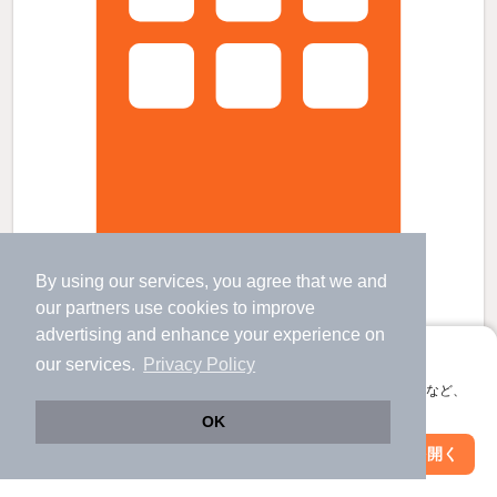
栄ハイムの賃貸物件
By using our services, you agree that we and
麻生田駅 歩
34
分 （三岐北勢線）
our
partners
use cookies to improve
阿下喜駅 歩
5
分 （三岐北勢線）
advertising and enhance your experience on
伊勢治田駅 歩
18
分 （三岐線）
アプリに切り替えて、サクサクお部屋探し
our services.
Privacy Policy
三重県いなべ市北勢町阿下喜
会員登録なしですぐ使える。マップ検索やお気に入り保存など、
2階建 / 34年 / 鉄骨造
すべての写真
アプリ限定の便利な機能が使えます！
OK
駐車場あり
駐輪場あり
Web版で続行
アプリを開く
駅・沿線を変更
絞り込み条件を変更
3.9
万円