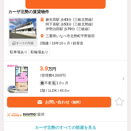
カーザ北勢の賃貸物件
麻生田駅 歩
43
分 （三岐北勢線）
阿下喜駅 歩
53
分 （三岐北勢線）
伊勢治田駅 歩
70
分 （三岐線）
三重県いなべ市北勢町平野新田
2階建 / 18年10ヶ月 / 鉄骨造
すべての写真
駐車場あり
駐輪場あり
3.9
万円
（管理費4,000円）
不要
1.0ヶ月
敷
礼
1階 / 1LDK / 45.0㎡
お問い合わせ
（無料）
提供
カーザ北勢のすべての部屋を見る