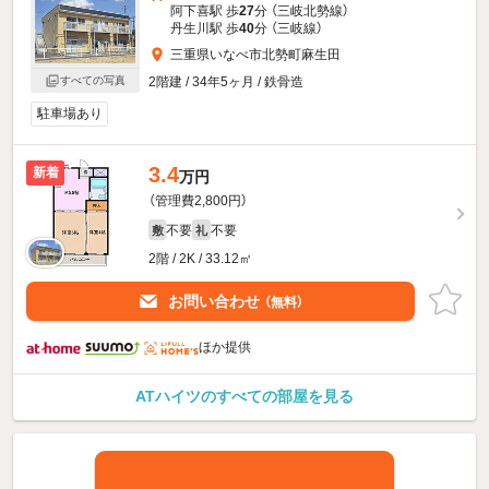
阿下喜駅 歩
27
分 （三岐北勢線）
丹生川駅 歩
40
分 （三岐線）
三重県いなべ市北勢町麻生田
2階建 / 34年5ヶ月 / 鉄骨造
すべての写真
駐車場あり
3.4
新着
万円
（管理費2,800円）
不要
不要
敷
礼
2階 / 2K / 33.12㎡
お問い合わせ
（無料）
ほか提供
ATハイツのすべての部屋を見る