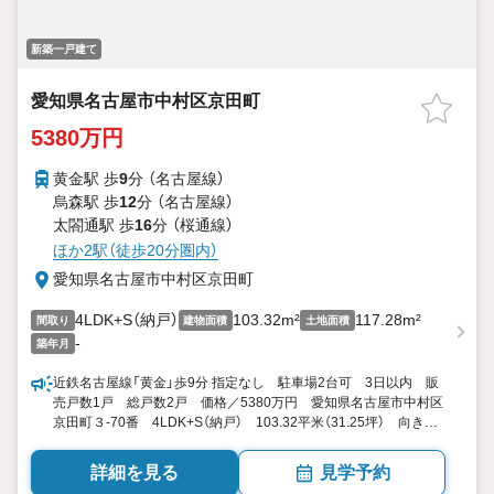
新築一戸建て
愛知県名古屋市中村区京田町
5380万円
黄金駅 歩
9
分 （名古屋線）
烏森駅 歩
12
分 （名古屋線）
太閤通駅 歩
16
分 （桜通線）
ほか2駅（徒歩20分圏内）
愛知県名古屋市中村区京田町
4LDK+S（納戸）
103.32m²
117.28m²
間取り
建物面積
土地面積
-
築年月
近鉄名古屋線「黄金」歩9分 指定なし 駐車場2台可 3日以内 販
売戸数1戸 総戸数2戸 価格／5380万円 愛知県名古屋市中村区
京田町３-70番 4LDK+S（納戸） 103.32平米（31.25坪） 向き／
▼未選択 by SUUMO
詳細を見る
見学予約