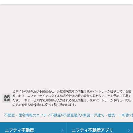
当サイトの物件及び不動産会社、外壁塗装業者の情報は検索パートナーが提供している情
報であり、ニフティライフスタイル株式会社は内容の責任を負わないことを予めご了承く
免責
事項
ださい。本サービス内でお客様が入力される個人情報は、検索パートナーが取得し、同社
の定める個人情報規約に従って取り扱われます。
不動産・住宅情報のニフティ不動産
不動産購入
新築一戸建て・建売・一軒家
ニフティ不動産
ニフティ不動産アプリ