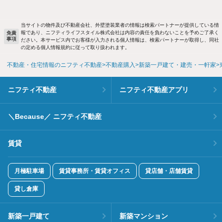
当サイトの物件及び不動産会社、外壁塗装業者の情報は検索パートナーが提供している情
報であり、ニフティライフスタイル株式会社は内容の責任を負わないことを予めご了承く
免責
事項
ださい。本サービス内でお客様が入力される個人情報は、検索パートナーが取得し、同社
の定める個人情報規約に従って取り扱われます。
不動産・住宅情報のニフティ不動産
不動産購入
新築一戸建て・建売・一軒家
ニフティ不動産
ニフティ不動産アプリ
＼Because／ ニフティ不動産
賃貸
月極駐車場
賃貸事務所・賃貸オフィス
貸店舗・店舗賃貸
貸し倉庫
新築一戸建て
新築マンション