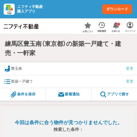
ニフティ不動産
ダウンロード
購入アプリ
お知らせ
閲覧履歴
マイページ
お気に入り
練馬区豊玉南（東京都）の新築一戸建て・建
売・一軒家
豊玉南
変更
新築一戸建て
変更
条件を保存
新着通知
アプリで探す
今回は条件に合う物件が見つかりませんでした。
検索した条件：