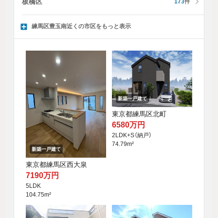
板橋区
173
件
練馬区豊玉南近くの市区をもっと表示
新築一戸建て
東京都練馬区北町
6580万円
2LDK+S（納戸）
74.79m²
新築一戸建て
東京都練馬区西大泉
7190万円
5LDK
104.75m²