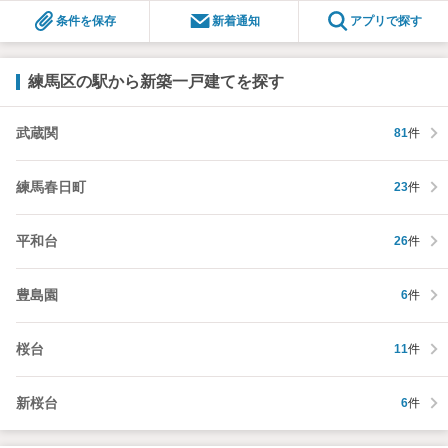
条件を保存
新着通知
アプリで探す
練馬区の駅から新築一戸建てを探す
武蔵関
81
件
練馬春日町
23
件
平和台
26
件
豊島園
6
件
桜台
11
件
新桜台
6
件