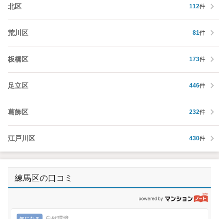
北区
112
件
荒川区
81
件
板橋区
173
件
足立区
446
件
葛飾区
232
件
江戸川区
430
件
練馬区の口コミ
p
気になる
自然環境