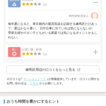
3.0
40代/女性/元住人
毎年夏になると、東京都内の最高気温を記録する練馬区だけあっ
て、夏はかなり暑い。 日中仕事に出ていれば気にならないが、
専業主婦や小さい子どもがいる家庭では気になるポイントかもし
れない。
良い
お買い物・飲食
3.0
練馬区
周辺の口コミをもっと見る
※口コミは「
マンションノート
」が情報提供しています。口コミに関する
お問い合わせは、
こちら
からお願いします。
おうち時間を豊かにするヒント