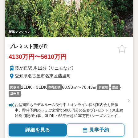
新築マンション
プレミスト藤が丘
4130万円〜5610万円
藤が丘駅 歩
12
分 （リニモ
など
）
愛知県名古屋市名東区藤里町
2LDK・3LDK
68.93㎡〜78.43㎡
-
-
間取り
専有面積
所在階
階建
-
築年月
お盆期間もモデルルーム受付中！オンライン個別案内会も開催
中。即時予約のうえご来場で5000円分の金券プレゼント！東山線
始発「藤が丘」駅。3LDK・68平米超4130万円（シーズンフェイ
ス・先着順）。100％自走式駐車場月額5000円(注1)。名東区最大
360戸・全37タイプ(注2)
詳細を見る
見学予約