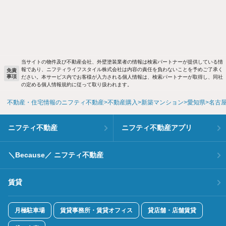
当サイトの物件及び不動産会社、外壁塗装業者の情報は検索パートナーが提供している情
報であり、ニフティライフスタイル株式会社は内容の責任を負わないことを予めご了承く
免責
事項
ださい。本サービス内でお客様が入力される個人情報は、検索パートナーが取得し、同社
の定める個人情報規約に従って取り扱われます。
不動産・住宅情報のニフティ不動産
不動産購入
新築マンション
愛知県
名古
ニフティ不動産
ニフティ不動産アプリ
＼Because／ ニフティ不動産
賃貸
月極駐車場
賃貸事務所・賃貸オフィス
貸店舗・店舗賃貸