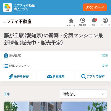
ニフティ不動産
ダウンロード
購入アプリ
お知らせ
閲覧履歴
マイページ
お気に入り
藤が丘駅（愛知県）の新築・分譲マンション最
新情報（販売中・販売予定）
藤が丘駅
変更
新築マンション
変更
条件を保存
新着通知
アプリで探す
1
件