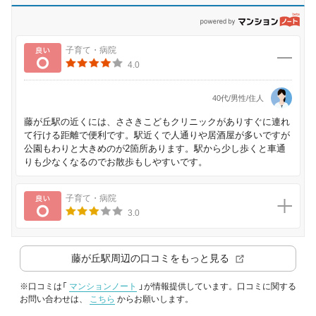
p
良い
子育て・病院
4.0
40代/男性/住人
藤が丘駅の近くには、ささきこどもクリニックがありすぐに連れ
て行ける距離で便利です。駅近くで人通りや居酒屋が多いですが
公園もわりと大きめのが2箇所あります。駅から少し歩くと車通
りも少なくなるのでお散歩もしやすいです。
良い
子育て・病院
3.0
藤が丘駅
周辺の口コミをもっと見る
※口コミは「
マンションノート
」が情報提供しています。口コミに関する
お問い合わせは、
こちら
からお願いします。