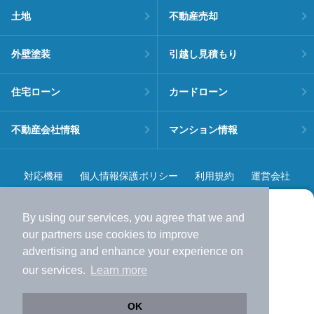
土地
不動産売却
外壁塗装
引越し見積もり
住宅ローン
カードローン
不動産会社情報
マンション情報
対応機種
個人情報保護ポリシー
利用規約
運営会社
ヘルプ・お問い合わせ
採用情報
By using our services, you agree that we and
より使いやすくなった
our
partners
use cookies to improve
アプリで物件探ししませんか？
advertising and enhance your experience on
✔️
サクサク動く地図で物件検索
our services.
Learn more
✔️
新着物件・価格変動をすぐに通知
©NIFTY Lifestyle Co., Ltd.
✔️
会員登録なし
OK