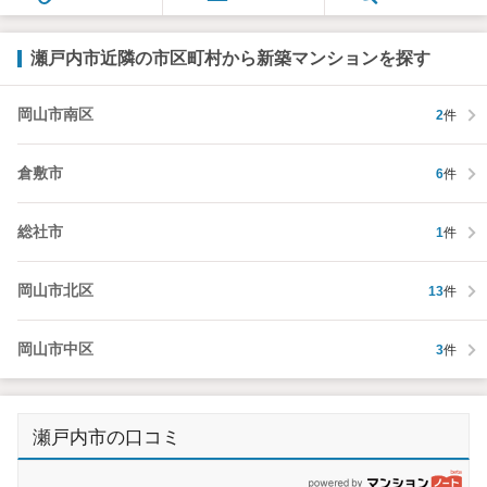
瀬戸内市近隣の市区町村から新築マンションを探す
岡山市南区
2
件
倉敷市
6
件
総社市
1
件
岡山市北区
13
件
岡山市中区
3
件
瀬戸内市の口コミ
p