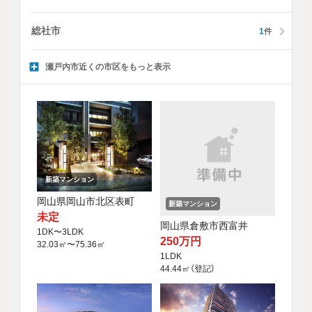
総社市
1
件
瀬戸内市近くの市区をもっと表示
新築マンション
岡山県岡山市北区表町
新築マンション
未定
岡山県倉敷市西富井
1DK〜3LDK
250万円
32.03㎡〜75.36㎡
1LDK
44.44㎡（登記）