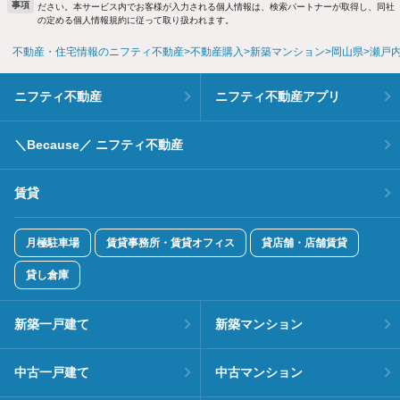
事項
ださい。本サービス内でお客様が入力される個人情報は、検索パートナーが取得し、同社
の定める個人情報規約に従って取り扱われます。
不動産・住宅情報のニフティ不動産
不動産購入
新築マンション
岡山県
瀬戸
ニフティ不動産
ニフティ不動産アプリ
＼Because／ ニフティ不動産
賃貸
月極駐車場
賃貸事務所・賃貸オフィス
貸店舗・店舗賃貸
貸し倉庫
新築一戸建て
新築マンション
中古一戸建て
中古マンション