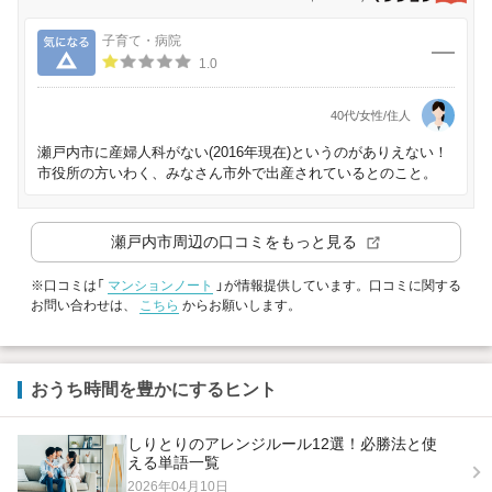
気になる
子育て・病院
1.0
40代/女性/住人
瀬戸内市に産婦人科がない(2016年現在)というのがありえない！
市役所の方いわく、みなさん市外で出産されているとのこと。
瀬戸内市
周辺の口コミをもっと見る
※口コミは「
マンションノート
」が情報提供しています。口コミに関する
お問い合わせは、
こちら
からお願いします。
おうち時間を豊かにするヒント
しりとりのアレンジルール12選！必勝法と使
える単語一覧
2026年04月10日