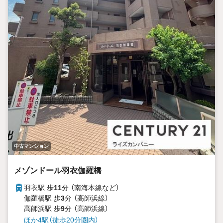
中古マンション
メゾンドール羽衣伽羅橋
羽衣駅 歩
11
分 （南海本線
など
）
伽羅橋駅 歩
3
分 （高師浜線）
高師浜駅 歩
9
分 （高師浜線）
ほか4駅（徒歩20分圏内）