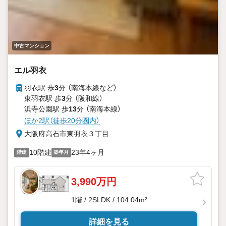
中古マンション
エル羽衣
羽衣駅 歩
3
分 （南海本線
など
）
東羽衣駅 歩
3
分 （阪和線）
浜寺公園駅 歩
13
分 （南海本線）
ほか2駅（徒歩20分圏内）
大阪府高石市東羽衣３丁目
10階建
23年4ヶ月
階建
築年月
3,990万円
1階 / 2SLDK / 104.04m²
詳細を見る