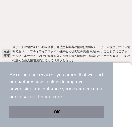
当サイトの物件及び不動産会社、外壁塗装業者の情報は検索パートナーが提供している情
報であり、ニフティライフスタイル株式会社は内容の責任を負わないことを予めご了承く
免責
事項
ださい。本サービス内でお客様が入力される個人情報は、検索パートナーが取得し、同社
の定める個人情報規約に従って取り扱われます。
不動産・住宅情報のニフティ不動産
不動産購入
中古マンション
大阪府
高石
By using our services, you agree that we and
より使いやすくなった
our
partners
use cookies to improve
アプリで物件探ししませんか？
ニフティ不動産
ニフティ不動産アプリ
advertising and enhance your experience on
✔️
サクサク動く地図で物件検索
our services.
Learn more
✔️
新着物件・価格変動をすぐに通知
＼Because／ ニフティ不動産
✔️
会員登録なし
OK
賃貸
Web版をこのまま使う
購入アプリを開く
路線・駅を変更
詳細条件を変更