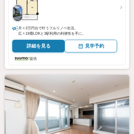
月々3万円台で叶うフルリノベ生活。
広々18畳LDKと3駅利用の利便性を手に。
詳細を見る
見学予約
提供