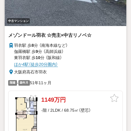
中古マンション
メゾンドール羽衣 ☆売主×中古リノベ☆
羽衣駅 歩
8
分 （南海本線
など
）
伽羅橋駅 歩
9
分 （高師浜線）
東羽衣駅 歩
10
分 （阪和線）
ほか4駅（徒歩20分圏内）
大阪府高石市羽衣
-
51年11ヶ月
階建
築年月
1149万円
-階 / 2LDK / 68.75㎡（壁芯）