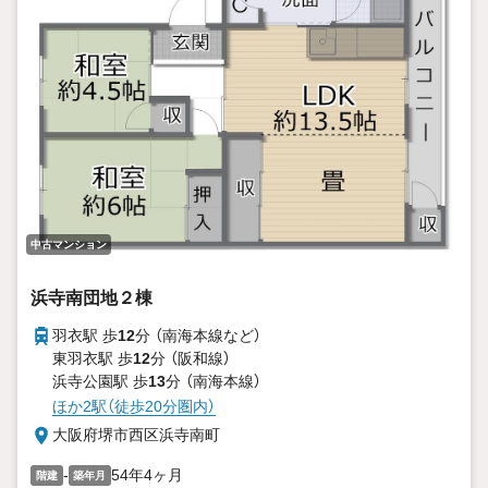
中古マンション
浜寺南団地２棟
羽衣駅 歩
12
分 （南海本線
など
）
東羽衣駅 歩
12
分 （阪和線）
浜寺公園駅 歩
13
分 （南海本線）
ほか2駅（徒歩20分圏内）
大阪府堺市西区浜寺南町
-
54年4ヶ月
階建
築年月