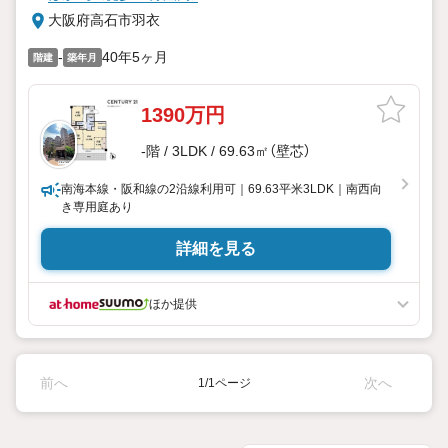
大阪府高石市羽衣
-
40年5ヶ月
階建
築年月
1390万円
-階 / 3LDK / 69.63㎡（壁芯）
南海本線・阪和線の2沿線利用可｜69.63平米3LDK｜南西向
き専用庭あり
詳細を見る
ほか提供
前へ
次へ
1/1ページ