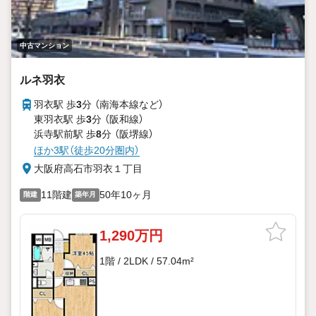
中古マンション
ルネ羽衣
羽衣駅 歩
3
分 （南海本線
など
）
東羽衣駅 歩
3
分 （阪和線）
浜寺駅前駅 歩
8
分 （阪堺線）
ほか3駅（徒歩20分圏内）
大阪府高石市羽衣１丁目
11階建
50年10ヶ月
階建
築年月
1,290万円
1階 / 2LDK / 57.04m²