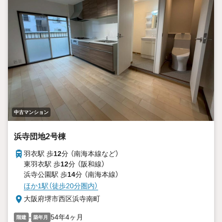
中古マンション
浜寺団地2号棟
羽衣駅 歩
12
分 （南海本線
など
）
東羽衣駅 歩
12
分 （阪和線）
浜寺公園駅 歩
14
分 （南海本線）
ほか1駅（徒歩20分圏内）
大阪府堺市西区浜寺南町
-
54年4ヶ月
階建
築年月