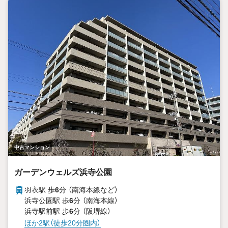
中古マンション
ガーデンウェルズ浜寺公園
羽衣駅 歩
6
分 （南海本線
など
）
浜寺公園駅 歩
6
分 （南海本線）
浜寺駅前駅 歩
6
分 （阪堺線）
ほか2駅（徒歩20分圏内）