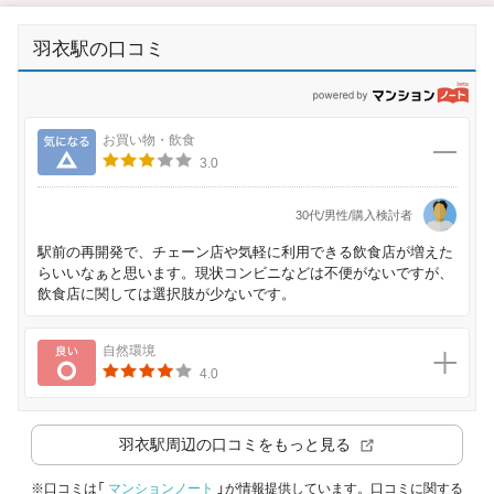
羽衣駅の口コミ
p
気になる
お買い物・飲食
3.0
30代/男性/購入検討者
駅前の再開発で、チェーン店や気軽に利用できる飲食店が増えた
らいいなぁと思います。現状コンビニなどは不便がないですが、
飲食店に関しては選択肢が少ないです。
良い
自然環境
4.0
羽衣駅
周辺の口コミをもっと見る
※口コミは「
マンションノート
」が情報提供しています。口コミに関する