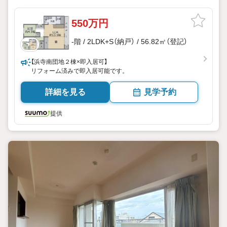
550万円
-階 / 2LDK+S（納戸） / 56.82㎡（登記）
【浜寺南団地２棟×即入居可】
リフォーム済みで即入居可能です。
詳細を見る
見学予約
提供