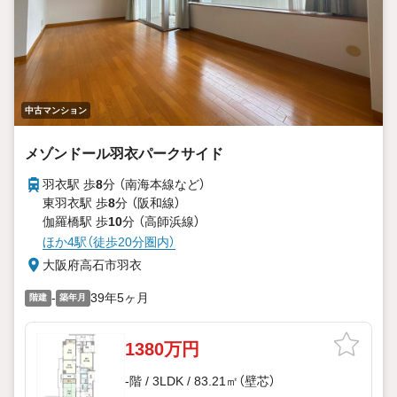
中古マンション
メゾンドール羽衣パークサイド
羽衣駅 歩
8
分 （南海本線
など
）
東羽衣駅 歩
8
分 （阪和線）
伽羅橋駅 歩
10
分 （高師浜線）
ほか4駅（徒歩20分圏内）
大阪府高石市羽衣
-
39年5ヶ月
階建
築年月
1380万円
-階 / 3LDK / 83.21㎡（壁芯）