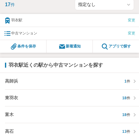
17
件
羽衣駅
変更
中古マンション
変更
条件を保存
新着通知
アプリで探す
羽衣駅近くの駅から中古マンションを探す
高師浜
1
件
東羽衣
18
件
富木
18
件
高石
13
件