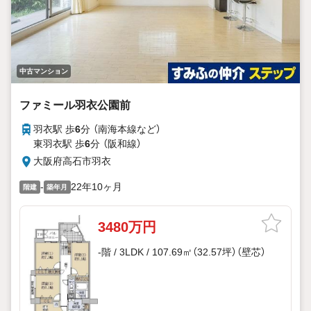
中古マンション
ファミール羽衣公園前
羽衣駅 歩
6
分 （南海本線
など
）
東羽衣駅 歩
6
分 （阪和線）
大阪府高石市羽衣
-
22年10ヶ月
階建
築年月
3480万円
-階 / 3LDK / 107.69㎡（32.57坪）（壁芯）