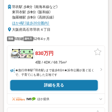
羽衣駅 歩
8
分 （南海本線
など
）
東羽衣駅 歩
9
分 （阪和線）
伽羅橋駅 歩
9
分 （高師浜線）
ほか4駅（徒歩20分圏内）
大阪府高石市羽衣４丁目
5階建
52年4ヶ月
階建
築年月
830万円
4階 / 4DK / 68.75m²
★急行停車駅「羽衣駅」まで徒歩8分n★浜寺公園が直ぐ近く
で、子育てにも適した立地です
詳細を見る
ほか提供