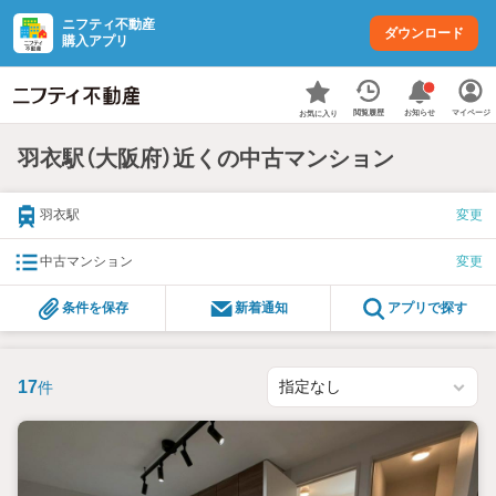
ニフティ不動産
ダウンロード
購入アプリ
お知らせ
閲覧履歴
マイページ
お気に入り
羽衣駅（大阪府）近くの中古マンション
羽衣駅
変更
中古マンション
変更
条件を保存
新着通知
アプリで探す
17
件