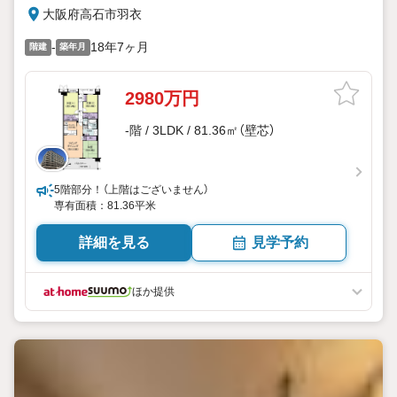
大阪府高石市羽衣
-
18年7ヶ月
階建
築年月
2980万円
-階 / 3LDK / 81.36㎡（壁芯）
5階部分！（上階はございません）
専有面積：81.36平米
詳細を見る
見学予約
ほか提供