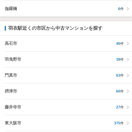
伽羅橋
6
件
羽衣駅近くの市区から中古マンションを探す
高石市
46
件
羽曳野市
39
件
門真市
63
件
摂津市
60
件
藤井寺市
27
件
東大阪市
375
件