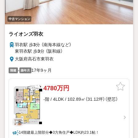
中古マンション
ライオンズ羽衣
羽衣駅 歩
3
分 （南海本線
など
）
東羽衣駅 歩
3
分 （阪和線）
大阪府高石市東羽衣
-
17年9ヶ月
階建
築年月
4780万円
-階 / 4LDK / 102.89㎡（31.12坪）（壁芯）
14階建最上階部分◆3方角住戸◆LDK約23.1帖！