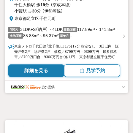
千住大橋駅 歩
19
分 （京成本線）
小菅駅 歩
30
分 （伊勢崎線）
東京都足立区千住元町
3LDK+S（納戸）・4LDK
117.89m²～141.8m²
間取り
建物面積
85.83m²～95.37m²
-
土地面積
築年月
東京メトロ千代田線「北千住」歩17分17分 指定なし 3日以内 販
売戸数2戸 総戸数2戸 価格／8799万円・9399万円 最多価格
帯／8700万円台・9300万円台（各1戸） 東京都足立区千住元町
3LDK+S（納戸）・4LDK 117.89平米・141.8平米（35.66坪・
42.89坪） 向き／▼未選択 by SUUMO
詳細を見る
見学予約
ほか提供