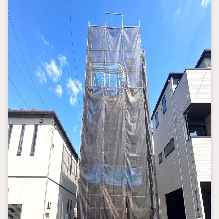
●3つの安心サポート●
1.営業車にて安全にご案内。お住まい探しに集中して頂けます。
2.FPソフトを使用しマイホーム購入の資金計画・購入から老後ま
での人生設計を実施することで暮らしに安心を提案します。
3.どんなに信用のある建築会社でもご自分の目で確認することは
重要ですよね。弊社は特殊機材を使用してインスペクションを実
施します。