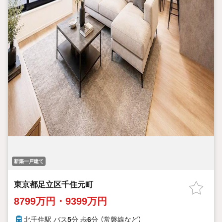
新築一戸建て
東京都足立区千住元町
8799万円・9399万円
北千住駅 バス
5
分 歩
6
分 （常磐線
など
）