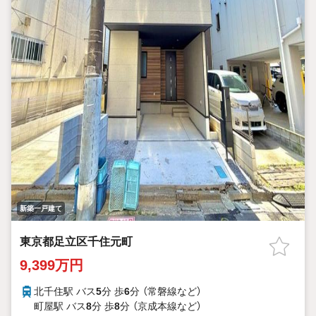
新築一戸建て
東京都足立区千住元町
9,399万円
北千住駅 バス
5
分 歩
6
分 （常磐線
など
）
町屋駅 バス
8
分 歩
8
分 （京成本線
など
）