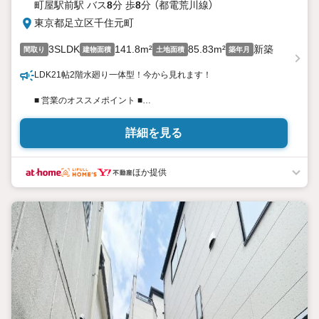
町屋駅前駅 バス
8
分 歩
8
分 （都電荒川線）
東京都足立区千住元町
3SLDK
141.8m²
85.83m²
新築
間取り
建物面積
土地面積
築年月
LDK21帖2階水廻り一体型！今から見れます！
■ 営業のオススメポイント ■
・5路線利用可能な「北千住」駅徒歩17分の立地
・足立区立千寿双葉小学校8分、足立区千寿青葉中学校まで徒歩
詳細を見る
10分の為、安心して通わせることができます。
・2階水廻り一体型の為、家事同線集約物件となっております
・LDK20帖以上の広々リビング
ほか提供
・建物面積140m2以上
・パントリー付き
・大容量のウォークインクローゼット
平日、夜間問わずお気軽にお問い合わせ下さい。
周辺環境やその他の物件情報も含めてご提案させて頂きますので
是非一度ご相談下さいませ。