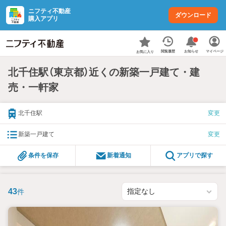
ニフティ不動産
ダウンロード
購入アプリ
お知らせ
閲覧履歴
マイページ
お気に入り
北千住駅（東京都）近くの新築一戸建て・建
売・一軒家
北千住駅
変更
新築一戸建て
変更
条件を保存
新着通知
アプリで探す
43
件