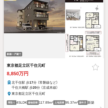
新築一戸建て
東京都足立区千住元町
8,850万円
北千住駅 歩
17
分 （常磐線
など
）
千住大橋駅 歩
20
分 （京成本線）
東京都足立区千住元町
4SLDK
117.89m²
95.37m²
新築
間取り
建物面積
土地面積
築年月