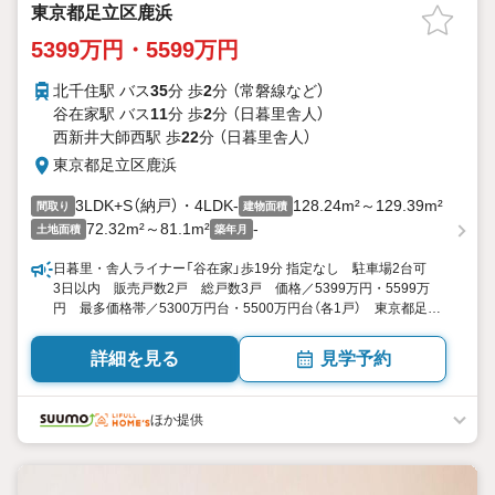
東京都足立区鹿浜
5399万円・5599万円
北千住駅 バス
35
分 歩
2
分 （常磐線
など
）
谷在家駅 バス
11
分 歩
2
分 （日暮里舎人）
西新井大師西駅 歩
22
分 （日暮里舎人）
東京都足立区鹿浜
3LDK+S（納戸）・4LDK-
128.24m²～129.39m²
間取り
建物面積
72.32m²～81.1m²
-
土地面積
築年月
日暮里・舎人ライナー「谷在家」歩19分 指定なし 駐車場2台可
3日以内 販売戸数2戸 総戸数3戸 価格／5399万円・5599万
円 最多価格帯／5300万円台・5500万円台（各1戸） 東京都足立
区鹿浜５ 3LDK+S（納戸）・4LDK- 128.24平米・129.39平米
（38.79坪・39.14坪） 向き／▼未選択 by SUUMO
詳細を見る
見学予約
ほか提供