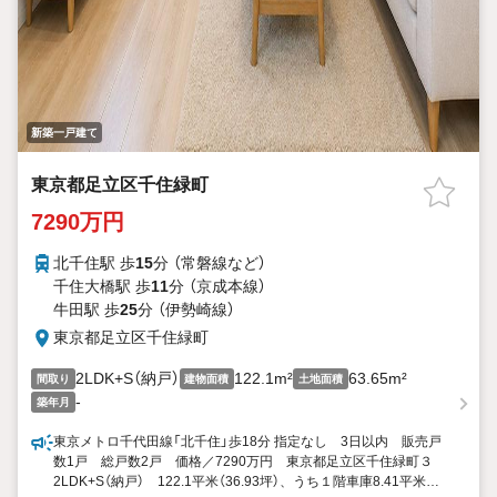
新築一戸建て
東京都足立区千住緑町
7290万円
北千住駅 歩
15
分 （常磐線
など
）
千住大橋駅 歩
11
分 （京成本線）
牛田駅 歩
25
分 （伊勢崎線）
東京都足立区千住緑町
2LDK+S（納戸）
122.1m²
63.65m²
間取り
建物面積
土地面積
-
築年月
東京メトロ千代田線「北千住」歩18分 指定なし 3日以内 販売戸
数1戸 総戸数2戸 価格／7290万円 東京都足立区千住緑町３
2LDK+S（納戸） 122.1平米（36.93坪）、うち１階車庫8.41平米