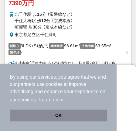
7390万円
北千住駅 歩
15
分 （常磐線
など
）
千住大橋駅 歩
12
分 （京成本線）
町屋駅 歩
36
分 （京成本線
など
）
東京都足立区千住緑町
3LDK+S（納戸）
98.61m²
63.65m²
間取り
建物面積
土地面積
-
築年月
京成本線「千住大橋」歩12分 指定なし 駐車場2台可 3日以内
販売戸数1戸 総戸数2戸 価格／7390万円 東京都足立区千住緑
町３ 3LDK+S（納戸） 98.61平米 向き／▼未選択 by SUUMO
By using our services, you agree that we and
より使いやすくなった
our
partners
use cookies to improve
アプリで物件探ししませんか？
詳細を見る
見学予約
advertising and enhance your experience on
✔️
サクサク動く地図で物件検索
our services.
Learn more
✔️
新着物件・価格変動をすぐに通知
ほか提供
✔️
会員登録なし
OK
Web版をこのまま使う
購入アプリを開く
路線・駅を変更
詳細条件を変更