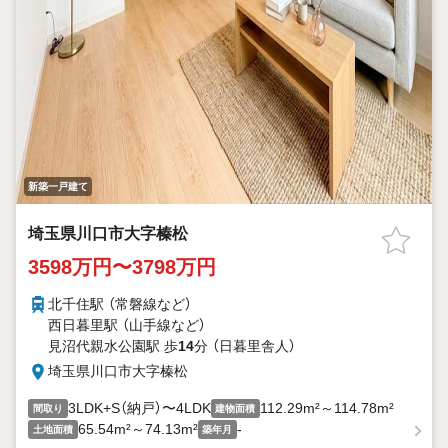
新築一戸建て
埼玉県川口市大字榛松
3598万円〜3798万円
北千住駅 （常磐線
など
）
西日暮里駅 （山手線
など
）
見沼代親水公園駅 歩
14
分 （日暮里舎人）
埼玉県川口市大字榛松
3LDK+S（納戸）〜4LDK
112.29m²～114.78m²
間取り
建物面積
65.54m²～74.13m²
-
土地面積
築年月