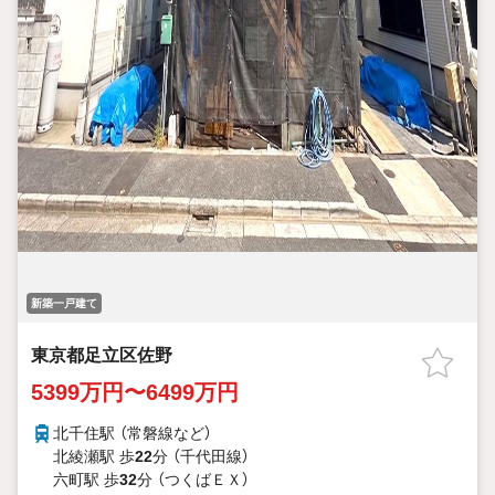
新築一戸建て
東京都足立区佐野
5399万円〜6499万円
北千住駅 （常磐線
など
）
北綾瀬駅 歩
22
分 （千代田線）
六町駅 歩
32
分 （つくばＥＸ）