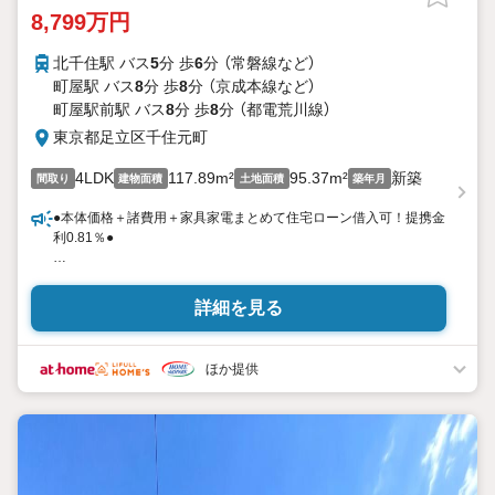
8,799万円
北千住駅 バス
5
分 歩
6
分 （常磐線
など
）
町屋駅 バス
8
分 歩
8
分 （京成本線
など
）
町屋駅前駅 バス
8
分 歩
8
分 （都電荒川線）
東京都足立区千住元町
4LDK
117.89m²
95.37m²
新築
間取り
建物面積
土地面積
築年月
●本体価格＋諸費用＋家具家電まとめて住宅ローン借入可！提携金
利0.81％●
●銀行取扱い数30行以上最適な住宅ローンをご提案します●
以下の条件でも審査を通した実績が多数ございます！
詳細を見る
（1）勤続年数1ヶ月（2）自己資金0円
（3）産休/育休/契約社員/派遣社員/アルバイト/パート/独身/自営業/経
営者
ほか提供
（4）延滞、滞納、個信アウト対応可
（5）収入合算や親子ローン
（6）金融機関の借入まとめ等、家具、家電、引越し費用等おまとめ
ローン
（7）永住権無、持病あり、持ち家残債有でも相談可能