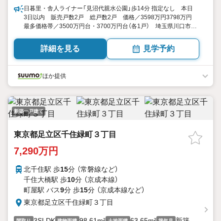
日暮里・舎人ライナー「見沼代親水公園」歩14分 指定なし 本日
3日以内 販売戸数2戸 総戸数2戸 価格／3598万円3798万円
最多価格帯／3500万円台・3700万円台（各1戸） 埼玉県川口市大
字榛松 3LDK+S（納戸）4LDK 112.29平米・114.78平米（33.96
坪・34.72坪）（実測） 向き／▼未選択 by SUUMO
詳細を見る
見学予約
ほか提供
新築一戸建て
東京都足立区千住緑町３丁目
7,290万円
北千住駅 歩
15
分 （常磐線
など
）
千住大橋駅 歩
10
分 （京成本線）
町屋駅 バス
9
分 歩
15
分 （京成本線
など
）
東京都足立区千住緑町３丁目
3SLDK
98.61m²
63.65m²
新築
間取り
建物面積
土地面積
築年月