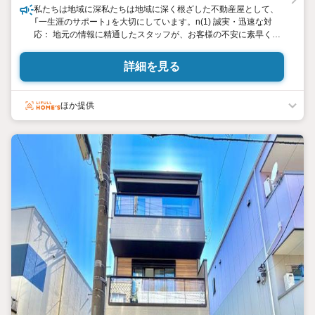
私たちは地域に深私たちは地域に深く根ざした不動産屋として、
「一生涯のサポート」を大切にしています。n(1) 誠実・迅速な対
応： 地元の情報に精通したスタッフが、お客様の不安に素早くお
応えします。n(2)将来のメンテナンス： 住み始めてからの小さな
お困りごとや修繕も、お気軽にご相談ください。n(3)リフォー
詳細を見る
ム： ライフスタイルの変化に合わせた空間づくりを、プロの視点
でご提案します。n(4)相続・資産管理： 大切な資産を次世代へつ
なぐため、法務・税務の観点からも親身にアドバイスいたしま
ほか提供
す。n「グッドホーム」は、売却や購入がゴールではなく、そこか
ら始まるお客様の人生をずっと支え続ける存在でありたいと願っ
ています。