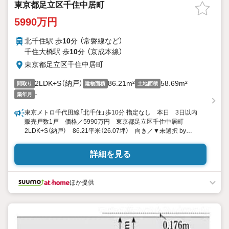
東京都足立区千住中居町
5990万円
北千住駅 歩
10
分 （常磐線
など
）
千住大橋駅 歩
10
分 （京成本線）
東京都足立区千住中居町
2LDK+S（納戸）
86.21m²
58.69m²
間取り
建物面積
土地面積
-
築年月
東京メトロ千代田線「北千住」歩10分 指定なし 本日 3日以内
販売戸数1戸 価格／5990万円 東京都足立区千住中居町
2LDK+S（納戸） 86.21平米（26.07坪） 向き／▼未選択 by
SUUMO
詳細を見る
ほか提供