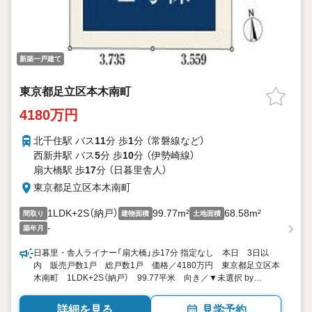
新築一戸建て
東京都足立区本木南町
4180万円
北千住駅 バス
11
分 歩
1
分 （常磐線
など
）
西新井駅 バス
5
分 歩
10
分 （伊勢崎線）
扇大橋駅 歩
17
分 （日暮里舎人）
東京都足立区本木南町
1LDK+2S（納戸）
99.77m²
68.58m²
間取り
建物面積
土地面積
-
築年月
日暮里・舎人ライナー「扇大橋」歩17分 指定なし 本日 3日以
内 販売戸数1戸 総戸数1戸 価格／4180万円 東京都足立区本
木南町 1LDK+2S（納戸） 99.77平米 向き／▼未選択 by
SUUMO
詳細を見る
見学予約