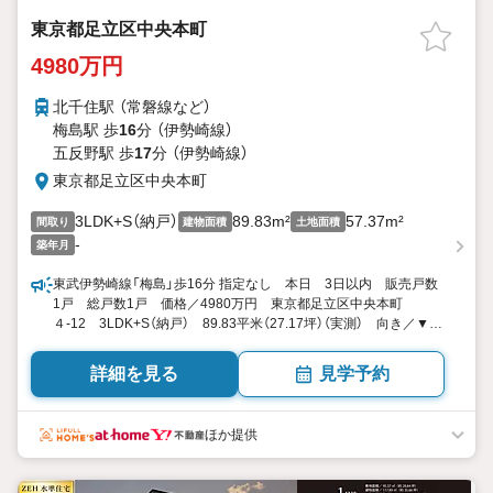
東京都足立区中央本町
4980万円
北千住駅 （常磐線
など
）
梅島駅 歩
16
分 （伊勢崎線）
五反野駅 歩
17
分 （伊勢崎線）
東京都足立区中央本町
3LDK+S（納戸）
89.83m²
57.37m²
間取り
建物面積
土地面積
-
築年月
東武伊勢崎線「梅島」歩16分 指定なし 本日 3日以内 販売戸数
1戸 総戸数1戸 価格／4980万円 東京都足立区中央本町
４-12 3LDK+S（納戸） 89.83平米（27.17坪）（実測） 向き／▼未
選択 by SUUMO
詳細を見る
見学予約
ほか提供