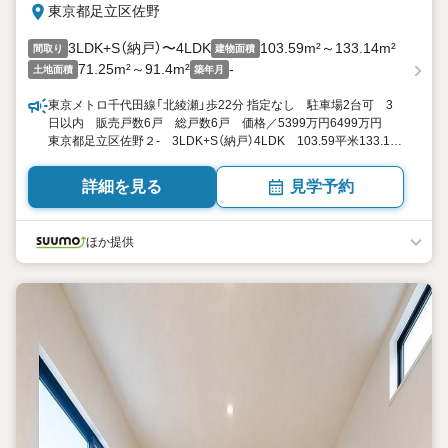
東京都足立区佐野
3LDK+S（納戸）〜4LDK
103.59m²～133.14m²
間取り
建物面積
71.25m²～91.4m²
-
土地面積
築年月
東京メトロ千代田線「北綾瀬」歩22分 指定なし 駐車場2台可 3
日以内 販売戸数6戸 総戸数6戸 価格／5399万円6499万円
東京都足立区佐野２- 3LDK+S（納戸）4LDK 103.59平米133.14
平米 向き／▼未選択 by SUUMO
詳細を見る
見学予約
ほか提供