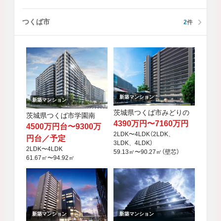
つくば市
2
件
新築マンション
新築マンション
茨城県つくば市みどりの
茨城県つくば市学園南
4390万円〜7160万円
4500万円台〜9300万
2LDK〜4LDK（2LDK、
円台／予定
3LDK、4LDK）
2LDK〜4LDK
59.13㎡〜90.27㎡（壁芯）
61.67㎡〜94.92㎡
新築マンション
新築マンション