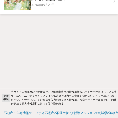
2026年06月29日
当サイトの物件及び不動産会社、外壁塗装業者の情報は検索パートナーが提供している情
報であり、ニフティライフスタイル株式会社は内容の責任を負わないことを予めご了承く
免責
事項
ださい。本サービス内でお客様が入力される個人情報は、検索パートナーが取得し、同社
の定める個人情報規約に従って取り扱われます。
不動産・住宅情報のニフティ不動産
不動産購入
新築マンション
茨城県
神栖