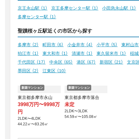
京王永山駅
（1）
京王多摩センター駅
（1）
小田急永山駅
（1）
多摩センター駅
（1）
聖蹟桜ヶ丘駅近くの市区から探す
多摩市
（2）
町田市
（6）
小金井市
（4）
小平市
（5）
東村山
狛江市
（1）
東大和市
（1）
清瀬市
（1）
東久留米市
（1）
稲
千代田区
（17）
中央区
（65）
港区
（67）
新宿区
（21）
文京
墨田区
（2）
江東区
（10）
新築マンション
新築マンション
東京都多摩市永山
東京都多摩市落合
3998万円〜9998万
未定
2LDK〜3LDK
円
54.59㎡〜105.08㎡
2LDK〜4LDK
44.22㎡〜83.26㎡