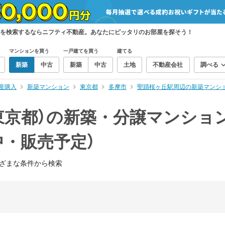
ンを検索するならニフティ不動産。あなたにピッタリのお部屋を探そう！
マンションを買う
一戸建てを買う
建てる
新築
中古
新築
中古
土地
不動産会社
調べる
産購入
新築マンション
東京都
多摩市
聖蹟桜ヶ丘駅周辺の新築マンシ
東京都）の新築・分譲マンショ
中・販売予定）
ざまな条件から検索