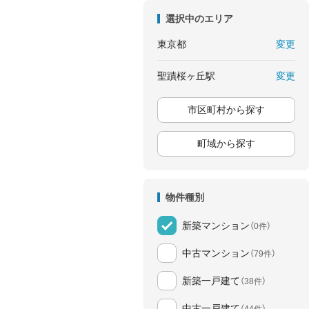
選択中のエリア
変更
東京都
変更
聖蹟桜ヶ丘駅
市区町村から探す
町域から探す
物件種別
新築マンション
（0件）
中古マンション
（79件）
新築一戸建て
（38件）
中古一戸建て
（44件）