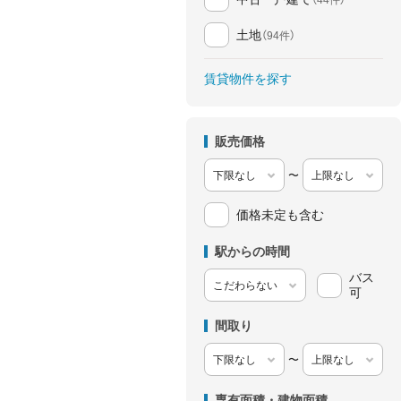
土地
（94件）
賃貸物件を探す
販売価格
〜
価格未定も含む
駅からの時間
バス
可
間取り
〜
専有面積・建物面積