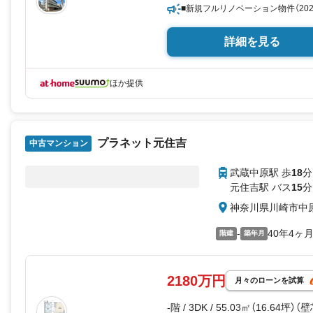
■新規フルリノベーション物件（20
詳細を見る
ほか提供
プラネット元住吉
中古マンション
武蔵中原駅 歩
18
分
元住吉駅 バス
15
分
神奈川県川崎市中
-
40年4ヶ
階建
築年月
2180万円
月々のローンを試算
-階 / 3DK / 55.03㎡（16.64坪）（