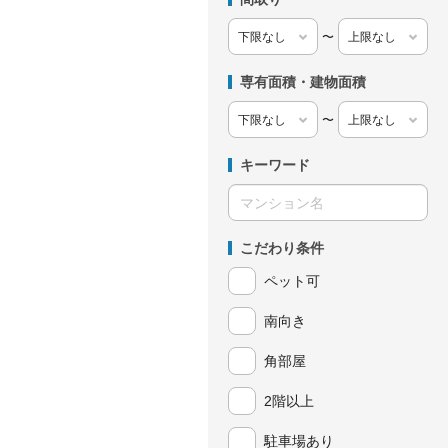
〜
専有面積・建物面積
〜
キーワード
こだわり条件
ペット可
南向き
角部屋
2階以上
駐車場あり