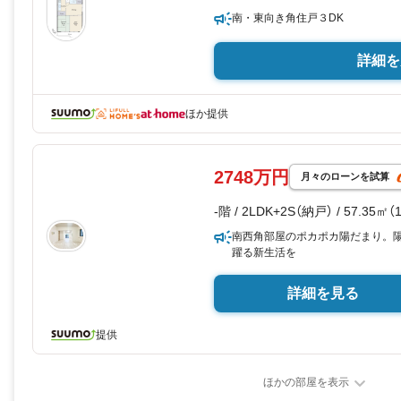
南・東向き角住戸３DK
詳細を
ほか提供
2748万円
月々のローンを試算
-階 / 2LDK+2S（納戸） / 57.35㎡
南西角部屋のポカポカ陽だまり。
躍る新生活を
詳細を見る
提供
ほかの部屋を表示