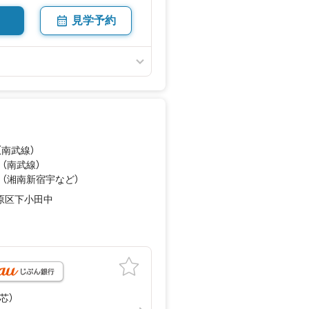
見学予約
（南武線）
 （南武線）
 （湘南新宿宇
など
）
原区下小田中
壁芯）