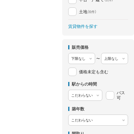
土地
（6件）
賃貸物件を探す
販売価格
〜
価格未定も含む
駅からの時間
バス
可
築年数
間取り