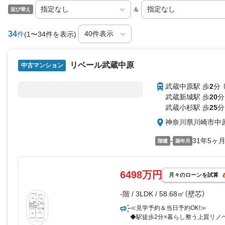
＆
並び替え
34
件
(1〜34件を表示)
リベール武蔵中原
中古マンション
武蔵中原駅 歩
2
分 
武蔵新城駅 歩
20
分
武蔵小杉駅 歩
25
分
神奈川県川崎市中
-
31年5ヶ
階建
築年月
6498万円
月々のローンを試算
-階 / 3LDK / 58.68㎡（壁芯）
≪見学予約＆当日予約OK!≫
◆駅徒歩2分×暮らし整う上質リノ