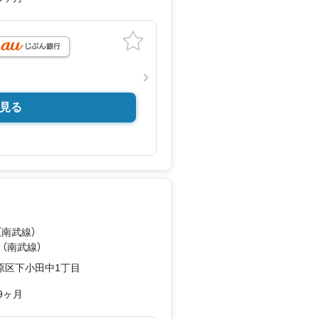
見る
（南武線）
 （南武線）
原区下小田中1丁目
9ヶ月