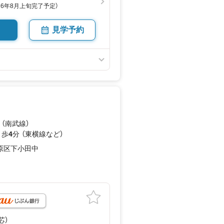
26年8月上旬完了予定）
見学予約
 （南武線）
 歩
4
分 （東横線
など
）
原区下小田中
月
壁芯）