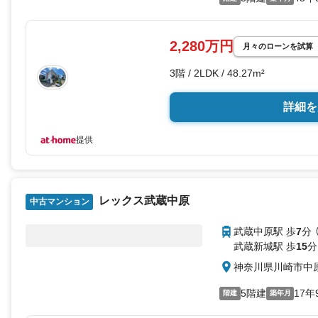
2,280万円
月々のローンを試算
3階 / 2LDK / 48.27m²
詳細を
提供
レックス武蔵中原
中古マンション
武蔵中原駅 歩
7
分 
武蔵新城駅 歩
15
分
神奈川県川崎市中
5階建
17年
階建
築年月