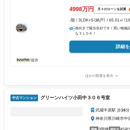
4998万円
月々のローンを試算
-階 / 3LDK+S（納戸） / 65.01㎡（
南向きで陽当良好です！買い物施
な３ＬＤＫ！
詳細を
提供
ほかの部屋を表示
グリーンハイツ小田中３０６号室
中古マンション
武蔵中原駅 歩
16
分
神奈川県川崎市中
3階建
45年
階建
築年月