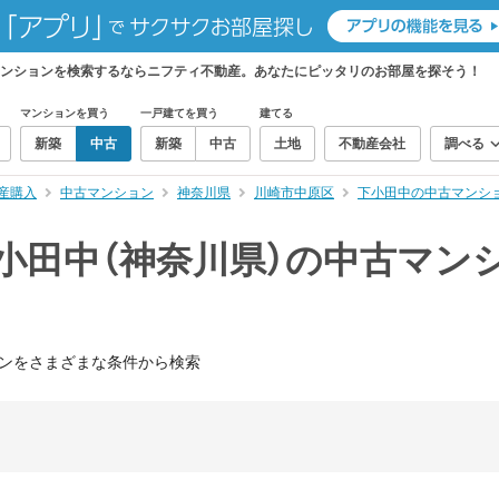
マンションを検索するならニフティ不動産。あなたにピッタリのお部屋を探そう！
マンションを買う
一戸建てを買う
建てる
新築
中古
新築
中古
土地
不動産会社
調べる
産購入
中古マンション
神奈川県
川崎市中原区
下小田中の中古マンシ
小田中（神奈川県）の中古マン
ンをさまざまな条件から検索