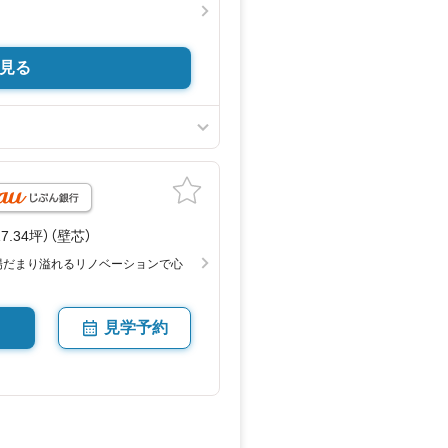
見る
（17.34坪）（壁芯）
陽だまり溢れるリノベーションで心
見学予約