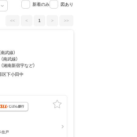
新着のみ
図あり
<<
<
1
>
>>
（南武線）
 （南武線）
 （湘南新宿宇
など
）
原区下小田中
月
ベ住戸