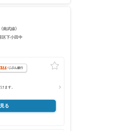
 （南武線）
原区下小田中
月
だけます。
見る