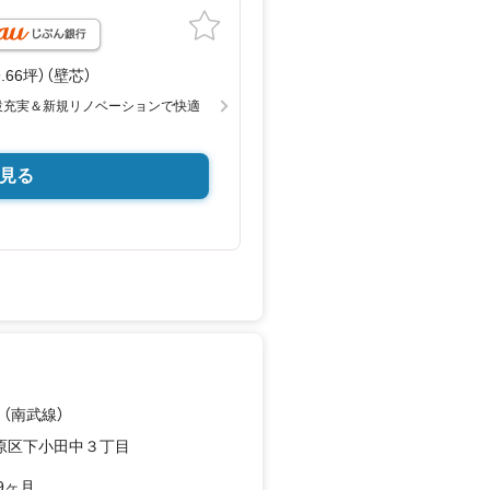
19.66坪）（壁芯）
設充実＆新規リノベーションで快適
見る
 （南武線）
原区下小田中３丁目
9ヶ月