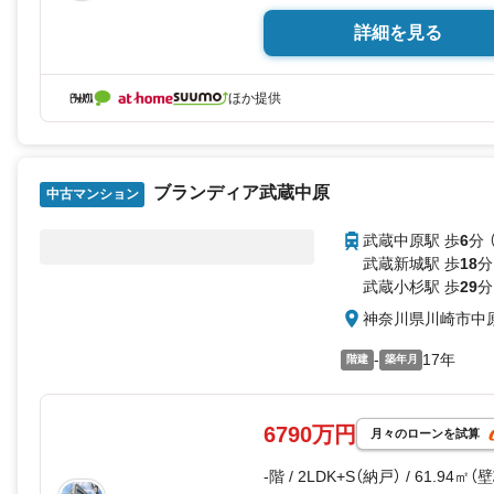
詳細を見る
ほか提供
ブランディア武蔵中原
中古マンション
武蔵中原駅 歩
6
分 
武蔵新城駅 歩
18
分
武蔵小杉駅 歩
29
分
神奈川県川崎市中
-
17年
階建
築年月
6790万円
月々のローンを試算
-階 / 2LDK+S（納戸） / 61.94㎡（