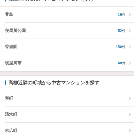
萱島
16
件
寝屋川公園
52
件
香里園
156
件
寝屋川市
48
件
高柳近隣の町域から中古マンションを探す
寿町
清水町
末広町