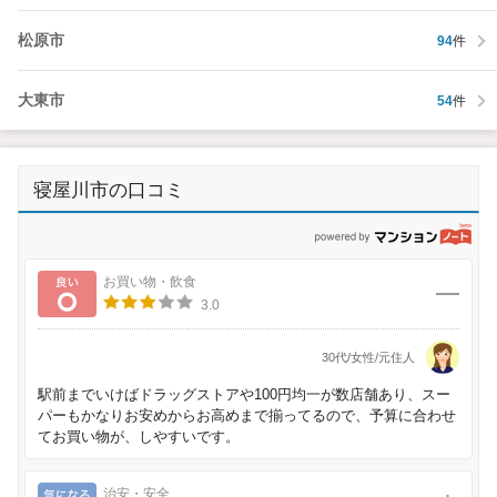
松原市
94
件
大東市
54
件
寝屋川市の口コミ
p
良い
お買い物・飲食
3.0
30代/女性/元住人
駅前までいけばドラッグストアや100円均一が数店舗あり、スー
パーもかなりお安めからお高めまで揃ってるので、予算に合わせ
てお買い物が、しやすいです。
気になる
治安・安全