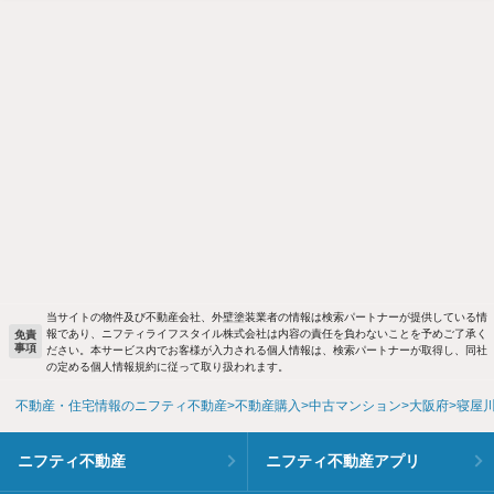
当サイトの物件及び不動産会社、外壁塗装業者の情報は検索パートナーが提供している情
報であり、ニフティライフスタイル株式会社は内容の責任を負わないことを予めご了承く
免責
事項
ださい。本サービス内でお客様が入力される個人情報は、検索パートナーが取得し、同社
の定める個人情報規約に従って取り扱われます。
不動産・住宅情報のニフティ不動産
不動産購入
中古マンション
大阪府
寝屋
ニフティ不動産
ニフティ不動産アプリ