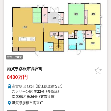
中古一戸建て
滋賀県彦根市高宮町
8480万円
高宮駅 歩
12
分 （近江鉄道線
など
）
スクリーン駅 歩
22
分 （多賀線）
南彦根駅 歩
26
分 （東海道線）
滋賀県彦根市高宮町