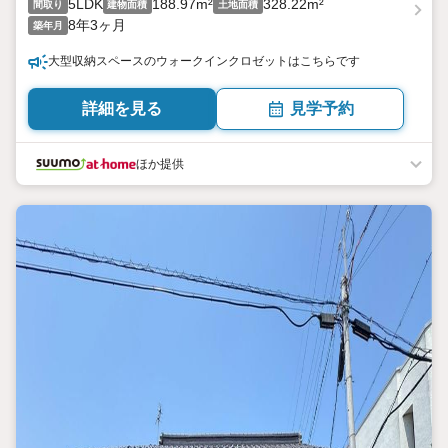
5LDK
188.97m²
328.22m²
間取り
建物面積
土地面積
8年3ヶ月
築年月
大型収納スペースのウォークインクロゼットはこちらです
詳細を見る
見学予約
ほか提供