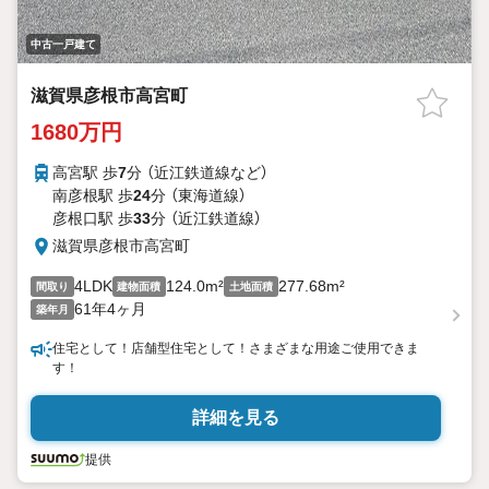
中古一戸建て
滋賀県彦根市高宮町
1680万円
高宮駅 歩
7
分 （近江鉄道線
など
）
南彦根駅 歩
24
分 （東海道線）
彦根口駅 歩
33
分 （近江鉄道線）
滋賀県彦根市高宮町
4LDK
124.0m²
277.68m²
間取り
建物面積
土地面積
61年4ヶ月
築年月
住宅として！店舗型住宅として！さまざまな用途ご使用できま
す！
詳細を見る
提供