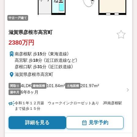
中古一戸建て
滋賀県彦根市高宮町
2380万円
南彦根駅 歩
15
分 （東海道線）
高宮駅 歩
18
分 （近江鉄道線
など
）
彦根口駅 歩
31
分 （近江鉄道線）
滋賀県彦根市高宮町
4LDK
101.84m²
201.97m²
間取り
建物面積
土地面積
6年8ヶ月
築年月
令和１年１２月築 ウォークインクローゼットあり JR南彦根駅
まで徒歩１５分
詳細を見る
見学予約