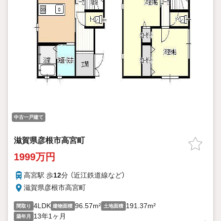
中古一戸建て
滋賀県彦根市高宮町
1999万円
高宮駅 歩
12
分 （近江鉄道線
など
）
滋賀県彦根市高宮町
4LDK
96.57m²
191.37m²
間取り
建物面積
土地面積
13年1ヶ月
築年月