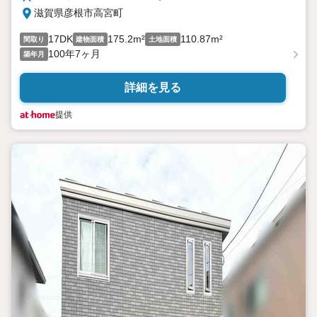
滋賀県彦根市高宮町
17DK
175.2m²
110.87m²
間取り
建物面積
土地面積
100年7ヶ月
築年月
詳細を見る
提供