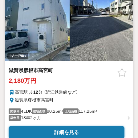
中古一戸建て
滋賀県彦根市高宮町
2,180万円
高宮駅 歩
12
分 （近江鉄道線
など
）
滋賀県彦根市高宮町
4LDK
90.25m²
117.25m²
間取り
建物面積
土地面積
13年2ヶ月
築年月
詳細を見る