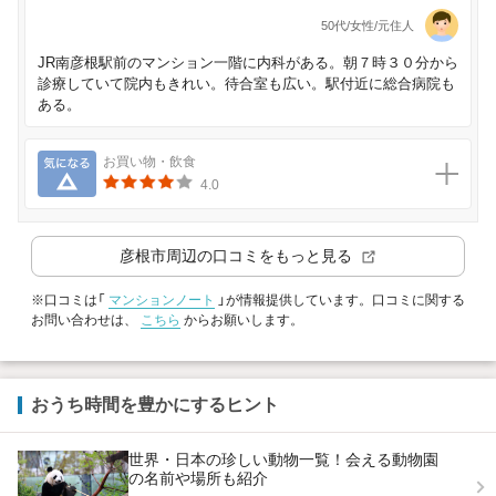
50代/女性/元住人
JR南彦根駅前のマンション一階に内科がある。朝７時３０分から
診療していて院内もきれい。待合室も広い。駅付近に総合病院も
ある。
気になる
お買い物・飲食
4.0
彦根市
周辺の口コミをもっと見る
※口コミは「
マンションノート
」が情報提供しています。口コミに関する
お問い合わせは、
こちら
からお願いします。
おうち時間を豊かにするヒント
世界・日本の珍しい動物一覧！会える動物園
の名前や場所も紹介