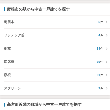
彦根市の駅から中古一戸建てを探す
鳥居本
6
件
フジテック前
4
件
稲枝
34
件
南彦根
79
件
彦根
61
件
スクリーン
3
件
高宮町近隣の町域から中古一戸建てを探す