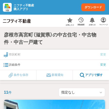
ニフティ不動産
ダウンロード
購入アプリ
お知らせ
閲覧履歴
マイページ
お気に入り
彦根市高宮町（滋賀県）の中古住宅・中古物
件・中古一戸建て
市区町村
変更
詳細条件
変更
条件を保存
新着通知
アプリで探す
11
件