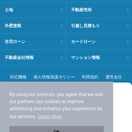
土地
不動産売却
外壁塗装
引越し見積もり
住宅ローン
カードローン
不動産会社情報
マンション情報
対応機種
個人情報保護ポリシー
利用規約
運営会社
ヘルプ・お問い合わせ
採用情報
By using our services, you agree that we and
より使いやすくなった
our
partners
use cookies to improve
アプリで物件探ししませんか？
advertising and enhance your experience on
✔️
サクサク動く地図で物件検索
our services.
Learn more
✔️
新着物件・価格変動をすぐに通知
©NIFTY Lifestyle Co., Ltd.
✔️
会員登録なし
OK