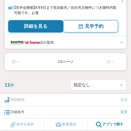
【見学会開催】8月9日まで現況販売／自社売主物件につき随時内覧
可能です。お電
詳細を見る
見学予約
ほか提供
前へ
次へ
1/1ページ
11
件
市区町村
変更
詳細条件
変更
条件を保存
新着通知
アプリで探す