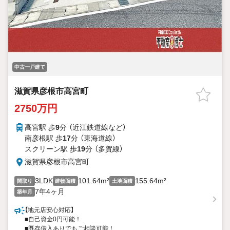
中古一戸建て
滋賀県彦根市高宮町
2750万円
高宮駅 歩
9
分 （近江鉄道線
など
）
南彦根駅 歩
17
分 （東海道線）
スクリーン駅 歩
19
分 （多賀線）
滋賀県彦根市高宮町
3LDK
101.64m²
155.64m²
間取り
建物面積
土地面積
7年4ヶ月
築年月
【地元店安心対応】
■自己資金0円可能！
■既存借入ありでもご相談可能！