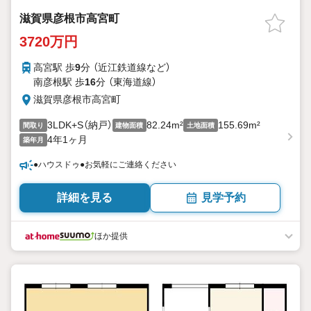
滋賀県彦根市高宮町
3720万円
高宮駅 歩
9
分 （近江鉄道線
など
）
南彦根駅 歩
16
分 （東海道線）
滋賀県彦根市高宮町
3LDK+S（納戸）
82.24m²
155.69m²
間取り
建物面積
土地面積
4年1ヶ月
築年月
●ハウスドゥ●お気軽にご連絡ください
詳細を見る
見学予約
ほか提供