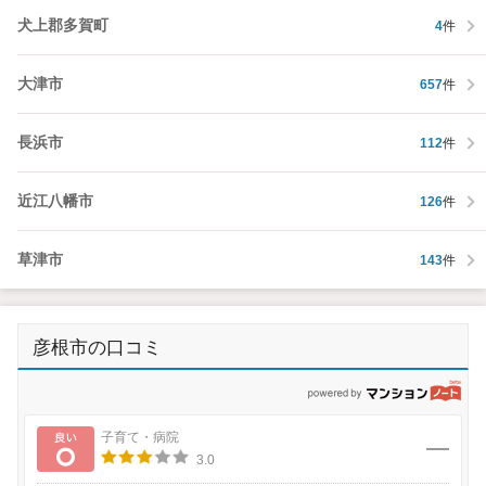
犬上郡多賀町
4
件
大津市
657
件
長浜市
112
件
近江八幡市
126
件
草津市
143
件
彦根市の口コミ
p
良い
子育て・病院
3.0