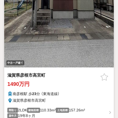
中古一戸建て
滋賀県彦根市高宮町
1490万円
南彦根駅 歩
23
分 （東海道線）
滋賀県彦根市高宮町
2LDK
110.33m²
157.26m²
間取り
建物面積
土地面積
19年8ヶ月
築年月