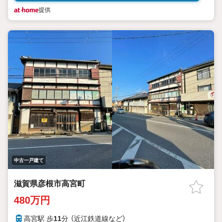
提供
中古一戸建て
滋賀県彦根市高宮町
480万円
高宮駅 歩
11
分 （近江鉄道線
など
）