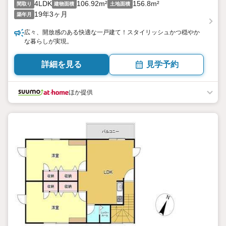
4LDK
106.92m²
156.8m²
間取り
建物面積
土地面積
19年3ヶ月
築年月
広々、開放感のある快適な一戸建て！スタイリッシュかつ穏やか
な暮らしが実現。
詳細を見る
見学予約
ほか提供