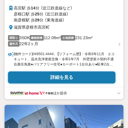
高宮駅 歩
14
分 （近江鉄道線
など
）
彦根口駅 歩
25
分 （近江鉄道線）
南彦根駅 歩
29
分 （東海道線）
滋賀県彦根市高宮町
3SDK
112.08m²
231.23m²
間取り
建物面積
土地面積
22年2ヶ月
築年月
[物件コード]049501-4444、【リフォーム歴】・令和3年11月 エコ
キュート、温水洗浄便座交換・令和1年7月 外壁塗装※契約不適
合責任免責●バリアフリー住宅●カーポート1台分あり●駐車2台可
能●シャッター雨戸●キッチン：食器洗い乾燥機、カップボード●
浴室：追炊、浴室乾燥機●DK床暖房●納戸2か所
詳細を見る
ほか提供