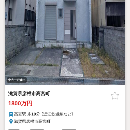
中古一戸建て
滋賀県彦根市高宮町
1800万円
高宮駅 歩
10
分 （近江鉄道線
など
）
滋賀県彦根市高宮町