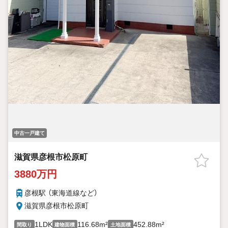
中古一戸建て
滋賀県彦根市松原町
3880万円
彦根駅 （東海道線
など
）
滋賀県彦根市松原町
1LDK
116.68m²
452.88m²
間取り
建物面積
土地面積