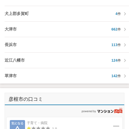
犬上郡多賀町
4
件
大津市
662
件
長浜市
113
件
近江八幡市
124
件
草津市
142
件
彦根市の口コミ
p
気になる
子育て・病院