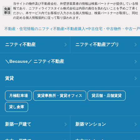
当サイトの物件及び不動産会社、外壁塗装業者の情報は検索パートナーが提供している情
報であり、ニフティライフスタイル株式会社は内容の責任を負わないことを予めご了承く
免責
事項
ださい。本サービス内でお客様が入力される個人情報は、検索パートナーが取得し、同社
の定める個人情報規約に従って取り扱われます。
不動産・住宅情報のニフティ不動産
不動産購入
中古住宅・中古物件・中古一戸
ニフティ不動産
ニフティ不動産アプリ
＼Because／ ニフティ不動産
賃貸
月極駐車場
賃貸事務所・賃貸オフィス
貸店舗・店舗賃貸
貸し倉庫
新築一戸建て
新築マンション