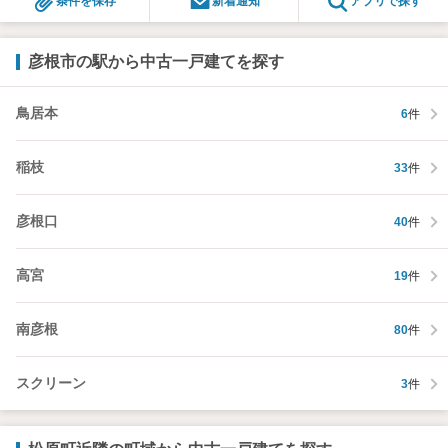
条件を保存
新着通知
アプリで探す
彦根市の駅から中古一戸建てを探す
鳥居本
6
件
稲枝
33
件
彦根口
40
件
高宮
19
件
南彦根
80
件
スクリーン
3
件