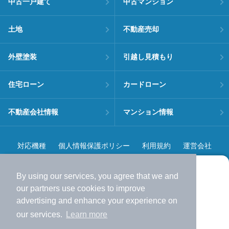
中古一戸建て
中古マンション
土地
不動産売却
外壁塗装
引越し見積もり
住宅ローン
カードローン
不動産会社情報
マンション情報
対応機種
個人情報保護ポリシー
利用規約
運営会社
ヘルプ・お問い合わせ
採用情報
By using our services, you agree that we and
より使いやすくなった
our
partners
use cookies to improve
アプリで物件探ししませんか？
advertising and enhance your experience on
✔️
サクサク動く地図で物件検索
our services.
Learn more
✔️
新着物件・価格変動をすぐに通知