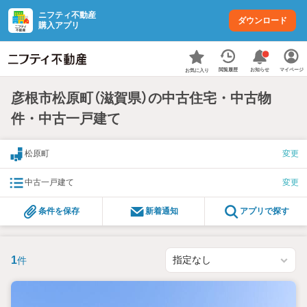
ニフティ不動産
ダウンロード
購入アプリ
お知らせ
閲覧履歴
マイページ
お気に入り
彦根市松原町（滋賀県）の中古住宅・中古物
件・中古一戸建て
松原町
変更
中古一戸建て
変更
条件を保存
新着通知
アプリで探す
1
件