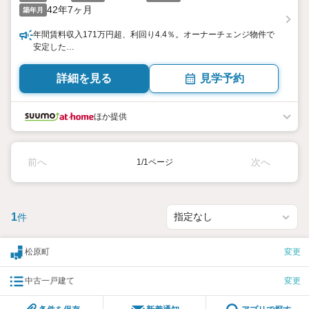
42年7ヶ月
築年月
年間賃料収入171万円超、利回り4.4％。オーナーチェンジ物件で
安定した…
詳細を見る
見学予約
ほか提供
前へ
次へ
1/1ページ
1
件
松原町
変更
中古一戸建て
変更