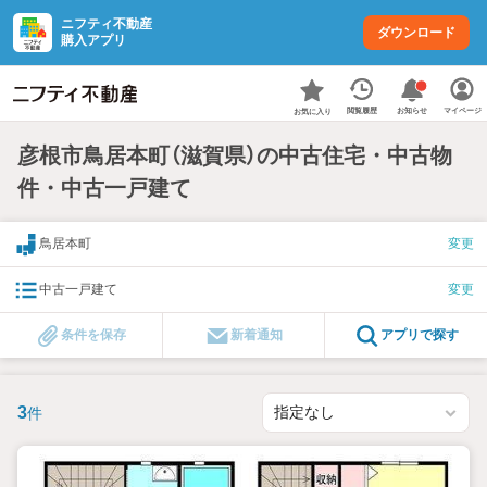
ニフティ不動産
ダウンロード
購入アプリ
お知らせ
閲覧履歴
マイページ
お気に入り
彦根市鳥居本町（滋賀県）の中古住宅・中古物
件・中古一戸建て
鳥居本町
変更
中古一戸建て
変更
条件を保存
新着通知
アプリで探す
3
件