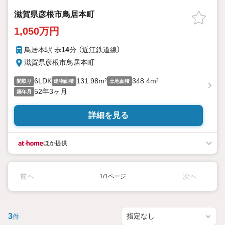
滋賀県彦根市鳥居本町
1,050万円
鳥居本駅 歩
14
分 （近江鉄道線）
滋賀県彦根市鳥居本町
6LDK
131.98m²
348.4m²
間取り
建物面積
土地面積
52年3ヶ月
築年月
詳細を見る
ほか提供
前へ
次へ
1/1ページ
3
件