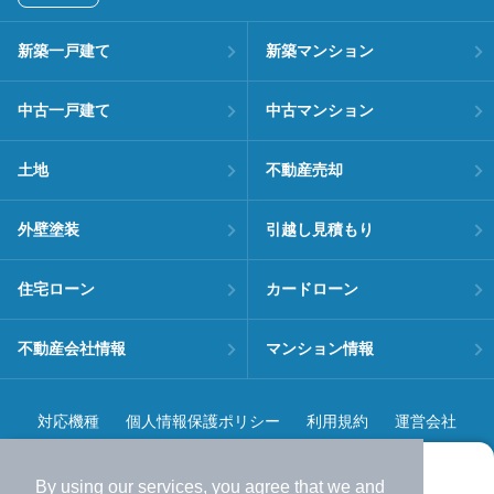
新築一戸建て
新築マンション
中古一戸建て
中古マンション
土地
不動産売却
外壁塗装
引越し見積もり
住宅ローン
カードローン
不動産会社情報
マンション情報
対応機種
個人情報保護ポリシー
利用規約
運営会社
ヘルプ・お問い合わせ
採用情報
By using our services, you agree that we and
より使いやすくなった