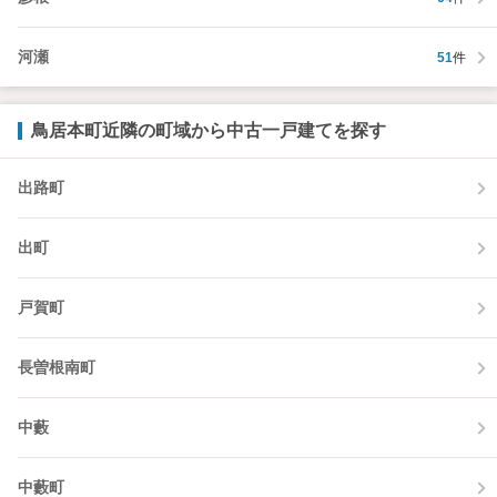
河瀬
51
件
鳥居本町近隣の町域から中古一戸建てを探す
出路町
出町
戸賀町
長曽根南町
中藪
中藪町