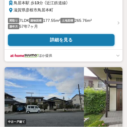
鳥居本駅 歩
13
分 （近江鉄道線）
滋賀県彦根市鳥居本町
7LDK
177.55m²
265.76m²
間取り
建物面積
土地面積
57年7ヶ月
築年月
詳細を見る
ほか提供
中古一戸建て