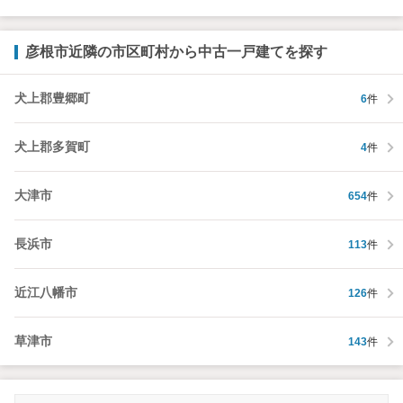
彦根市近隣の市区町村から中古一戸建てを探す
犬上郡豊郷町
6
件
犬上郡多賀町
4
件
大津市
654
件
長浜市
113
件
近江八幡市
126
件
草津市
143
件