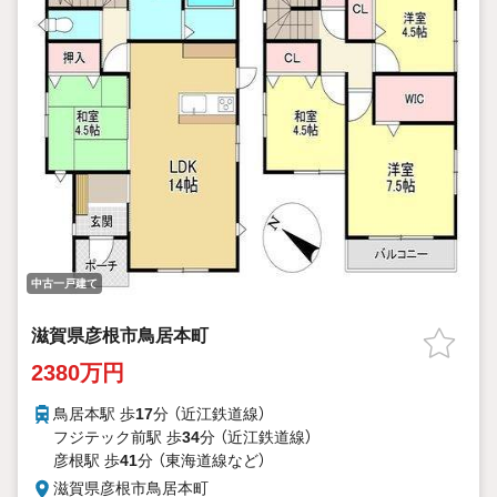
中古一戸建て
滋賀県彦根市鳥居本町
2380万円
鳥居本駅 歩
17
分 （近江鉄道線）
フジテック前駅 歩
34
分 （近江鉄道線）
彦根駅 歩
41
分 （東海道線
など
）
滋賀県彦根市鳥居本町