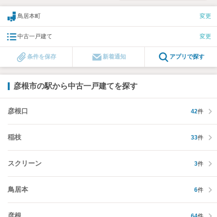
鳥居本町
変更
中古一戸建て
変更
条件を保存
新着通知
アプリで探す
彦根市の駅から中古一戸建てを探す
彦根口
42
件
稲枝
33
件
スクリーン
3
件
鳥居本
6
件
彦根
64
件