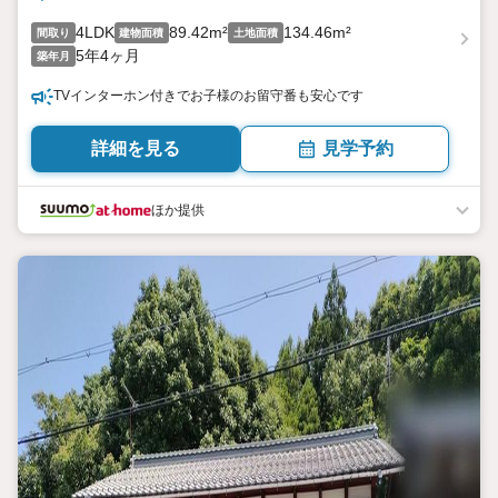
4LDK
89.42m²
134.46m²
間取り
建物面積
土地面積
5年4ヶ月
築年月
TVインターホン付きでお子様のお留守番も安心です
詳細を見る
見学予約
ほか提供