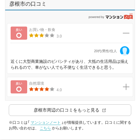
彦根市の口コミ
p
良い
お買い物・飲食
3.0
20代/男性/住人
近くに大型商業施設のビバシティがあり、大抵の生活用品は揃え
られるので、車がない人でも不便なく生活できると思う。
良い
自然環境
4.0
彦根市
周辺の口コミをもっと見る
※口コミは「
マンションノート
」が情報提供しています。口コミに関する
お問い合わせは、
こちら
からお願いします。