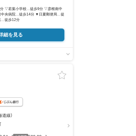
分 ▽若葉小学校…徒歩9分 ▽彦根南中
根中央病院…徒歩14分 ▼日夏郵便局…徒
店…徒歩12分
詳細を見る
海道線）
町