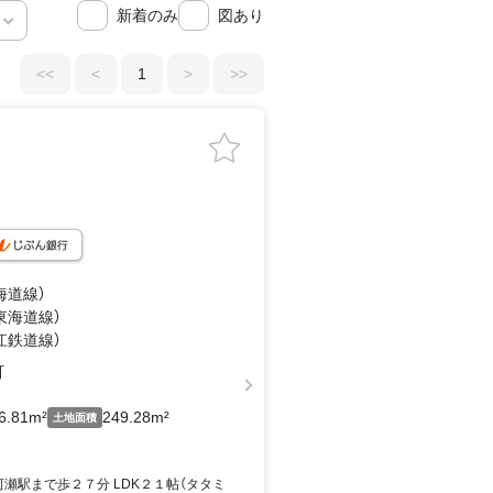
新着のみ
図あり
<<
<
1
>
>>
海道線）
（東海道線）
江鉄道線）
町
6.81m²
249.28m²
土地面積
河瀬駅まで歩２７分 LDK２１帖（タタミ