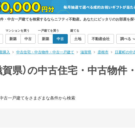
物件・中古一戸建てを検索するならニフティ不動産。あなたにピッタリのお部屋を探
マンションを買う
一戸建てを買う
建てる
新築
中古
新築
中古
土地
不動産会社
調べる
産購入
中古住宅・中古物件・中古一戸建て
滋賀県
彦根市
日夏町の中
滋賀県）の中古住宅・中古物件
中古一戸建てをさまざまな条件から検索