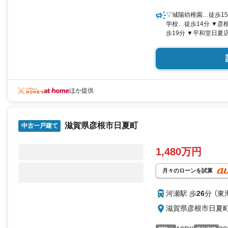
▽城陽幼稚園…徒歩15
学校…徒歩14分 ▼彦
歩19分 ▼平和堂日夏
ほか提供
滋賀県彦根市日夏町
中古一戸建て
1,480万円
月々のローンを試算
河瀬駅 歩
26
分 （東
滋賀県彦根市日夏