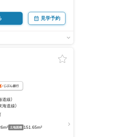
る
見学予約
海道線）
（東海道線）
町
26m²
151.65m²
土地面積