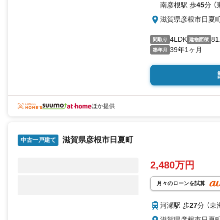
南彦根駅 歩
45
分 
滋賀県彦根市日夏
4LDK
81
間取り
建物面積
39年1ヶ月
築年月
ほか提供
滋賀県彦根市日夏町
中古一戸建て
2,480万円
月々のローンを試算
河瀬駅 歩
27
分 （東
滋賀県彦根市日夏