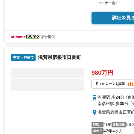
コーナー含）
詳細を見
ほか提供
滋賀県彦根市日夏町
中古一戸建て
980万円
月々のローンを試算
河瀬駅 歩
24
分 （東
南彦根駅 歩
35
分 
滋賀県彦根市日夏
4DK
86.
間取り
建物面積
42年4ヶ月
築年月