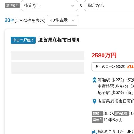
＆
並び替え
20
件
(1〜20件を表示)
滋賀県彦根市日夏町
中古一戸建て
2580万円
月々のローンを試算
河瀬駅 歩
27
分 （東
南彦根駅 歩
47
分 
尼子駅 歩
57
分 （近
滋賀県彦根市日夏
3LDK
10
間取り
建物面積
11年6ヶ月
築年月
敷地約７５.４坪 JR