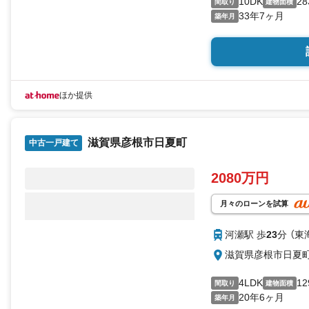
10DK
28
間取り
建物面積
33年7ヶ月
築年月
ほか提供
滋賀県彦根市日夏町
中古一戸建て
2080万円
月々のローンを試算
河瀬駅 歩
23
分 （東
滋賀県彦根市日夏
4LDK
12
間取り
建物面積
20年6ヶ月
築年月