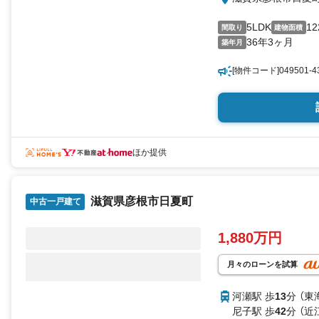
5LDK
12
間取り
建物面積
36年3ヶ月
築年月
[物件コード]049501-4
ほか提供
滋賀県彦根市日夏町
中古一戸建て
1,880万円
月々のローンを試算
河瀬駅 歩
13
分 （東
尼子駅 歩
42
分 （近