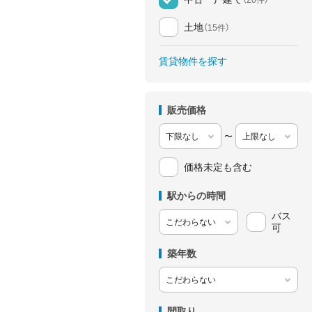
土地
（15件）
賃貸物件を探す
販売価格
〜
価格未定も含む
駅からの時間
バス
可
築年数
間取り