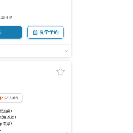
相談可能！
る
見学予約
海道線）
（東海道線）
海道線）
町