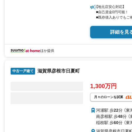
【地元店安心対応】
■自己資金0円可能！
■既存借入ありでもご
詳細を見
ほか提供
滋賀県彦根市日夏町
中古一戸建て
1,300万円
月々のローンを試算
河瀬駅 歩
22
分 （東
南彦根駅 歩
48
分 
稲枝駅 歩
60
分 （東
滋賀県彦根市日夏