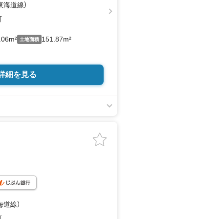
（東海道線）
町
.06m²
151.87m²
土地面積
詳細を見る
海道線）
町