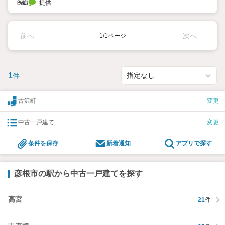
提供
前へ
次へ
1/1ページ
1
件
古沢町
変更
中古一戸建て
変更
条件を保存
新着通知
アプリで探す
彦根市の駅から中古一戸建てを探す
高宮
21
件