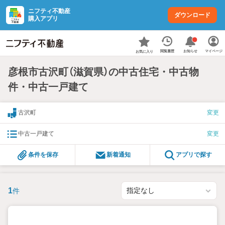
ニフティ不動産
ダウンロード
購入アプリ
お知らせ
閲覧履歴
マイページ
お気に入り
彦根市古沢町（滋賀県）の中古住宅・中古物
件・中古一戸建て
古沢町
変更
中古一戸建て
変更
条件を保存
新着通知
アプリで探す
1
件