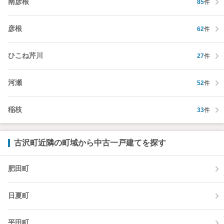
南彦根
85
件
彦根
62
件
ひこね芹川
27
件
河瀬
52
件
稲枝
33
件
古沢町近隣の町域から中古一戸建てを探す
肥田町
日夏町
平田町