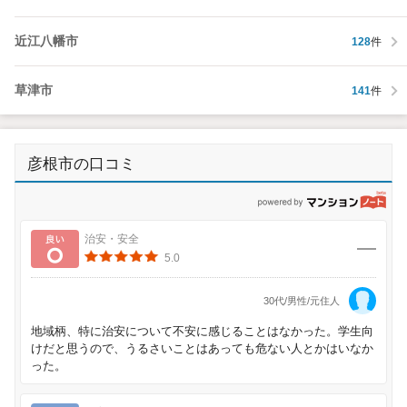
近江八幡市
128
件
草津市
141
件
彦根市の口コミ
p
良い
治安・安全
5.0
30代/男性/元住人
地域柄、特に治安について不安に感じることはなかった。学生向
けだと思うので、うるさいことはあっても危ない人とかはいなか
った。