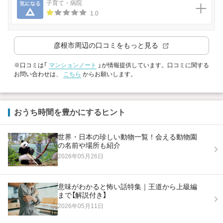
気になる
子育て・病院
1.0
彦根市
周辺の口コミをもっと見る
※口コミは「
マンションノート
」が情報提供しています。口コミに関する
お問い合わせは、
こちら
からお願いします。
おうち時間を豊かにするヒント
世界・日本の珍しい動物一覧！会える動物園
の名前や場所も紹介
2026年05月26日
意味がわかると怖い話特集｜王道から上級編
まで【解説付き】
2026年05月11日