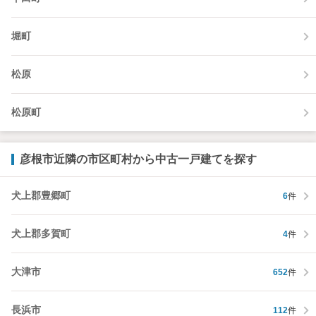
堀町
松原
松原町
彦根市近隣の市区町村から中古一戸建てを探す
犬上郡豊郷町
6
件
犬上郡多賀町
4
件
大津市
652
件
長浜市
112
件