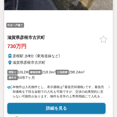
中古一戸建て
滋賀県彦根市古沢町
730万円
彦根駅 歩
9
分 （東海道線
など
）
滋賀県彦根市古沢町
10LDK
218.0m²
298.24m²
間取り
建物面積
土地面積
64年7ヶ月
築年月
本物件は入札物件とし、表示価格は「最低売却価格」です。最低売
却価格を下回る金額での入札も可能ですが、交渉の結果契約に至
らない可能性があります。物件を見学の上専用用紙にて入札をお
願いします。最も高い金額で入札されたお客様が落札（交渉）権を
獲得します。
詳細を見る