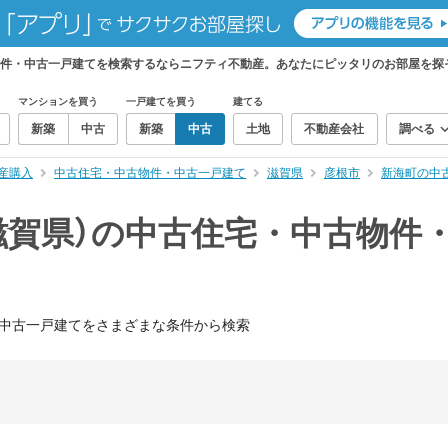
物件・中古一戸建てを検索するならニフティ不動産。あなたにピッタリのお部屋を探
マンションを買う
一戸建てを買う
建てる
新築
中古
新築
中古
土地
不動産会社
調べる
産購入
中古住宅・中古物件・中古一戸建て
滋賀県
彦根市
新海町の中
滋賀県）の中古住宅・中古物件
中古一戸建てをさまざまな条件から検索