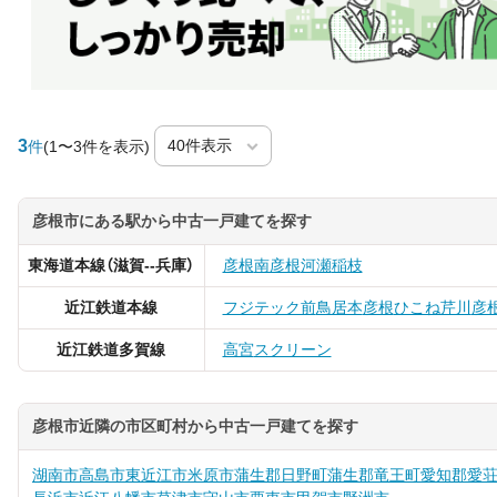
3
件
(1〜3件を表示)
彦根市にある駅から中古一戸建てを探す
東海道本線（滋賀--兵庫）
彦根
南彦根
河瀬
稲枝
近江鉄道本線
フジテック前
鳥居本
彦根
ひこね芹川
彦
近江鉄道多賀線
高宮
スクリーン
彦根市近隣の市区町村から中古一戸建てを探す
湖南市
高島市
東近江市
米原市
蒲生郡日野町
蒲生郡竜王町
愛知郡愛