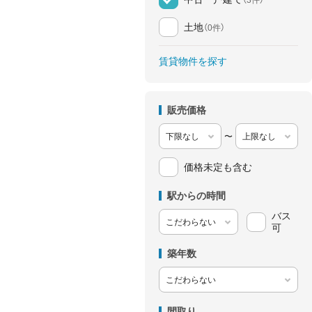
土地
（0件）
賃貸物件を探す
販売価格
〜
価格未定も含む
駅からの時間
バス
可
築年数
間取り