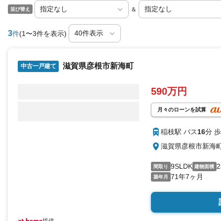
＆
並び替え
3
件
(1〜3件を表示)
滋賀県彦根市新海町
中古一戸建て
590万円
月々のローンを試算
稲枝駅 バス
16
分 歩
滋賀県彦根市新海
9SLDK
2
間取り
建物面積
71年7ヶ月
築年月