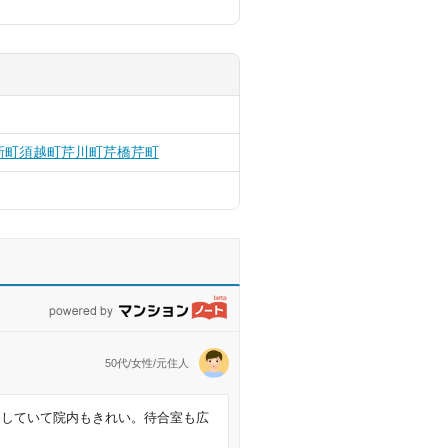
新町
須越町
芹川町
芹橋
芹町
powered by マンションノート
50代/女性/元住人
療していて院内もきれい。待合室も広