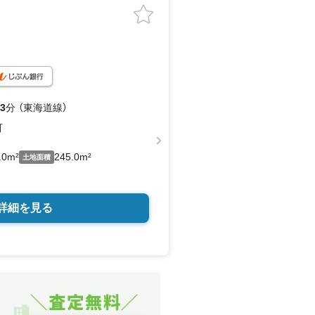
3
分 （東海道線）
町
.0m²
245.0m²
土地面積
詳細を見る