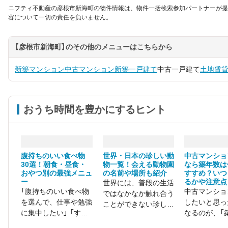
ニフティ不動産の彦根市新海町の物件情報は、物件一括検索参加パートナーが提
容について一切の責任を負いません。
【彦根市新海町】のその他のメニューはこちらから
新築マンション
中古マンション
新築一戸建て
中古一戸建て
土地
賃
おうち時間を豊かにするヒント
腹持ちのいい食べ物
世界・日本の珍しい動
中古マンショ
30選！朝食・昼食・
物一覧！会える動物園
なら築年数は
おやつ別の最強メニュ
の名前や場所も紹介
すすめ？いつ
ー
るかや注意点
世界には、普段の生活
「腹持ちのいい食べ物
中古マンショ
ではなかなか触れ合う
を選んで、仕事や勉強
したいと思っ
ことができない珍しい
に集中したい」 「すぐ
なるのが、「
動物がたくさん存在し
にお腹が空いてしま
何年がおすす
ます。 愛らしい表情