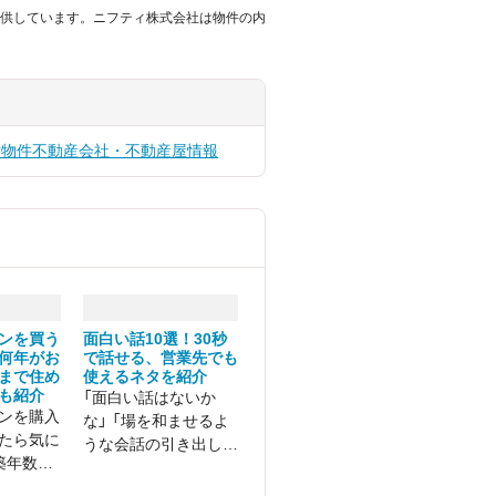
供しています。ニフティ株式会社は物件の内
貸物件
不動産会社・不動産屋情報
ンを買う
面白い話10選！30秒
何年がお
で話せる、営業先でも
まで住め
使えるネタを紹介
も紹介
「面白い話はないか
ンを購入
な」 「場を和ませるよ
たら気に
うな会話の引き出しが
築年数は
ほしい」 そんなお悩み
めなの
をお持ちではないです