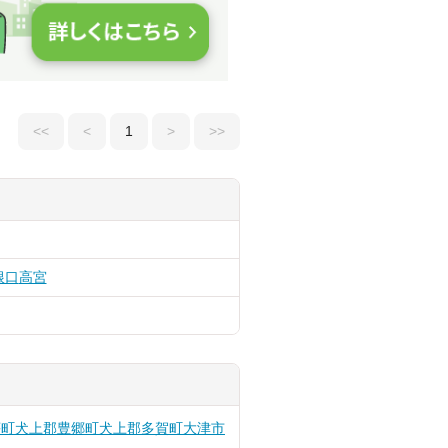
<<
<
1
>
>>
根口
高宮
荘町
犬上郡豊郷町
犬上郡多賀町
大津市