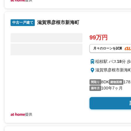
提供
滋賀県彦根市新海町
中古一戸建て
99万円
月々のローンを試算
稲枝駅 バス
18
分 歩
滋賀県彦根市新海
8DK
178
間取り
建物面積
100年7ヶ月
築年月
提供