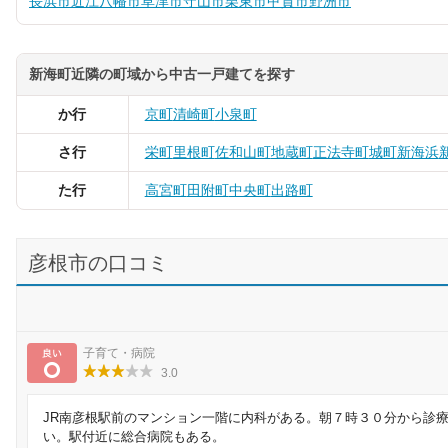
長浜市
近江八幡市
草津市
守山市
栗東市
甲賀市
野洲市
新海町近隣の町域から中古一戸建てを探す
か行
京町
清崎町
小泉町
さ行
栄町
里根町
佐和山町
地蔵町
正法寺町
城町
新海浜
た行
高宮町
田附町
中央町
出路町
彦根市の口コミ
良い
子育て・病院
3.0
JR南彦根駅前のマンション一階に内科がある。朝７時３０分から診
い。駅付近に総合病院もある。