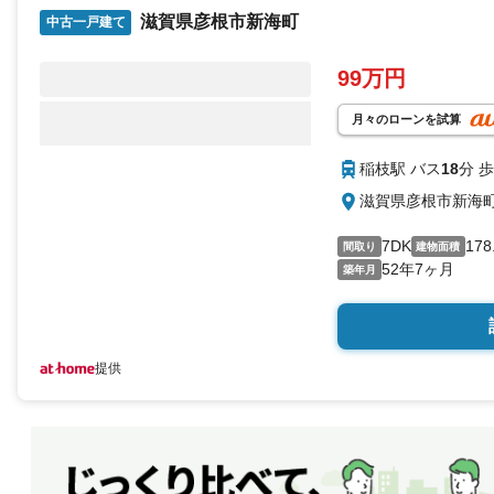
滋賀県彦根市新海町
中古一戸建て
99万円
月々のローンを試算
稲枝駅 バス
18
分 歩
滋賀県彦根市新海
7DK
178
間取り
建物面積
52年7ヶ月
築年月
提供