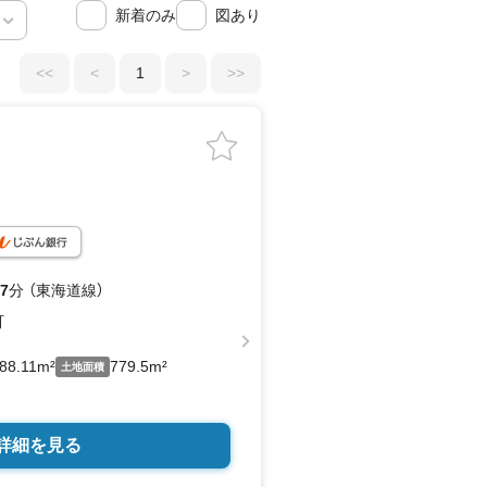
新着のみ
図あり
<<
<
1
>
>>
7
分 （東海道線）
町
88.11m²
779.5m²
土地面積
詳細を見る