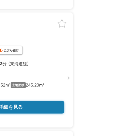
3
分 （東海道線）
町
.52m²
245.29m²
土地面積
詳細を見る