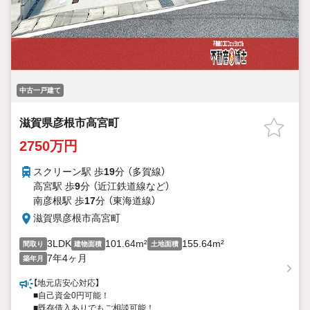
中古一戸建て
滋賀県彦根市高宮町
2750万円
スクリーン駅 歩
19
分 （多賀線）
高宮駅 歩
9
分 （近江鉄道線
など
）
南彦根駅 歩
17
分 （東海道線）
滋賀県彦根市高宮町
3LDK
101.64m²
155.64m²
間取り
建物面積
土地面積
7年4ヶ月
築年月
【地元店安心対応】
■自己資金0円可能！
■既存借入ありでもご相談可能！