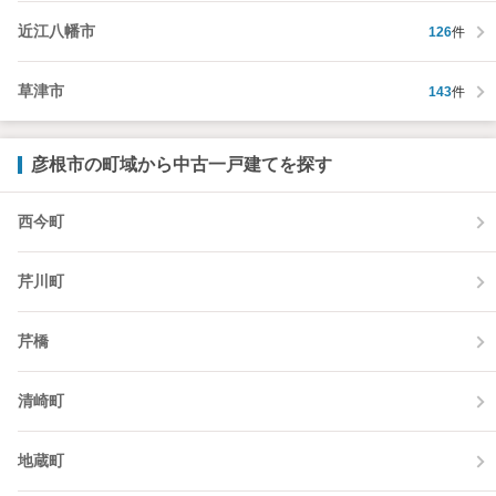
近江八幡市
126
件
草津市
143
件
彦根市の町域から中古一戸建てを探す
西今町
芹川町
芹橋
清崎町
地蔵町