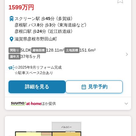
1599万円
スクリーン駅 歩
45
分 （多賀線）
彦根駅 バス
8
分 歩
3
分 （東海道線
など
）
彦根口駅 歩
24
分 （近江鉄道線）
滋賀県彦根市野田山町
5LDK
128.11m²
151.6m²
間取り
建物面積
土地面積
37年5ヶ月
築年月
☆2025年9月リフォーム完成
☆駐車スペース2台あり
詳細を見る
見学予約
ほか提供