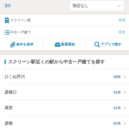
3
件
スクリーン駅
変更
中古一戸建て
変更
条件を保存
新着通知
アプリで探す
スクリーン駅近くの駅から中古一戸建てを探す
ひこね芹川
28
件
彦根口
41
件
高宮
21
件
彦根
63
件