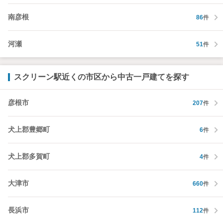
南彦根
86
件
河瀬
51
件
スクリーン駅近くの市区から中古一戸建てを探す
彦根市
207
件
犬上郡豊郷町
6
件
犬上郡多賀町
4
件
大津市
660
件
長浜市
112
件