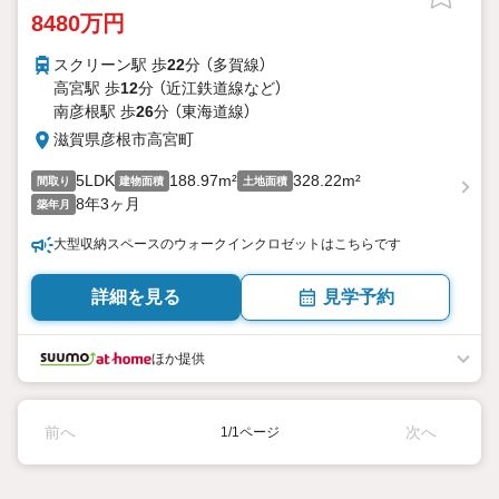
8480万円
スクリーン駅 歩
22
分 （多賀線）
高宮駅 歩
12
分 （近江鉄道線
など
）
南彦根駅 歩
26
分 （東海道線）
滋賀県彦根市高宮町
5LDK
188.97m²
328.22m²
間取り
建物面積
土地面積
8年3ヶ月
築年月
大型収納スペースのウォークインクロゼットはこちらです
詳細を見る
見学予約
ほか提供
前へ
次へ
1/1ページ