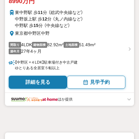
8990万円
東中野駅 歩
11
分 （総武中央線
など
）
中野坂上駅 歩
12
分 （丸ノ内線
など
）
中野駅 歩
15
分 （中央線
など
）
東京都中野区中野
4LDK
82.92m²
51.49m²
間取り
建物面積
土地面積
27年4ヶ月
築年月
【中野区 ×４LDK】駐車場付き中古戸建
ゆとりある全居室５帖以上
詳細を見る
見学予約
ほか提供