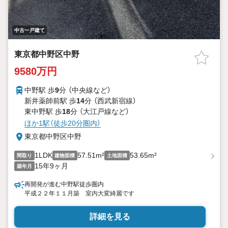
中古一戸建て
東京都中野区中野
9580万円
中野駅 歩
9
分 （中央線
など
）
新井薬師前駅 歩
14
分 （西武新宿線）
東中野駅 歩
18
分 （大江戸線
など
）
ほか1駅（徒歩20分圏内）
東京都中野区中野
1LDK
57.51m²
53.65m²
間取り
建物面積
土地面積
15年9ヶ月
築年月
再開発が進む中野駅徒歩圏内
平成２２年１１月築 室内大変綺麗です
詳細を見る