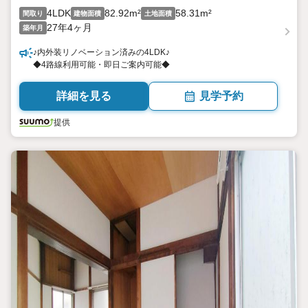
4LDK
82.92m²
58.31m²
間取り
建物面積
土地面積
27年4ヶ月
築年月
♪内外装リノベーション済みの4LDK♪
◆4路線利用可能・即日ご案内可能◆
詳細を見る
見学予約
提供