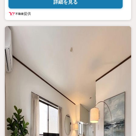
詳細を見る
＝＝＝＝＝＝＝＝＝＝＝＝＝＝＝＝＝＝＝＝＝＝＝＝＝＝＝＝＝
＝＝＝＝
提供
【営業時間 10:00-20:00】定休日:なし
上記時間はお電話が繋がりやすくなっております。ぜひお気軽に
ご連絡下さい！
現地を見学される場合は「室内・現地を見学する（無料）」ボタンよ
り
ご希望の日時をご記入いただけますとスムーズにご案内が可能で
す。
＝＝＝＝＝＝＝＝＝＝＝＝＝＝＝＝＝＝＝＝＝＝＝＝＝＝＝＝＝
＝＝＝＝
ー創立1985年のベストセレクトー
【オススメPOINT】
■建物面積:82.92平米の4LDK中古戸建
■1999年4月築、駐車スペース1台あり
■暮らしを快適にする設備・仕様が充実
■爽やかな朝を迎えられる東向き2面バルコニー
■中央線「東中野」駅徒歩11分の閑静な住宅街
■複数路線利用可で都心へのアクセスも良好