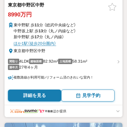
東京都中野区中野
8990万円
東中野駅 歩
11
分 （総武中央線
など
）
中野坂上駅 歩
13
分 （丸ノ内線
など
）
新中野駅 歩
17
分 （丸ノ内線）
ほか1駅（徒歩20分圏内）
東京都中野区中野
4LDK
82.92m²
58.31m²
間取り
建物面積
土地面積
27年4ヶ月
築年月
複数路線が利用可能♪リフォーム済のきれいな室内！
詳細を見る
見学予約
ほか提供