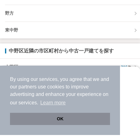
野方
東中野
中野区近隣の市区町村から中古一戸建てを探す
大田区
216
件
By using our services, you agree that we and
より使いやすくなった
世田谷区
494
件
our
partners
use cookies to improve
アプリで物件探ししませんか？
advertising and enhance your experience on
✔️
サクサク動く地図で物件検索
渋谷区
104
件
our services.
Learn more
✔️
新着物件・価格変動をすぐに通知
✔️
会員登録なし
杉並区
273
件
OK
Web版をこのまま使う
購入アプリを開く
市区町村を変更
詳細条件を変更
豊島区
127
件