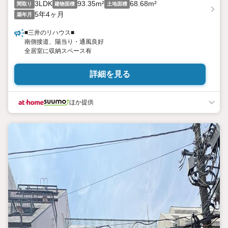
3LDK
93.35m²
68.68m²
間取り
建物面積
土地面積
5年4ヶ月
築年月
■三井のリハウス■
南側接道、陽当り・通風良好
全居室に収納スペース有
詳細を見る
ほか提供