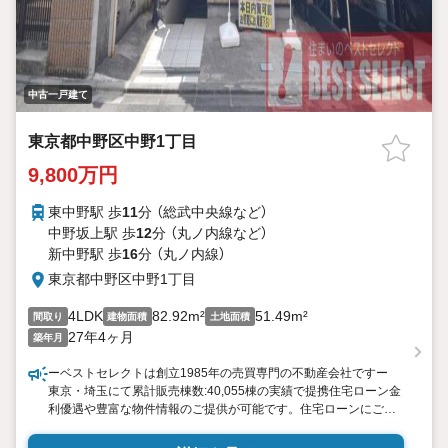
中古一戸建て
東京都中野区中野1丁目
9,800万円
東中野駅 歩
11
分 （総武中央線
など
）
中野坂上駅 歩
12
分 （丸ノ内線
など
）
新中野駅 歩
16
分 （丸ノ内線）
東京都中野区中野1丁目
4LDK
82.92m²
51.49m²
間取り
建物面積
土地面積
27年4ヶ月
築年月
ーベストセレクトは創立1985年の売買専門の不動産会社ですー
東京・埼玉にて累計販売棟数:40,055棟の実績で提携住宅ローン金
利優遇や豊富な物件情報のご提供が可能です。住宅ローンにご不
安な方、ベストセレクトにお任せ下さい。