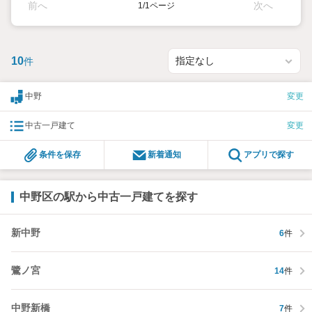
前へ
次へ
1/1ページ
10
件
中野
変更
中古一戸建て
変更
条件を保存
新着通知
アプリで探す
中野区の駅から中古一戸建てを探す
新中野
6
件
鷺ノ宮
14
件
中野新橋
7
件