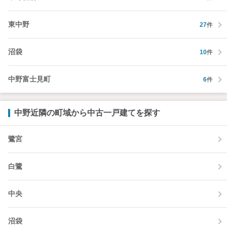
東中野
27
件
沼袋
10
件
中野富士見町
6
件
中野近隣の町域から中古一戸建てを探す
鷺宮
白鷺
中央
沼袋