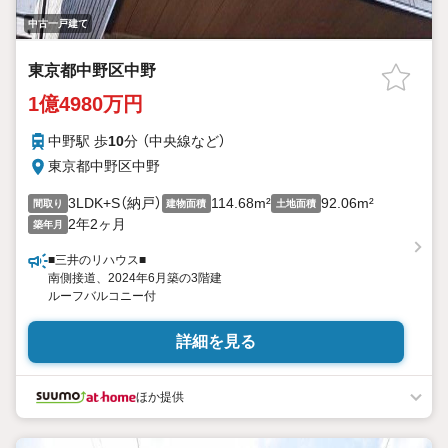
中古一戸建て
東京都中野区中野
1億4980万円
中野駅 歩
10
分 （中央線
など
）
東京都中野区中野
3LDK+S（納戸）
114.68m²
92.06m²
間取り
建物面積
土地面積
2年2ヶ月
築年月
■三井のリハウス■
南側接道、2024年6月築の3階建
ルーフバルコニー付
詳細を見る
ほか提供