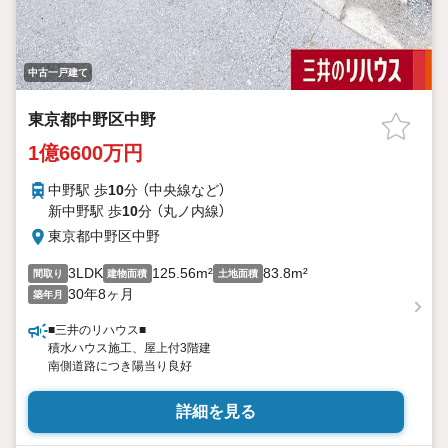
中古一戸建て
東京都中野区中野
1億6600万円
中野駅 歩
10
分 （中央線
など
）
新中野駅 歩
10
分 （丸ノ内線）
東京都中野区中野
3LDK
125.56m²
83.8m²
間取り
建物面積
土地面積
30年8ヶ月
築年月
■三井のリハウス■
積水ハウス施工、屋上付3階建
南側道路につき陽当り良好
詳細を見る