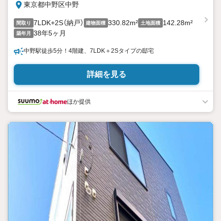
東京都中野区中野
7LDK+2S（納戸）
330.82m²
142.28m²
間取り
建物面積
土地面積
38年5ヶ月
築年月
中野駅徒歩5分！4階建、7LDK＋2Sタイプの邸宅
詳細を見る
ほか提供