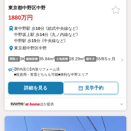
東京都中野区中野
1880万円
東中野駅 歩
10
分 （総武中央線
など
）
中野坂上駅 歩
14
分 （丸ノ内線
など
）
中野駅 歩
15
分 （中央線
など
）
東京都中野区中野
3K
35.84m²
28.29m²
55年5ヶ月
間取り
建物面積
土地面積
築年月
【即内見◎】内装リフォーム済
■投資用・実需どちらも可能■便利な中野エリア
詳細を見る
見学予約
ほか提供