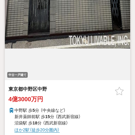
中古一戸建て
東京都中野区中野
4億3000万円
中野駅 歩
5
分 （中央線
など
）
新井薬師前駅 歩
15
分 （西武新宿線）
沼袋駅 歩
18
分 （西武新宿線）
ほか2駅（徒歩20分圏内）