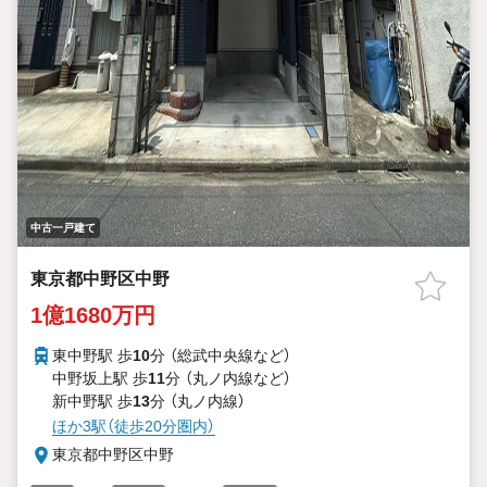
中古一戸建て
東京都中野区中野
1億1680万円
東中野駅 歩
10
分 （総武中央線
など
）
中野坂上駅 歩
11
分 （丸ノ内線
など
）
新中野駅 歩
13
分 （丸ノ内線）
ほか3駅（徒歩20分圏内）
東京都中野区中野