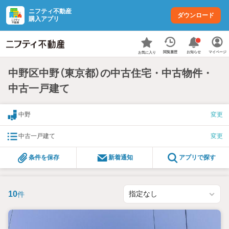
ニフティ不動産
ダウンロード
購入アプリ
お知らせ
閲覧履歴
マイページ
お気に入り
中野区中野（東京都）の中古住宅・中古物件・
中古一戸建て
中野
変更
中古一戸建て
変更
条件を保存
新着通知
アプリで探す
10
件