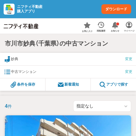
ニフティ不動産
ダウンロード
購入アプリ
お知らせ
閲覧履歴
マイページ
お気に入り
市川市妙典（千葉県）の中古マンション
妙典
変更
中古マンション
変更
条件を保存
新着通知
アプリで探す
4
件