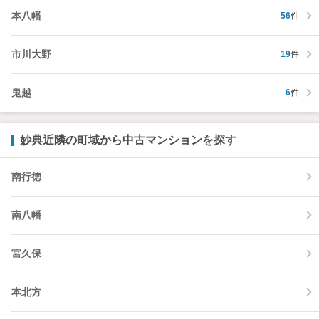
本八幡
56
件
市川大野
19
件
鬼越
6
件
妙典近隣の町域から中古マンションを探す
南行徳
南八幡
宮久保
本北方