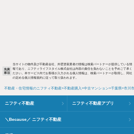
当サイトの物件及び不動産会社、外壁塗装業者の情報は検索パートナーが提供している情
報であり、ニフティライフスタイル株式会社は内容の責任を負わないことを予めご了承く
免責
事項
ださい。本サービス内でお客様が入力される個人情報は、検索パートナーが取得し、同社
の定める個人情報規約に従って取り扱われます。
不動産・住宅情報のニフティ不動産
不動産購入
中古マンション
千葉県
市川
ニフティ不動産
ニフティ不動産アプリ
＼Because／ ニフティ不動産