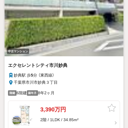
中古マンション
エクセレントシティ市川妙典
妙典駅 歩
5
分 （東西線）
千葉県市川市妙典３丁目
6階建
8年2ヶ月
階建
築年月
3,390万円
2階 / 1LDK / 34.85m²