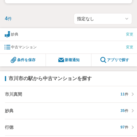
4
件
妙典
変更
中古マンション
変更
条件を保存
新着通知
アプリで探す
市川市の駅から中古マンションを探す
市川真間
11
件
妙典
35
件
行徳
97
件