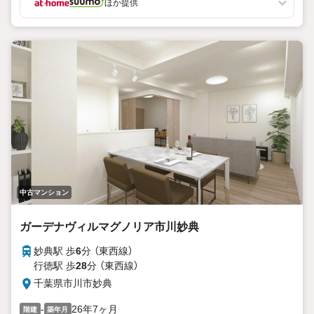
ほか提供
中古マンション
ガーデナヴィルマグノリア市川妙典
妙典駅 歩
6
分 （東西線）
行徳駅 歩
28
分 （東西線）
千葉県市川市妙典
-
26年7ヶ月
階建
築年月