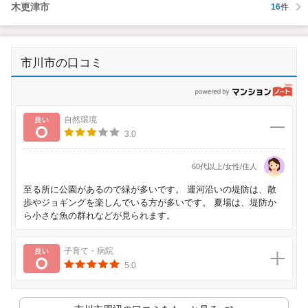
木更津市
16
件
市川市の口コミ
p
良い
自然環境
3.0
60代以上/女性/住人
至る所に公園があるので緑が多いです。 運河沿いの堤防は、散
歩やジョギングを楽しんでいる方が多いです。 夏場は、堤防か
ら小さな魚の群れなどが見られます。
良い
子育て・病院
5.0