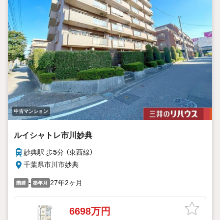
中古マンション
ルイシャトレ市川妙典
妙典駅 歩
5
分 （東西線）
千葉県市川市妙典
-
27年2ヶ月
階建
築年月
6698万円