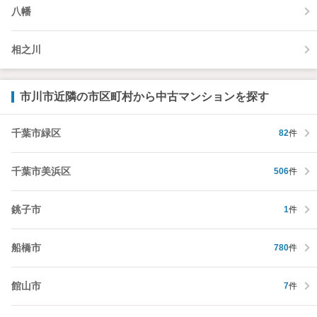
八幡
相之川
市川市近隣の市区町村から中古マンションを探す
千葉市緑区
82
件
千葉市美浜区
506
件
銚子市
1
件
船橋市
780
件
館山市
7
件