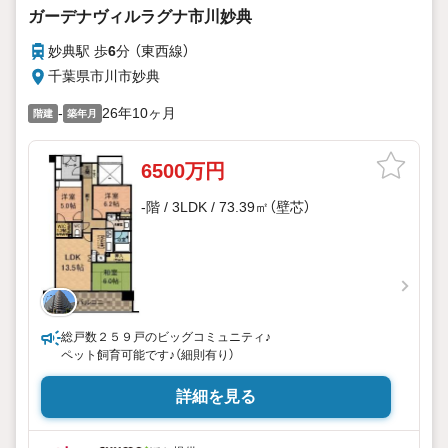
ガーデナヴィルラグナ市川妙典
妙典駅 歩
6
分 （東西線）
千葉県市川市妙典
-
26年10ヶ月
階建
築年月
6500万円
-階 / 3LDK / 73.39㎡（壁芯）
総戸数２５９戸のビッグコミュニティ♪
ペット飼育可能です♪（細則有り）
詳細を見る