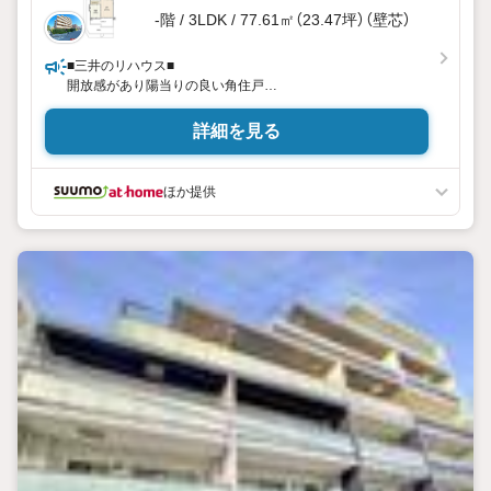
-階 / 3LDK / 77.61㎡（23.47坪）（壁芯）
■三井のリハウス■
開放感があり陽当りの良い角住戸
約27平米の専用庭付
詳細を見る
ほか提供