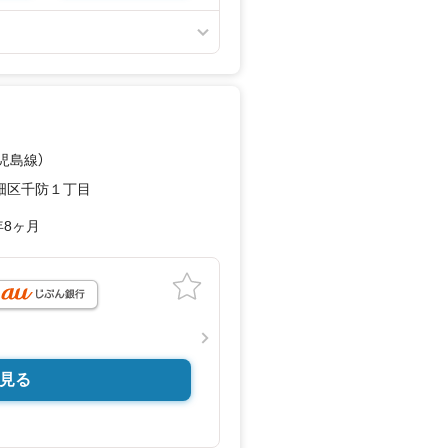
鹿児島線）
畑区千防１丁目
年8ヶ月
見る