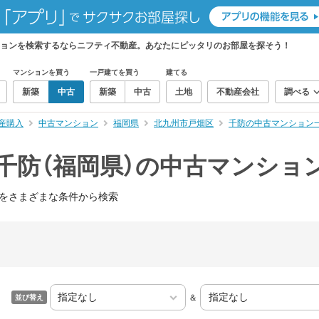
ションを検索するならニフティ不動産。あなたにピッタリのお部屋を探そう！
マンションを買う
一戸建てを買う
建てる
新築
中古
新築
中古
土地
不動産会社
調べる
産購入
中古マンション
福岡県
北九州市戸畑区
千防の中古マンション
千防（福岡県）の中古マンショ
をさまざまな条件から検索
＆
並び替え