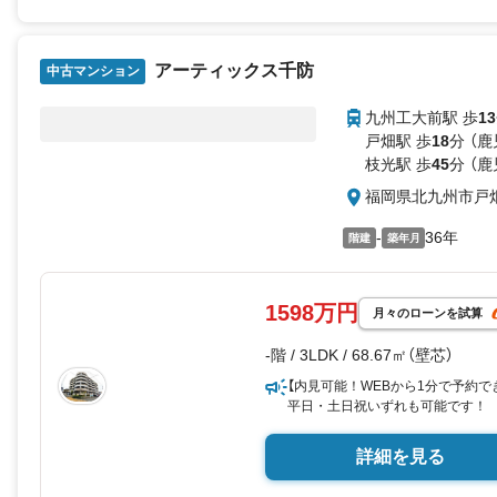
アーティックス千防
中古マンション
九州工大前駅 歩
13
戸畑駅 歩
18
分 （
枝光駅 歩
45
分 （
福岡県北九州市戸
-
36年
階建
築年月
1598万円
月々のローンを試算
-階 / 3LDK / 68.67㎡（壁芯）
【内見可能！WEBから1分で予約で
平日・土日祝いずれも可能です！
詳細を見る