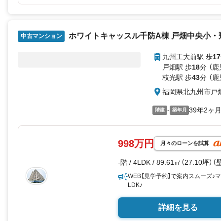
ホワイトキャッスル千防A棟 戸畑中央小・
中古マンション
九州工大前駅 歩
17
戸畑駅 歩
18
分 （
枝光駅 歩
43
分 （
福岡県北九州市戸
-
39年2ヶ
階建
築年月
998万円
月々のローンを試算
-階 / 4LDK / 89.61㎡（27.10坪）
WEB【見学予約】で案内スムーズ♪
LDK♪
詳細を見る