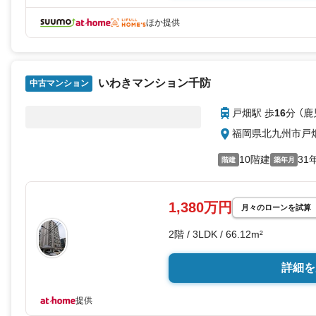
ほか提供
いわきマンション千防
中古マンション
戸畑駅 歩
16
分 （
福岡県北九州市戸
10階建
31
階建
築年月
1,380万円
月々のローンを試算
2階 / 3LDK / 66.12m²
詳細を
提供