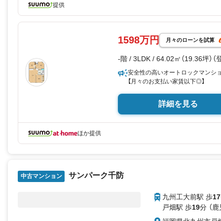
提供
1598万円
月々のローンを試算
-階 / 3LDK / 64.02㎡（19.36坪）
安全性の高いオートロックマンシ
【月々のお支払い家賃以下◎】
詳細を見る
ほか提供
サンパーク千防
中古マンション
九州工大前駅 歩
17
戸畑駅 歩
19
分 （