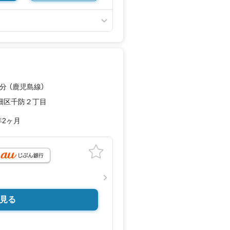
分 （鹿児島線）
畑区千防２丁目
年2ヶ月
見る