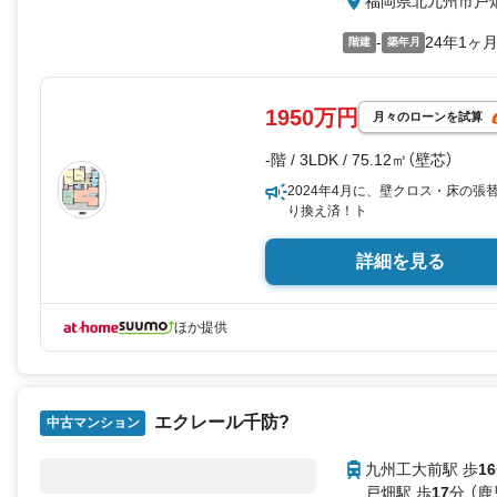
福岡県北九州市戸
-
24年1ヶ
階建
築年月
1950万円
月々のローンを試算
-階 / 3LDK / 75.12㎡（壁芯）
2024年4月に、壁クロス・床の
り換え済！ト
詳細を見る
ほか提供
エクレール千防?
中古マンション
九州工大前駅 歩
16
戸畑駅 歩
17
分 （