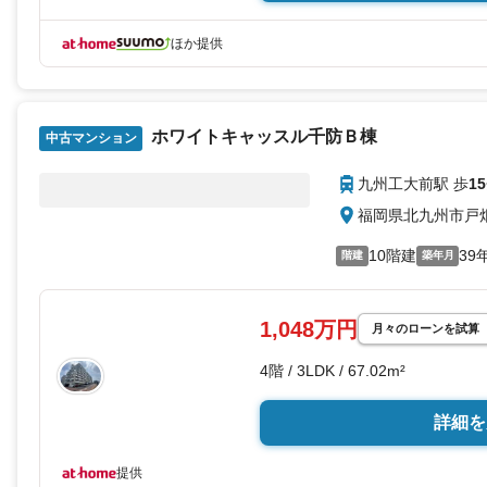
ほか提供
ホワイトキャッスル千防Ｂ棟
中古マンション
九州工大前駅 歩
15
福岡県北九州市戸
10階建
39
階建
築年月
1,048万円
月々のローンを試算
4階 / 3LDK / 67.02m²
詳細を
提供