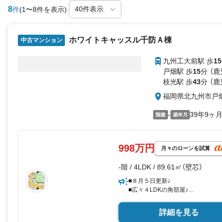
8
件
(1〜8件を表示)
ホワイトキャッスル千防Ａ棟
中古マンション
九州工大前駅 歩
15
戸畑駅 歩
15
分 （
枝光駅 歩
43
分 （
福岡県北九州市戸
-
39年9ヶ
階建
築年月
998万円
月々のローンを試算
-階 / 4LDK / 89.61㎡（壁芯）
■８月５日更新♪
■広々４LDKの角部屋♪
■生活施設充実の好立地♪
詳細を見る