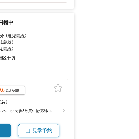
飛幡中
分 （鹿児島線）
鹿児島線）
鹿児島線）
畑区千防
月
（壁芯）
マルショク徒歩3分買い物便利♪４
見学予約