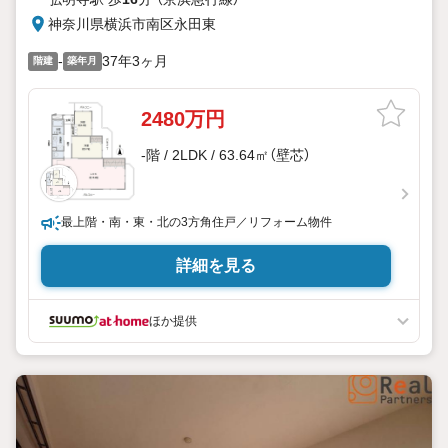
神奈川県横浜市南区永田東
-
37年3ヶ月
階建
築年月
2480万円
-階 / 2LDK / 63.64㎡（壁芯）
最上階・南・東・北の3方角住戸／リフォーム物件
詳細を見る
ほか提供