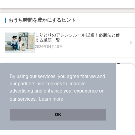
おうち時間を豊かにするヒント
しりとりのアレンジルール12選！必勝法と使
える単語一覧
2026年04月10日
故事成語とは？ 意味や由来、ことわざ・慣用
句との違いを一覧でわかりやすく解説
By using our services, you agree that we and
2026年07月29日
より使いやすくなった
our
partners
use cookies to improve
アプリで物件探ししませんか？
advertising and enhance your experience on
✔️
サクサク動く地図で物件検索
our services.
Learn more
✔️
新着物件・価格変動をすぐに通知
✔️
会員登録なし
OK
Web版をこのまま使う
購入アプリを開く
市区町村を変更
詳細条件を変更