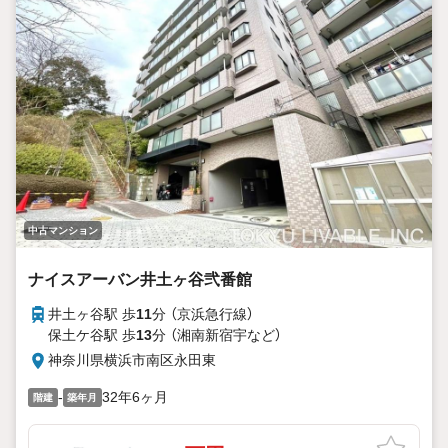
スをさせて頂きますので、お気軽にご相談ください。
お客様第一主義をモット-にお引越しをしてからも安心して住
んでいただけるよう、末永く誠実に努めさせて頂きます。
住宅情報館にお越し頂けたら、物件のご紹介だけではなく、
お住まいの疑問、不安、お家の事ならなんでもご相談いただ
けます。
お客様の要望をお伺いしながら誠心誠意、全力でサポートさ
せて頂きます。
お客様一人一人に合わせたライフプランのご提案をさせてい
ただきます。
お気軽にご相談ください。
中古マンション
ナイスアーバン井土ヶ谷弐番館
井土ヶ谷駅 歩
11
分 （京浜急行線）
保土ケ谷駅 歩
13
分 （湘南新宿宇
など
）
神奈川県横浜市南区永田東
-
32年6ヶ月
階建
築年月