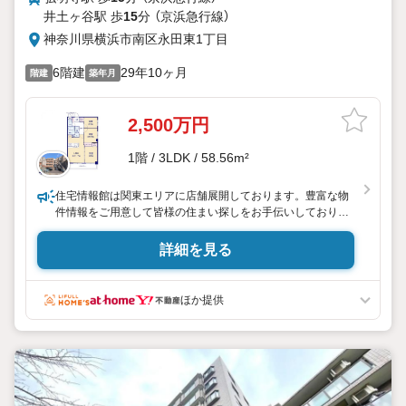
井土ヶ谷駅 歩
15
分 （京浜急行線）
神奈川県横浜市南区永田東1丁目
6階建
29年10ヶ月
階建
築年月
2,500万円
1階 / 3LDK / 58.56m²
住宅情報館は関東エリアに店舗展開しております。豊富な物
件情報をご用意して皆様の住まい探しをお手伝いしておりま
す。まずは最寄りの住宅情報館にお気軽にご相談ください。
詳細を見る
【営業時間 10:0019:00 火曜・水曜（祝日の場合は営業いた
します）】
「資料請求」「内覧」のお問い合わせは上記時間内ですとスムー
ほか提供
ズにご対応が可能です。
スタッフ一同お客様のお問合せをお待ちしております。
【住宅ローン相談会】開催中
無理のない住宅ローンの試算やご購入の際にかかる諸費用の
概算も行っております。しっかりとした資金計画のアドバイ