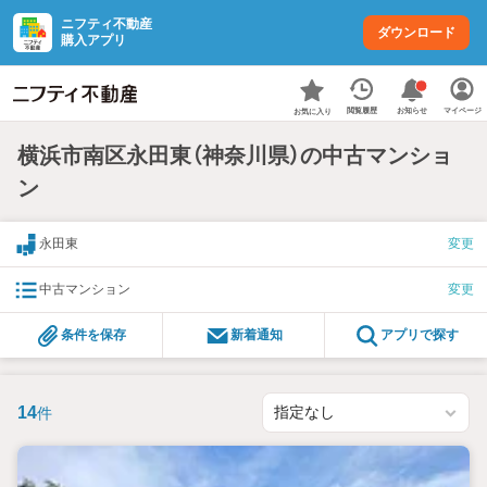
ニフティ不動産
ダウンロード
購入アプリ
お知らせ
閲覧履歴
マイページ
お気に入り
横浜市南区永田東（神奈川県）の中古マンショ
ン
永田東
変更
中古マンション
変更
条件を保存
新着通知
アプリで探す
14
件