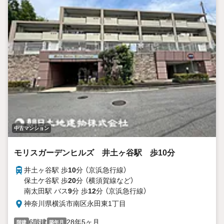
中古マンション
モリスガーデンヒルズ 井土ヶ谷駅 歩10分
井土ヶ谷駅 歩
10
分 （京浜急行線）
保土ケ谷駅 歩
20
分 （横須賀線
など
）
南太田駅 バス
9
分 歩
12
分 （京浜急行線）
神奈川県横浜市南区永田東1丁目
6階建
28年5ヶ月
階建
築年月