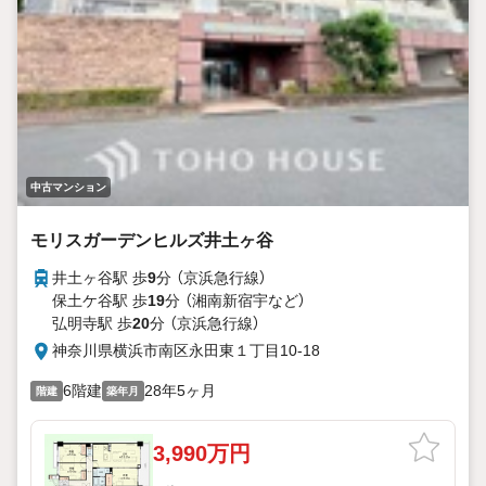
中古マンション
モリスガーデンヒルズ井土ヶ谷
井土ヶ谷駅 歩
9
分 （京浜急行線）
保土ケ谷駅 歩
19
分 （湘南新宿宇
など
）
弘明寺駅 歩
20
分 （京浜急行線）
神奈川県横浜市南区永田東１丁目10-18
6階建
28年5ヶ月
階建
築年月
3,990万円