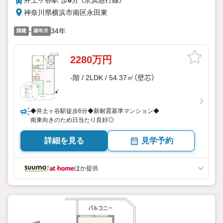
神奈川県横浜市南区永田東
-
34年
階建
築年月
2280万円
-階 / 2LDK / 54.37㎡（壁芯）
◆井土ヶ谷駅徒歩6分◆新耐震基準マンション◆
南東向きのため日当たり良好◎
詳細を見る
見学予約
ほか提供