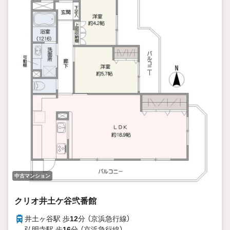
中古マンション
クリオ井土ケ谷弐番館
井土ヶ谷駅 歩
12
分 （京浜急行線）
弘明寺駅 歩
16
分 （京浜急行線）