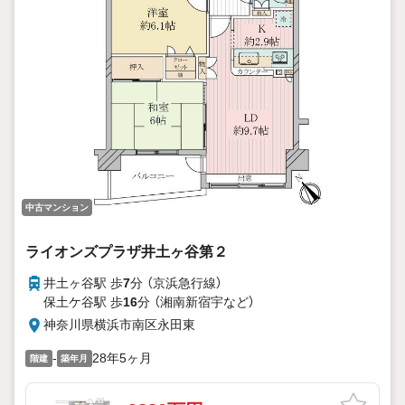
中古マンション
ライオンズプラザ井土ヶ谷第２
井土ヶ谷駅 歩
7
分 （京浜急行線）
保土ケ谷駅 歩
16
分 （湘南新宿宇
など
）
神奈川県横浜市南区永田東
-
28年5ヶ月
階建
築年月