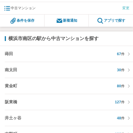
中古マンション
変更
条件を保存
新着通知
アプリで探す
横浜市南区の駅から中古マンションを探す
蒔田
67
件
南太田
30
件
黄金町
80
件
阪東橋
127
件
井土ヶ谷
48
件