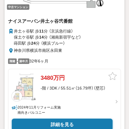
中古マンション
ナイスアーバン井土ヶ谷弐番館
井土ヶ谷駅 歩
11
分 （京浜急行線）
保土ケ谷駅 歩
14
分 （湘南新宿宇
など
）
蒔田駅 歩
24
分 （横浜ブルー）
神奈川県横浜市南区永田東
-
32年6ヶ月
階建
築年月
3480万円
-階 / 3DK / 55.51㎡（16.79坪）（壁芯）
2024年11月リフォーム実施
南向きバルコニー
詳細を見る