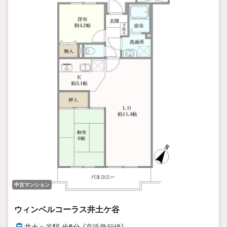
中古マンション
ウィンベルコーラス井土ケ谷
井土ヶ谷駅 歩
6
分 （京浜急行線）