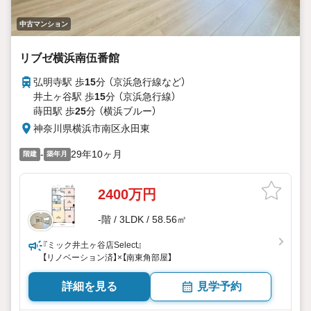
中古マンション
リブゼ横浜南伍番館
弘明寺駅 歩
15
分 （京浜急行線
など
）
井土ヶ谷駅 歩
15
分 （京浜急行線）
蒔田駅 歩
25
分 （横浜ブルー）
神奈川県横浜市南区永田東
-
29年10ヶ月
階建
築年月
2400万円
-階 / 3LDK / 58.56㎡
『ミック井土ヶ谷店Select』
【リノベーション済】×【南東角部屋】
詳細を見る
見学予約