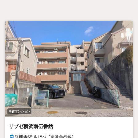
■住まい選びはフィーリングも大切です。現地の空気や雰囲
気を感じてみましょう。営業スタッフまでお問合せください
ませ。
■当日の現地見学も承ります。
物件は内装や質感などもそうですが住まい選びはフィーリン
グも大切です。現地の空気や雰囲気を感じてみましょう。住
まいを決める大切な情報ですお客様のこだわりを聞かせてく
ださい！
■ ご来店時にはお車の無料提携駐車場ございます。詳しくは
営業スタッフまでお問合せくださいませ！
■周辺の教育施設やスーパー、ドラックストア等の情報、災
害情報等がわかる「物件レポート」お渡します
■他の物件と併せてご案内もOK-ご自宅や指定場所から無料送
迎もOK-当日見学もOKです！
中古マンション
リブゼ横浜南伍番館
弘明寺駅 歩
15
分 （京浜急行線）