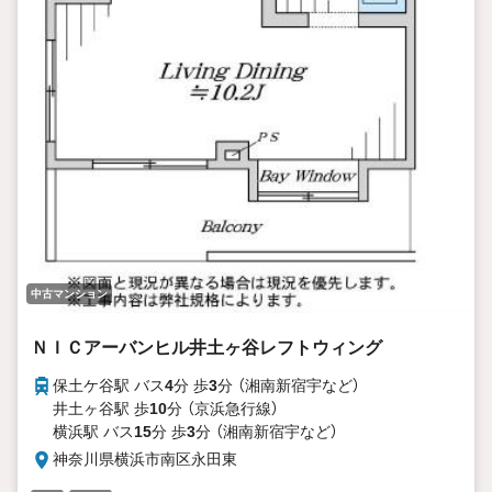
中古マンション
ＮＩＣアーバンヒル井土ヶ谷レフトウィング
保土ケ谷駅 バス
4
分 歩
3
分 （湘南新宿宇
など
）
井土ヶ谷駅 歩
10
分 （京浜急行線）
横浜駅 バス
15
分 歩
3
分 （湘南新宿宇
など
）
神奈川県横浜市南区永田東