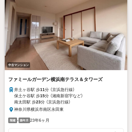
中古マンション
ファミールガーデン横浜南テラス＆タワーズ
井土ヶ谷駅 歩
11
分 （京浜急行線）
保土ケ谷駅 歩
15
分 （湘南新宿宇
など
）
南太田駅 歩
23
分 （京浜急行線）
神奈川県横浜市南区永田東
-
23年6ヶ月
階建
築年月