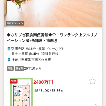
中古マンション
◆◇リブゼ横浜南伍番館◆◇ ワンランク上フルリノ
ベーション済♪角部屋・南向き
弘明寺駅 歩
15
分 （横浜ブルー
など
）
井土ヶ谷駅 歩
15
分 （京浜急行線）
神奈川県横浜市南区永田東
-
29年10ヶ月
階建
築年月
2400万円
NEW
-階 / 3LDK / 58.56㎡