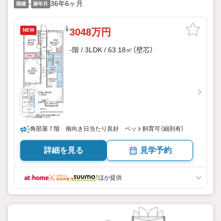
-
36年6ヶ月
階建
築年月
3048万円
NEW
-階 / 3LDK / 63.18㎡（壁芯）
角部屋７階 南向き日当たり良好 ペット飼育可（細則有）
詳細を見る
見学予約
ほか提供