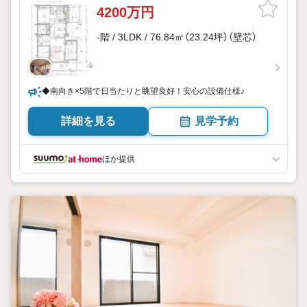
4200万円
-階 / 3LDK / 76.84㎡（23.24坪）（壁芯）
◆南向き×5階で日当たりと眺望良好！安心の設備仕様♪
詳細を見る
見学予約
ほか提供