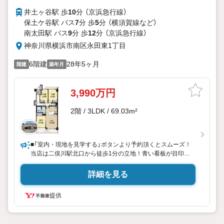
井土ヶ谷駅 歩
10
分 （京浜急行線）
保土ケ谷駅 バス
7
分 歩
5
分 （横須賀線
など
）
南太田駅 バス
9
分 歩
12
分 （京浜急行線）
神奈川県横浜市南区永田東1丁目
6階建
28年5ヶ月
階建
築年月
3,990万円
2階 / 3LDK / 69.03m²
■「室内・現地を見学する」ボタンより予約頂くとスムーズ！
当店は二俣川駅北口から徒歩1分の立地！青い看板が目印で
す。
■接客スペースとDVDや遊び道具が揃ったキッズコーナーな
詳細を見る
ど、お子様にも退屈せずにお過ごし頂けます。
■ テレワークで作業効率のUP化オウチ時間で人生を豊かにす
提供
るためにONとOFFを切り替えて、家族との時間も増えて幸せ
マイホームを！
■ 住宅ローンのご相談承ります。