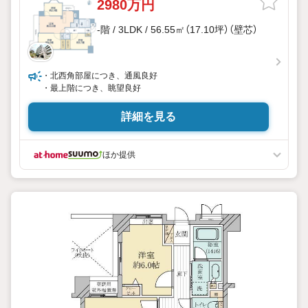
2980万円
-階 / 3LDK / 56.55㎡（17.10坪）（壁芯）
・北西角部屋につき、通風良好
・最上階につき、眺望良好
詳細を見る
ほか提供