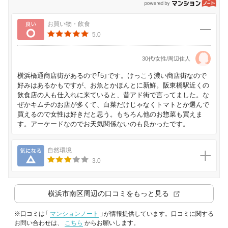
p
良い
お買い物・飲食
5.0
30代/女性/周辺住人
横浜橋通商店街があるので「5」です。けっこう濃い商店街なので
好みはあるかもですが、お魚とかほんとに新鮮。阪東橋駅近くの
飲食店の人も仕入れに来ていると、昔アド街で言ってました。な
ぜかキムチのお店が多くて、白菜だけじゃなくトマトとか選んで
買えるので女性は好きだと思う。もちろん他のお惣菜も買えま
す。アーケードなのでお天気関係ないのも良かったです。
気になる
自然環境
3.0
横浜市南区
周辺の口コミをもっと見る
※口コミは「
マンションノート
」が情報提供しています。口コミに関する
お問い合わせは、
こちら
からお願いします。