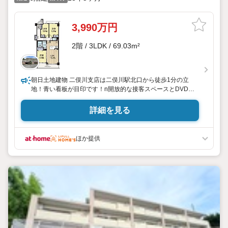
3,990万円
2階 / 3LDK / 69.03m²
朝日土地建物 二俣川支店は二俣川駅北口から徒歩1分の立
地！青い看板が目印です！n開放的な接客スペースとDVDや
遊び道具が揃ったキッズコーナーやおむつ交換台も完備！お
子様連れでも安心です。 nお車の際には近隣に無料提携駐車
詳細を見る
場もございます。nご来場の際は、事前にご予約をお願いし
ます。n「見学予約する」ボタンよりご予約頂くとスムーズで
す♪
ほか提供