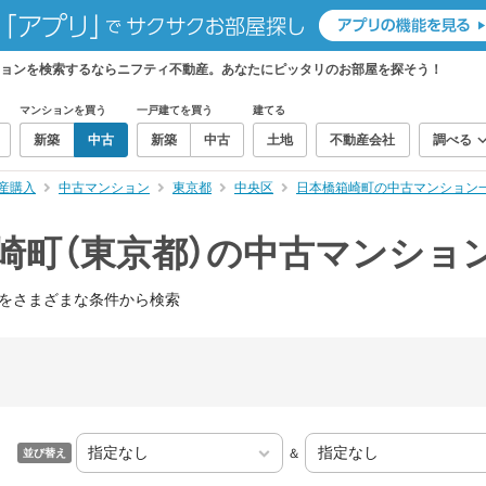
ションを検索するならニフティ不動産。あなたにピッタリのお部屋を探そう！
マンションを買う
一戸建てを買う
建てる
新築
中古
新築
中古
土地
不動産会社
調べる
産購入
中古マンション
東京都
中央区
日本橋箱崎町の中古マンション
崎町（東京都）の中古マンショ
をさまざまな条件から検索
＆
並び替え