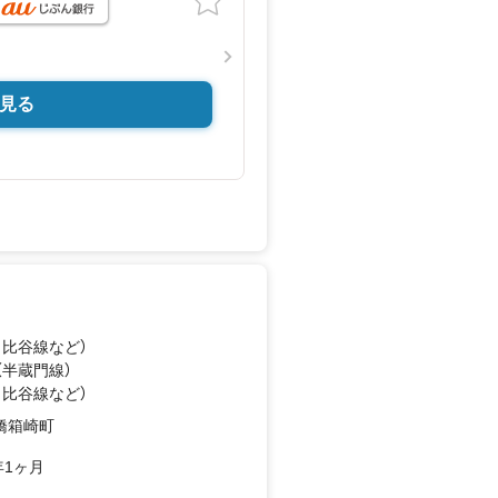
見る
日比谷線
など
）
（半蔵門線）
日比谷線
など
）
橋箱崎町
年1ヶ月