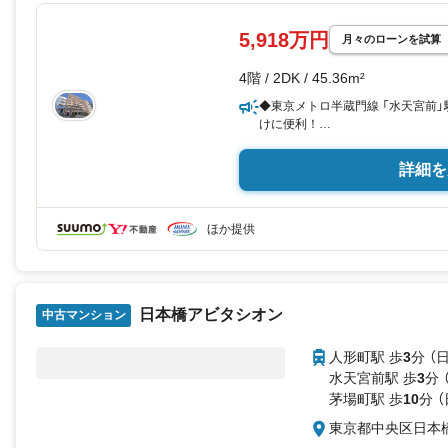
5,918万円
月々のローンを試算
4階 / 2DK / 45.36m²
◆東京メトロ半蔵門線 「水天宮前
けに便利！
◆お部屋を用途に合わせて使い分け
◆エアコン付きのため、ご入居後
詳細を
す！
◆独立洗面台付きで、水まわりも
◆隅田川テラスが徒歩圏内にあり
ほか提供
◆各居室収納付きで、衣類や荷物
◆お手入れしやすいフローリング
◆投資用としても、セカンドハウ
◆「まいばすけっと（日本橋蛎殻町店
日本橋アビタシオン
中古マンション
【営業時間10:0019:00】
上記時間はお電話が繋がりやすく
人形町駅 歩
3
分 （
さい！
現地を見学される場合はご見学予
水天宮前駅 歩
3
分 
ご希望の日時をご記入いただけま
茅場町駅 歩
10
分 
**住宅ローン**
東京都中央区日本
諸費用込融資や築年数の古い物件
銀行をご提案します。