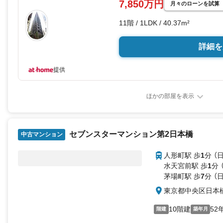
7,850万円
月々のローンを試算
11階 / 1LDK / 40.37m²
詳細を
提供
ほかの部屋を表示
セブンスターマンション第2日本橋
中古マンション
人形町駅 歩
1
分 （
水天宮前駅 歩
1
分 
茅場町駅 歩
7
分 （
東京都中央区日本
10階建
52
階建
築年月