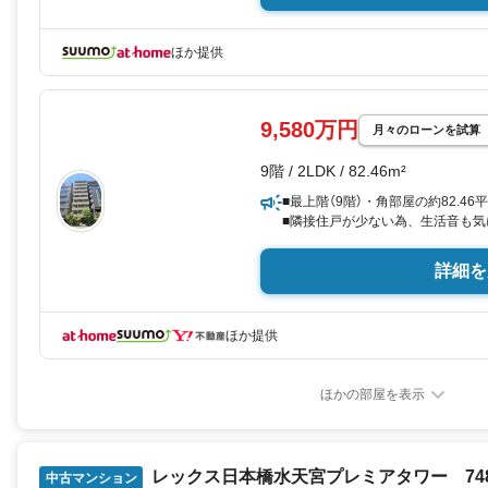
ほか提供
9,580万円
月々のローンを試算
9階 / 2LDK / 82.46m²
■最上階（9階）・角部屋の約82.46
■隣接住戸が少ない為、生活音も気
■4面採光の為、日当たりが良く風
■3駅4路線利用可能で交通至便
詳細を
・東京メトロ半蔵門線「水天宮前」
・東京メトロ日比谷線・東西線「茅場
・東京メトロ日比谷線・都営浅草線「
ほか提供
■東京シティエアターミナル（T-CA
羽田空港や成田空港への直接ア
ほかの部屋を表示
レックス日本橋水天宮プレミアタワー 7480
中古マンション