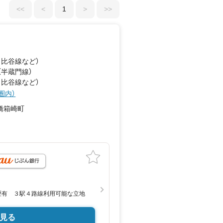
<<
<
1
>
>>
日比谷線
など
）
（半蔵門線）
日比谷線
など
）
圏内）
橋箱崎町
月
歴有 ３駅４路線利用可能な立地
見る