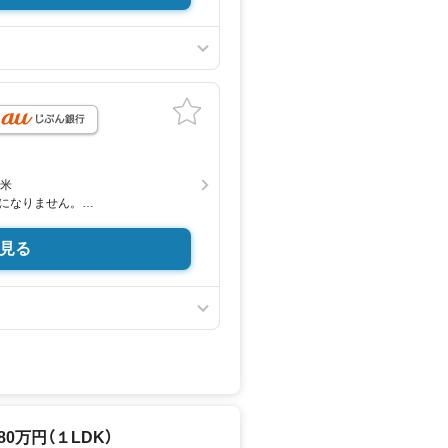
平米
になりません。
通しの良いお部屋。
見る
駅 徒歩4分
町」駅 徒歩5分
人形町」駅 徒歩11分
T）徒歩5分。
クセス。
万円（１LDK）