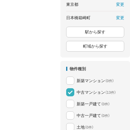
変更
東京都
変更
日本橋箱崎町
駅から探す
町域から探す
物件種別
新築マンション
（0件）
中古マンション
（13件）
新築一戸建て
（0件）
中古一戸建て
（0件）
土地
（0件）