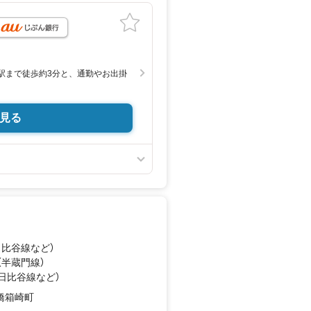
」駅まで徒歩約3分と、通勤やお出掛
しやすい2DKです！
すぐに快適な新生活を始められま
見る
使いやすいお部屋です！
、お散歩にも便利な住環境です！
も整理しやすい住空間です！
仕様！
スとしてもご検討いただけます！
）」まで徒歩約3分！
なっております。お気軽にご連絡下
日比谷線
など
）
約ボタンより
（半蔵門線）
すとスムーズにご案内が可能です。
（日比谷線
など
）
橋箱崎町
のローンも得意としており、最適な