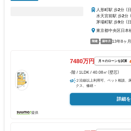
人形町駅 歩
2
分 （
水天宮前駅 歩
2
分 
茅場町駅 歩
9
分 （
東京都中央区日本
-
13年8ヶ
階建
築年月
7480万円
月々のローンを試算
-階 / 1LDK / 40.08㎡（壁芯）
２沿線以上利用可、ペット相談、
クス、修繕・
詳細を
提供