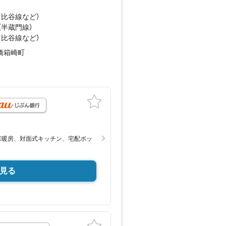
日比谷線
など
）
（半蔵門線）
日比谷線
など
）
橋箱崎町
月
床暖房、対面式キッチン、宅配ボッ
見る