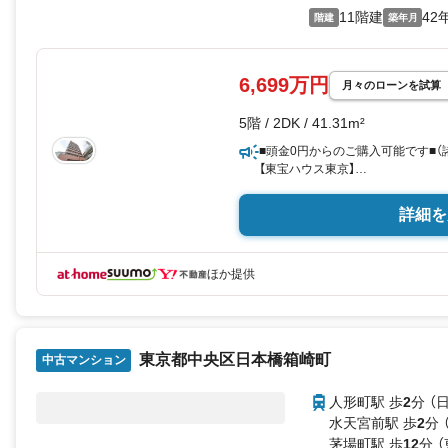
11階建
42
**リフォーム**
階建
築年月
理想の間取り、テイストを作り上
の同行も可能です。
6,699万円
月々のローンを試算
5階 / 2DK / 41.31m²
■頭金0円からのご購入可能です■（
【東宝ハウス東京】
提携住宅ローン×低金利×保障付帯
詳細を
【Yahoo！ 不動産キャンペーン対象
当店で物件を成約するとPayPay
ほか提供
「Yahoo！ 不動産 物件ご成約キ
「資料をもらう」「見学予約をする
※必ずYahoo！ JAPAN IDでロ
※PayPayボーナスライトは出金
東京都中央区日本橋箱崎町
中古マンション
人形町駅 歩
2
分 （
ご案内・詳細な資料のご請求はお気
お電話でのお問い合わせも常時受
水天宮前駅 歩
2
分 
茅場町駅 歩
12
分 