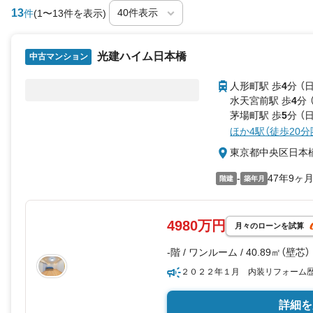
13
件
(1〜13件を表示)
光建ハイム日本橋
中古マンション
人形町駅 歩
4
分 （
水天宮前駅 歩
4
分 
茅場町駅 歩
5
分 （
ほか4駅（徒歩20分
東京都中央区日本
-
47年9ヶ
階建
築年月
4980万円
月々のローンを試算
-階 / ワンルーム / 40.89㎡（壁芯）
２０２２年１月 内装リフォーム
詳細を