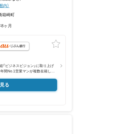
圏内）
橋箱崎町
年8ヶ月
組「ビジネスビジョン」に取り上げ
人年間No.1営業マンが複数在籍して
マンション売買のスペシャリスト集
のご自宅までお伺いいたしますので、
見る
他社さん掲載物件も弊社にてご紹