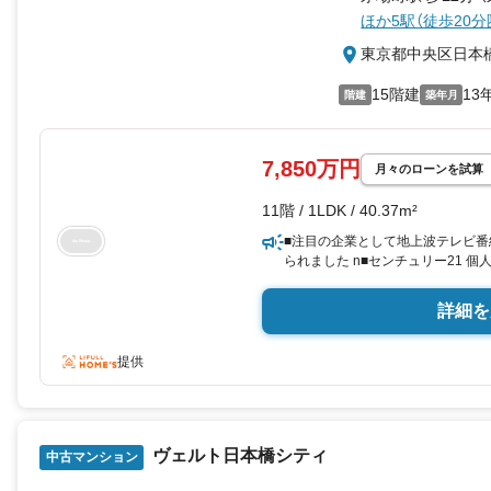
お気軽にお問い合わせください。
ほか5駅（徒歩20分
東京都中央区日本
15階建
13
階建
築年月
7,850万円
月々のローンを試算
11階 / 1LDK / 40.37m²
■注目の企業として地上波テレビ番
られました n■センチュリー21 個
おります。n■私たちは一都三県の
団です。 n■ご案内時にはお客様
詳細を
ご来店の必要はございません。n■
介・ご案内可能です
提供
ヴェルト日本橋シティ
中古マンション