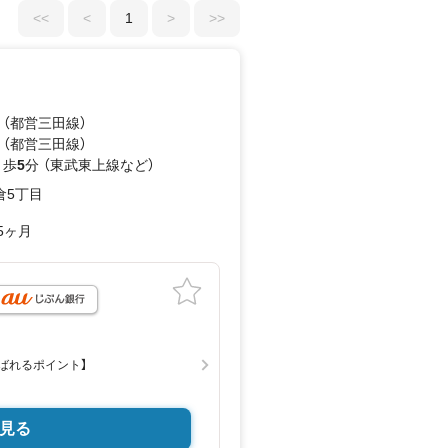
<<
<
1
>
>>
 （都営三田線）
 （都営三田線）
 歩
5
分 （東武東上線
など
）
倉5丁目
5ヶ月
ばれるポイント】
約キャンペーン実施中！
26年12月28日
見る