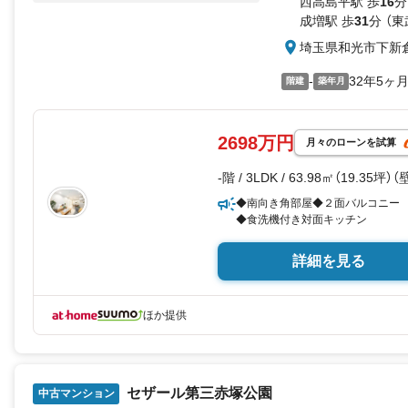
西高島平駅 歩
16
分
■「大島公園」徒歩約2分。晴れの
成増駅 歩
31
分 （
すね
埼玉県和光市下新
【お電話でのご予約のほうがスムー
-
32年5ヶ
内覧は10:0018:00まで可能で
階建
築年月
い！）
●見学のご希望はインターネットで
［室内・現地を見学する］ボタンを
2698万円
月々のローンを試算
当日の見学も受付ておりますので
-階 / 3LDK / 63.98㎡（19.35坪）
◆南向き角部屋◆２面バルコニー
◆食洗機付き対面キッチン
詳細を見る
ほか提供
セザール第三赤塚公園
中古マンション