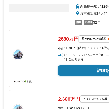
新高島平駅 歩
12
分
東京都板橋区大門
-
32年
階建
築年月
2680万円
月々のローンを試算
-階 / 1DK+S（納戸） / 50.87㎡（壁
☆リノベーション済み住戸（2015年
☆日当たり良好
詳細を
提供
2,680万円
月々のローンを試算
2階 / 1DK / 50.87m²