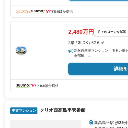
■お電話にてのご対応も承ります
午前9時午後20時
ほか提供
この時間帯は、お電話でのお問い
す。
2.経験豊富のスタッフが対応いた
2,480万円
月々のローンを試算
スタッフ全員が大手不動産会社出
ご購入いただけるように努めてい
2階 / 3LDK / 62.6m²
3.問い合わせもスピーディーに対
新耐震基準マンション！明るい陽
問い合わせ当日でも、出来る限り
角部屋！
スピーディーに対応させて頂きま
■1985年創業のベストセレクト■
詳細を
ご相談に関して料金は頂きません
【おすすめPOINT】
お客様の住宅購入を後押ししてい
■セキュリティ面も安心のオートロ
東京・神奈川・埼玉で店舗開設し
■外出時や仕事中の荷物受け取りも
お気軽にお問い合わせ下さい。
ほか提供
■お料理をしながらでもご家族と
■各居室に収納が設けられ生活ス
■日々のお掃除やインテリアも合
■玄関からは廊下とドアで区切ら
クリオ西高島平壱番館
中古マンション
【周辺環境】
■「和光市立下新倉小学校」まで徒
新高島平駅 歩
29
分
■ちょっとしたお買い物にも嬉しい
店」徒歩約5分