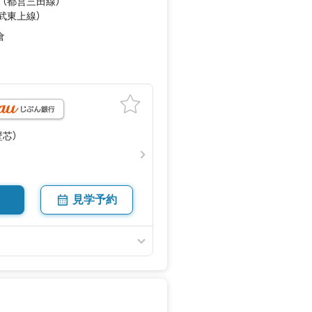
 （都営三田線）
日にはお子様と遊びに行くのも良いで
東武東上線）
倉
ズにご対応できます】
月
す（それ以外の時間帯もご相談くださ
の予約も可能です●
クリック！
お気軽にご相談下さい
（壁芯）
見学予約