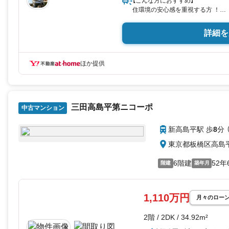
【こんな方におすすめ】
住環境の安心感を重視する方 ！
おしゃれなアクセントウォールを
すぐ住めるきれいな住まいを探し
詳細を
【アピールポイント】
リノベーションにて、間取りを使い
ほか提供
玄関にはミラー付シューズボック
細部のこだわりが毎日を迎えてく
【リフォーム内容】2026年3月室
システムキッチン交換（食洗器・水
三田高島平第ニコーポ
中古マンション
浴室交換（追い焚き機能・換気乾燥暖
洗面化粧台交換（三面鏡付）
新高島平駅 歩
8
分 
トイレ交換（手洗い付）
給湯器交換
東京都板橋区高島
給水・給湯・排水管更新
モニター付きインターホン交換
6階建
52年
階建
築年月
エアコン2台新規設置
フローリング全て張替え
クロス全て貼替
建具全て交換
1,110万円
月々のロー
玄関収納（ミラー付き）設置
玄関ドアダイノックシート貼り
2階 / 2DK / 34.92m²
ハウスクリーニング等実施