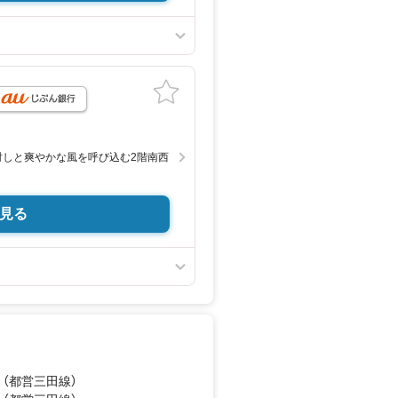
合わせがスムーズにご案内出来ま
します
身です。納得いく条件で
きます！
応いたします
射しと爽やかな風を呼び込む2階南西
希望の物件の内覧が出来るよう
す。
見る
。
きたい為一都三県ご案内可能。
ック付き
ております。
便利な宅配ボックス
の会話を楽しめる対面キッチン
ペースを広く利用できます
わせやすい全居室フローリング
れプライバシーを守ります
歩約2分の立地
 （都営三田線）
「セブンイレブン和光下新倉5丁目