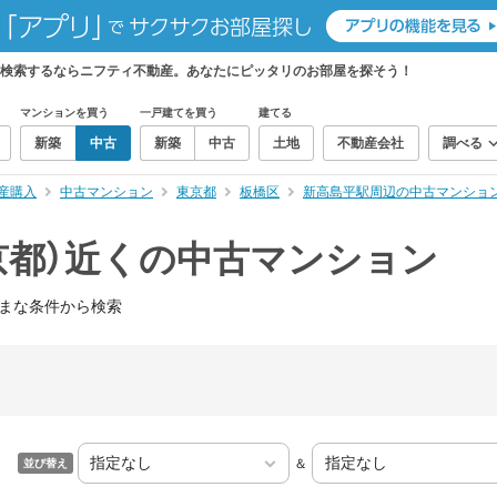
を検索するならニフティ不動産。あなたにピッタリのお部屋を探そう！
マンションを買う
一戸建てを買う
建てる
新築
中古
新築
中古
土地
不動産会社
調べる
産購入
中古マンション
東京都
板橋区
新高島平駅周辺の中古マンショ
京都）近くの中古マンション
まな条件から検索
＆
並び替え