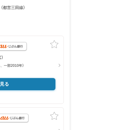
 （都営三田線）
芯）
、一部2010年）
見る