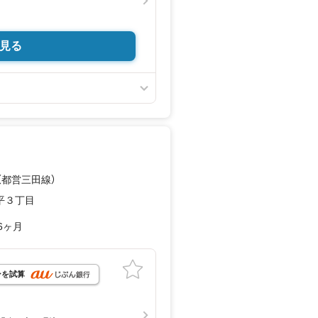
探している！
ている！
見る
やすい3LDKに変更！
ス＆エコカラットなど
れます！
内リフォーム実施
栓一体型浄水器付）
房機付、1416サイズ）
（都営三田線）
平３丁目
6ヶ月
ンを試算