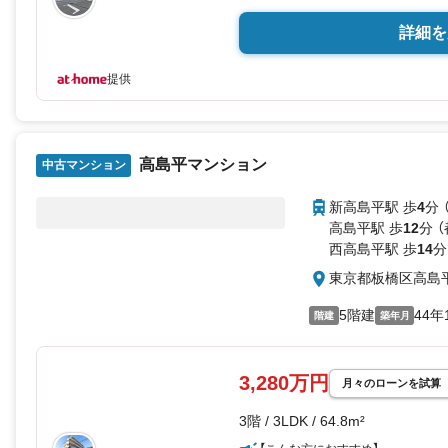
詳細を
提供
高島平マンション
中古マンション
新高島平駅 歩
4
分 
高島平駅 歩
12
分 
西高島平駅 歩
14
分
東京都板橋区高島
5階建
44年
階建
築年月
3,280万円
月々のローンを試算
3階 / 3LDK / 64.8m²