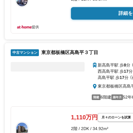
詳細を
提供
東京都板橋区高島平３丁目
中古マンション
新高島平駅 歩
8
分 
西高島平駅 歩
17
分
高島平駅 歩
17
分 
東京都板橋区高島
6階建
52年
階建
築年月
1,110万円
月々のローンを試算
2階 / 2DK / 34.92m²