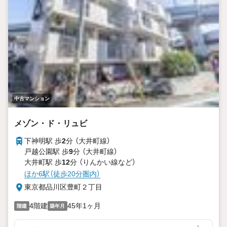
■3方角部屋につき陽当たり・眺望良好
■専有面積約76.93m2・ゆとりのある3LDK
■給水管・給湯管に至るまで新規交換
■LDに床暖房
■2匹までペット飼育可（規約有・共用部にペットの足洗い場
有）
■住友グループの安心管理
中古マンション
-Daigasグループのグローバルベイス-
リノベーションマンション累計6000戸の供給実績！
メゾン・ド・リュビ
多くの物件調達・リノベーション実績で培ったノウハウをも
とに、お客さまの理想の暮らしにあった物件をご紹介いたし
下神明駅 歩
2
分 （大井町線）
ます。
戸越公園駅 歩
9
分 （大井町線）
グローバルベイスは、持続可能な社会を実現するために進化
大井町駅 歩
12
分 （りんかい線
など
）
を続けるDaigasグループの一員です。
ほか6駅（徒歩20分圏内）
※駐車場等の空き状況は変わる場合がございます。
東京都品川区豊町２丁目
4階建
45年1ヶ月
階建
築年月