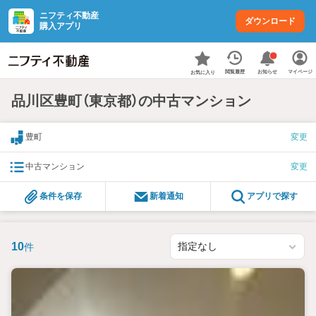
ニフティ不動産
ダウンロード
購入アプリ
お知らせ
閲覧履歴
マイページ
お気に入り
品川区豊町（東京都）の中古マンション
豊町
変更
中古マンション
変更
条件を保存
新着通知
アプリで探す
10
件