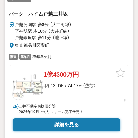
パーク・ハイム戸越三井坂
戸越公園駅 歩
8
分 （大井町線）
下神明駅 歩
10
分 （大井町線）
戸越銀座駅 歩
11
分 （池上線）
東京都品川区豊町
-
26年6ヶ月
階建
築年月
1億4300万円
-階 / 3LDK / 74.17㎡（壁芯）
三井不動産（株）旧分譲
2026年10月上旬リフォーム完了予定！
詳細を見る