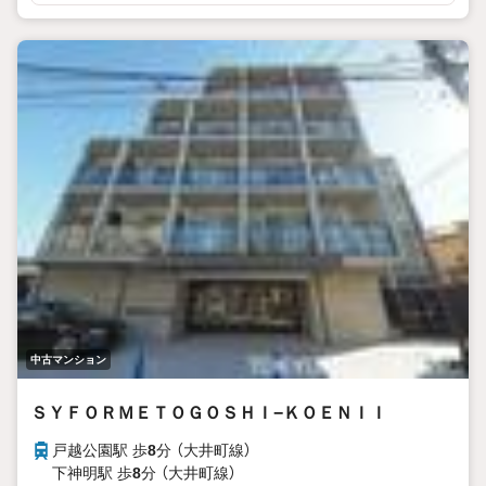
中古マンション
ＳＹＦＯＲＭＥＴＯＧＯＳＨＩ−ＫＯＥＮＩＩ
戸越公園駅 歩
8
分 （大井町線）
下神明駅 歩
8
分 （大井町線）