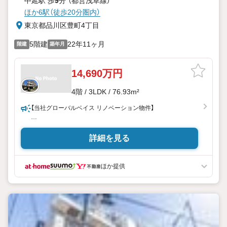
中延駅 歩
9
分 （都営浅草線）
ほか6駅（徒歩20分圏内）
東京都品川区豊町4丁目
5階建
22年11ヶ月
階建
築年月
14,690万円
4階 / 3LDK / 76.93m²
【当社グローバルベイス リノベーション物件】
/
空室・見学予約受付中！
詳細を見る
＼
生活に便利な住環境
ほか提供
■『戸越公園』駅徒歩5分・『西大井』駅徒歩8分・『中延』駅徒歩
9分
■オオゼキ戸越六丁目店…徒歩4分
■戸越公園…徒歩8分
■東急ストアフードステーション戸越公園店…徒歩5分