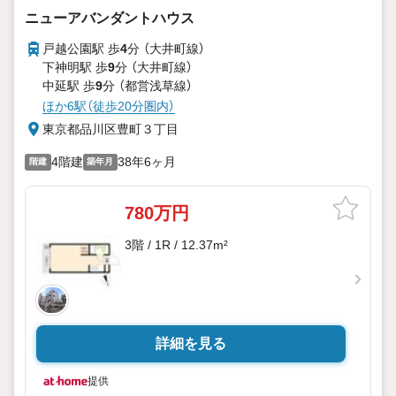
ニューアバンダントハウス
戸越公園駅 歩
4
分 （大井町線）
下神明駅 歩
9
分 （大井町線）
中延駅 歩
9
分 （都営浅草線）
ほか6駅（徒歩20分圏内）
東京都品川区豊町３丁目
4階建
38年6ヶ月
階建
築年月
780万円
3階 / 1R / 12.37m²
詳細を見る
提供