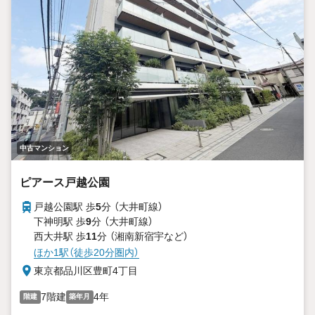
中古マンション
ピアース戸越公園
戸越公園駅 歩
5
分 （大井町線）
下神明駅 歩
9
分 （大井町線）
西大井駅 歩
11
分 （湘南新宿宇
など
）
ほか1駅（徒歩20分圏内）
東京都品川区豊町4丁目
7階建
4年
階建
築年月