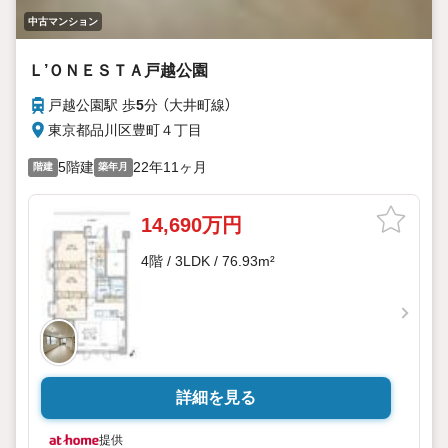
中古マンション
Ｌ’ＯＮＥＳＴＡ戸越公園
戸越公園駅 歩
5
分 （大井町線）
東京都品川区豊町４丁目
5階建
22年11ヶ月
階建
築年月
14,690万円
4階 / 3LDK / 76.93m²
詳細を見る
提供