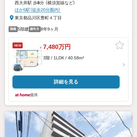
西大井駅 歩
8
分 （横須賀線
など
）
ほか5駅（徒歩20分圏内）
東京都品川区豊町４丁目
5階建
8年9ヶ月
階建
築年月
7,480万円
NEW
3階 / 1LDK / 40.58m²
詳細を見る
提供