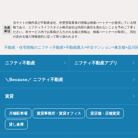
当サイトの物件及び不動産会社、外壁塗装業者の情報は検索パートナーが提供している情
報であり、ニフティライフスタイル株式会社は内容の責任を負わないことを予めご了承く
免責
事項
ださい。本サービス内でお客様が入力される個人情報は、検索パートナーが取得し、同社
の定める個人情報規約に従って取り扱われます。
不動産・住宅情報のニフティ不動産
不動産購入
中古マンション
東京都
品川
ニフティ不動産
ニフティ不動産アプリ
＼Because／ ニフティ不動産
賃貸
月極駐車場
賃貸事務所・賃貸オフィス
貸店舗・店舗賃貸
貸し倉庫