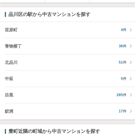
品川区の駅から中古マンションを探す
荏原町
4
件
青物横丁
36
件
北品川
51
件
中延
5
件
目黒
285
件
鮫洲
17
件
豊町近隣の町域から中古マンションを探す