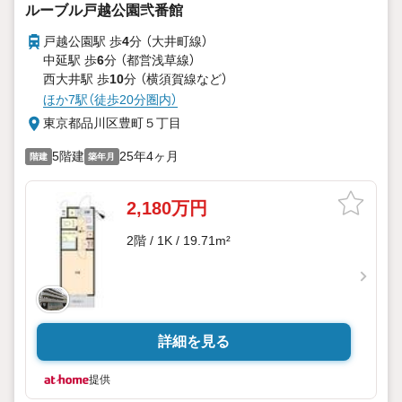
ルーブル戸越公園弐番館
戸越公園駅 歩
4
分 （大井町線）
中延駅 歩
6
分 （都営浅草線）
西大井駅 歩
10
分 （横須賀線
など
）
ほか7駅（徒歩20分圏内）
東京都品川区豊町５丁目
5階建
25年4ヶ月
階建
築年月
2,180万円
2階 / 1K / 19.71m²
詳細を見る
提供