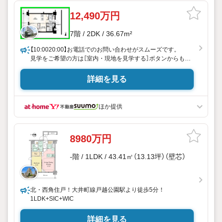
12,490万円
7階 / 2DK / 36.67m²
【10:0020:00】お電話でのお問い合わせがスムーズです。
見学をご希望の方は［室内・現地を見学する］ボタンからもご
予約できます。
詳細を見る
■無料送迎サービス
チャイルドシート付き7人乗り車両でのご送迎可能です。
ほか提供
■資金計画のご相談
弊社、住宅ローンアドバイザーからお客様のライフスタイル
に合わせた資金計画も無料で行っております。
8980万円
■ネットに出ていない物件のご案内
-階 / 1LDK / 43.41㎡（13.13坪）（壁芯）
ご希望条件を伺えれば、お好みの物件に出会えるご提案をい
たします。
目黒駅に弊社オフィスがございますので、城南地区の不動産
情報はお任せください！
北・西角住戸！大井町線戸越公園駅より徒歩5分！
1LDK+SIC+WIC
■購入オリジナルプラン作成
弊社には設計士が在籍しており、ご要望に併せたオリジナル
詳細を見る
プランの作成を行っております。