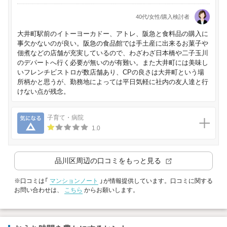
40代/女性/購入検討者
大井町駅前のイトーヨーカドー、アトレ、阪急と食料品の購入に
事欠かないのが良い。阪急の食品館では手土産に出来るお菓子や
佃煮などの店舗が充実しているので、わざわざ日本橋や二子玉川
のデパートへ行く必要が無いのが有難い。また大井町には美味し
いフレンチビストロが数店舗あり、CPの良さは大井町という場
所柄かと思うが、勤務地によっては平日気軽に社内の友人達と行
けない点が残念。
気になる
子育て・病院
1.0
品川区
周辺の口コミをもっと見る
※口コミは「
マンションノート
」が情報提供しています。口コミに関する
お問い合わせは、
こちら
からお願いします。