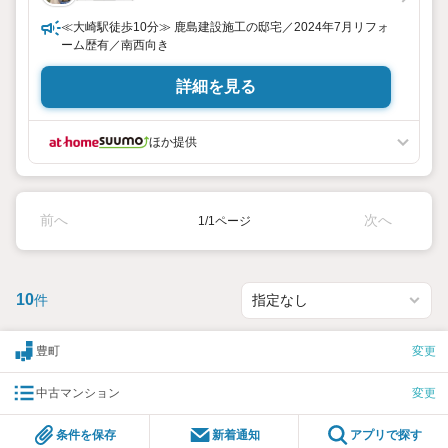
≪大崎駅徒歩10分≫ 鹿島建設施工の邸宅／2024年7月リフォ
ーム歴有／南西向き
詳細を見る
ほか提供
前へ
次へ
1/1ページ
10
件
豊町
変更
中古マンション
変更
条件を保存
新着通知
アプリで探す