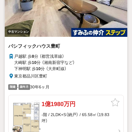
中古マンション
パシフィックハウス豊町
戸越駅 歩
8
分 （都営浅草線）
大崎駅 歩
10
分 （湘南新宿宇
など
）
下神明駅 歩
10
分 （大井町線）
東京都品川区豊町
-
30年6ヶ月
階建
築年月
1億1980万円
-階 / 2LDK+S（納戸） / 65.58㎡（19.83
坪）