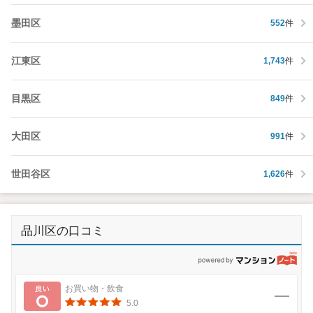
墨田区
552
件
江東区
1,743
件
目黒区
849
件
大田区
991
件
世田谷区
1,626
件
品川区の口コミ
p
良い
お買い物・飲食
5.0