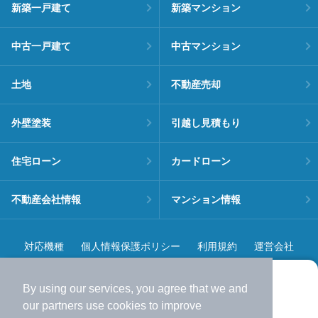
新築一戸建て
新築マンション
中古一戸建て
中古マンション
土地
不動産売却
外壁塗装
引越し見積もり
住宅ローン
カードローン
不動産会社情報
マンション情報
対応機種
個人情報保護ポリシー
利用規約
運営会社
ヘルプ・お問い合わせ
採用情報
By using our services, you agree that we and
より使いやすくなった
our
partners
use cookies to improve
アプリで物件探ししませんか？