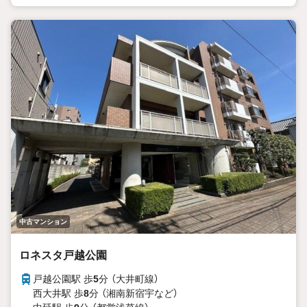
中古マンション
ロネスタ戸越公園
戸越公園駅 歩
5
分 （大井町線）
西大井駅 歩
8
分 （湘南新宿宇
など
）