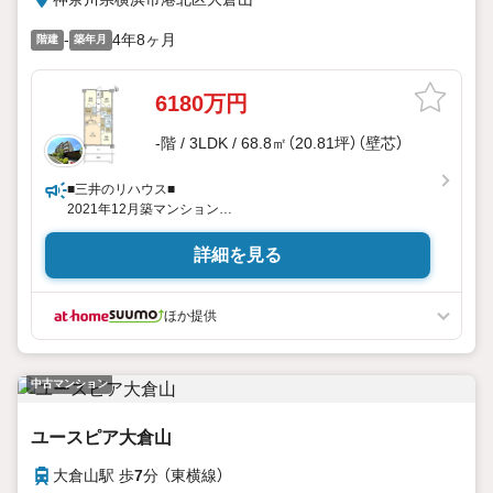
-
4年8ヶ月
階建
築年月
6180万円
-階 / 3LDK / 68.8㎡（20.81坪）（壁芯）
■三井のリハウス■
2021年12月築マンション
南西側にテラス・専用庭有
詳細を見る
ほか提供
中古マンション
ユースピア大倉山
大倉山駅 歩
7
分 （東横線）