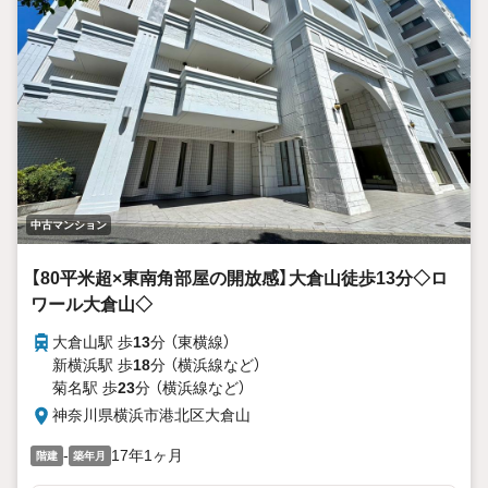
全13店舗でその地域No.1を目指しております。
広告掲載していない物件も多数ございます。
色々廻ったけど良い物件が無いなぁ・・
頭金無くても平気・・？
お家の買替えってどうするの・・？etc.
まずは何でもお気軽にご相談ください！
有資格者が丁寧にご説明させていただきます！
お問い合わせをお待ちしております!!
中古マンション
【80平米超×東南角部屋の開放感】大倉山徒歩13分◇ロ
ワール大倉山◇
大倉山駅 歩
13
分 （東横線）
新横浜駅 歩
18
分 （横浜線
など
）
菊名駅 歩
23
分 （横浜線
など
）
神奈川県横浜市港北区大倉山
-
17年1ヶ月
階建
築年月