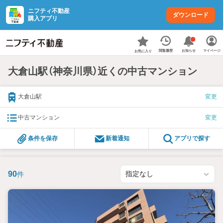
ニフティ不動産
ダウンロード
購入アプリ
お知らせ
閲覧履歴
マイページ
お気に入り
大倉山駅（神奈川県）近くの中古マンション
大倉山駅
変更
中古マンション
変更
条件を保存
新着通知
アプリで探す
90
件