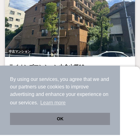
中古マンション
ライオンズマンション大倉山第10
大倉山駅 歩
16
分 （東横線）
By using our services, you agree that we and
より使いやすくなった
菊名駅 歩
22
分 （横浜線
など
）
our
partners
use cookies to improve
アプリで物件探ししませんか？
新綱島駅 歩
28
分 （東急新横浜）
advertising and enhance your experience on
神奈川県横浜市港北区師岡町
✔️
サクサク動く地図で物件検索
our services.
Learn more
✔️
新着物件・価格変動をすぐに通知
-
39年11ヶ月
階建
築年月
✔️
会員登録なし
OK
2720万円
Web版をこのまま使う
購入アプリを開く
路線・駅を変更
詳細条件を変更
-階 / 3LDK / 63.23㎡（19.12坪）（壁芯）