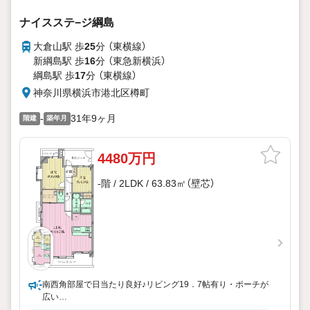
ナイスステ−ジ綱島
大倉山駅 歩
25
分 （東横線）
新綱島駅 歩
16
分 （東急新横浜）
綱島駅 歩
17
分 （東横線）
神奈川県横浜市港北区樽町
-
31年9ヶ月
階建
築年月
4480万円
-階 / 2LDK / 63.83㎡（壁芯）
南西角部屋で日当たり良好♪リビング19．7帖有り・ポーチが
広い