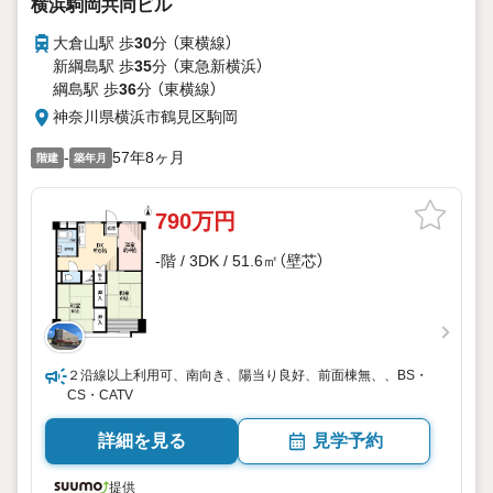
横浜駒岡共同ビル
大倉山駅 歩
30
分 （東横線）
新綱島駅 歩
35
分 （東急新横浜）
綱島駅 歩
36
分 （東横線）
神奈川県横浜市鶴見区駒岡
-
57年8ヶ月
階建
築年月
790万円
-階 / 3DK / 51.6㎡（壁芯）
２沿線以上利用可、南向き、陽当り良好、前面棟無、、BS・
CS・CATV
詳細を見る
見学予約
提供