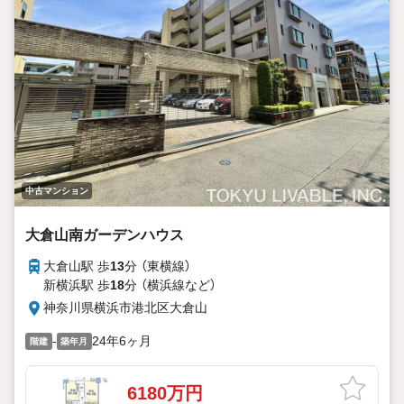
中古マンション
大倉山南ガーデンハウス
大倉山駅 歩
13
分 （東横線）
新横浜駅 歩
18
分 （横浜線
など
）
神奈川県横浜市港北区大倉山
-
24年6ヶ月
階建
築年月
6180万円