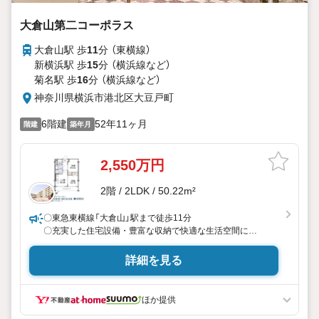
大倉山第二コーポラス
大倉山駅 歩
11
分 （東横線）
新横浜駅 歩
15
分 （横浜線
など
）
菊名駅 歩
16
分 （横浜線
など
）
神奈川県横浜市港北区大豆戸町
6階建
52年11ヶ月
階建
築年月
2,550万円
2階 / 2LDK / 50.22m²
〇東急東横線「大倉山」駅まで徒歩11分
〇充実した住宅設備・豊富な収納で快適な生活空間に
〇スーパーやドラッグストアが徒歩4分圏内の暮らしやすい
住環境
詳細を見る
ーーーーYahoo！ 不動産キャンペーン対象店舗ーーーー
当店で物件を成約するとPayPayボーナスライトがもらえる
「Yahoo！ 不動産 物件ご成約キャンペーン」の対象になりま
ほか提供
す。