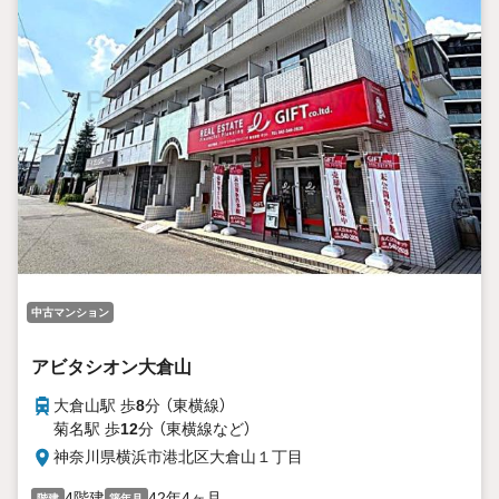
中古マンション
アビタシオン大倉山
大倉山駅 歩
8
分 （東横線）
菊名駅 歩
12
分 （東横線
など
）
神奈川県横浜市港北区大倉山１丁目
4階建
42年4ヶ月
階建
築年月