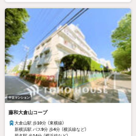
「資料をもらう」「見学予約をする」ボタンからお問い合わせく
ださい。
※必ずYahoo！ JAPAN IDでログインしてください。
※PayPayボーナスライトは出金と譲渡はできません。有効期
限は付与日から60日です。
ーーーーーーーーーーーーーーーーーーーーーーーーーー
紹介金融機関/都市銀行
利率/年利 0.95％（変動金利）
※上記金利は 2026年8月時点 のものであり、実際の適用金利
は融資実行時のものとなります。金利情勢により表記の返済
額と異なる場合があります。
ーーーーーーーーーーーーーーーーーーーーーーーーー
中古マンション
藤和大倉山コープ
大倉山駅 歩
10
分 （東横線）
新横浜駅 バス
9
分 歩
4
分 （横浜線
など
）
菊名駅 歩
14
分 （横浜線
など
）