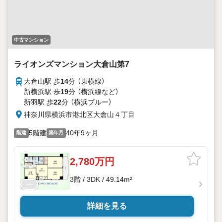
中古マンション
ライオンズマンション大倉山第7
大倉山駅 歩
14
分 （東横線）
新横浜駅 歩
19
分 （横浜線
など
）
新羽駅 歩
22
分 （横浜ブルー）
神奈川県横浜市港北区大倉山４丁目
5階建
40年9ヶ月
階建
築年月
2,780万円
3階 / 3DK / 49.14m²
詳細を見る