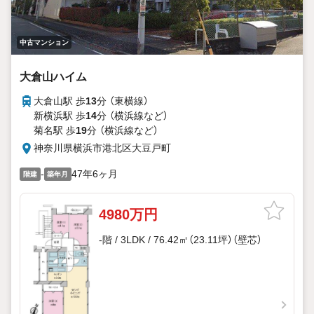
中古マンション
大倉山ハイム
大倉山駅 歩
13
分 （東横線）
新横浜駅 歩
14
分 （横浜線
など
）
菊名駅 歩
19
分 （横浜線
など
）
神奈川県横浜市港北区大豆戸町
-
47年6ヶ月
階建
築年月
4980万円
-階 / 3LDK / 76.42㎡（23.11坪）（壁芯）