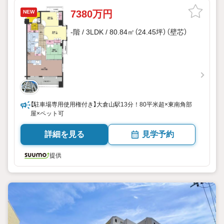
7380万円
NEW
-階 / 3LDK / 80.84㎡（24.45坪）（壁芯）
【駐車場専用使用権付き】大倉山駅13分！80平米超×東南角部
屋×ペット可
詳細を見る
見学予約
提供