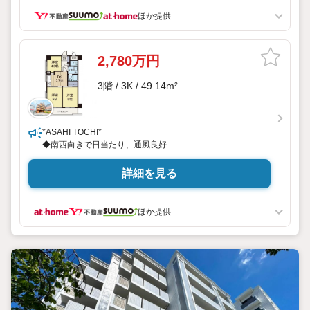
ほか提供
2,780万円
3階 / 3K / 49.14m²
*ASAHI TOCHI*
◆南西向きで日当たり、通風良好
◇リノベーション済みなのでそのまま住めます！
◆「大倉山駅」まで徒歩14分でアクセス良好！
詳細を見る
◇小・中学校が近いので子育て安心！
◆コンビニ徒歩1分買い物便利！
ほか提供
* * * * 住まい、安心のおとりつぎ * * * *
おかげさまで42周年を迎えることができました♪
ご成約件数7万件達成!!
☆当日のご見学も対応可能です！
☆JR横浜線「中山」駅徒歩1分！
☆ご予約は『朝日土地建物中山店』まで！
朝日土地建物グループは地域密着を合言葉に