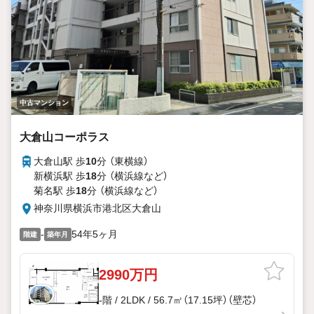
中古マンション
大倉山コーポラス
大倉山駅 歩
10
分 （東横線）
新横浜駅 歩
18
分 （横浜線
など
）
菊名駅 歩
18
分 （横浜線
など
）
神奈川県横浜市港北区大倉山
-
54年5ヶ月
階建
築年月
2990万円
-階 / 2LDK / 56.7㎡（17.15坪）（壁芯）