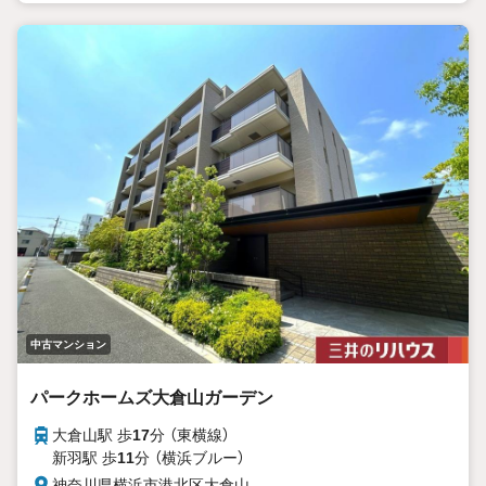
当物件は大倉山駅より徒歩7分の場所にございます。
駅から近く今後も安定した賃貸需要に期待できるかと思いま
す。
是非、ご検討下さいませ。
中古マンション
パークホームズ大倉山ガーデン
大倉山駅 歩
17
分 （東横線）
新羽駅 歩
11
分 （横浜ブルー）
神奈川県横浜市港北区大倉山