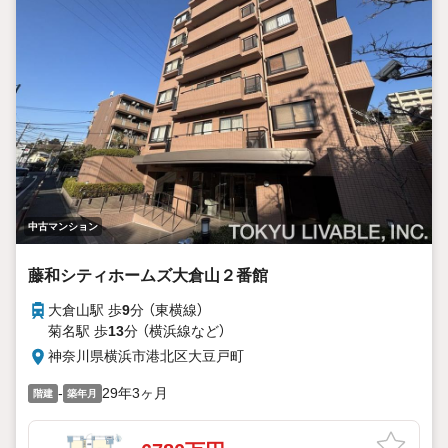
中古マンション
藤和シティホームズ大倉山２番館
大倉山駅 歩
9
分 （東横線）
菊名駅 歩
13
分 （横浜線
など
）
神奈川県横浜市港北区大豆戸町
-
29年3ヶ月
階建
築年月