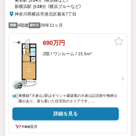
新横浜駅 歩
19
分 （横浜ブルー
など
）
神奈川県横浜市港北区菊名7丁目
4階建
39年11ヶ月
階建
築年月
690万円
2階 / ワンルーム / 15.5m²
東横線「大倉山」駅はギリシャ建築風の大倉山記念館や梅林公
園があり、落ち着いた住宅街のエリアです。
駅前には東急ストア、大倉山エルム通り商店街があり、スー
パー・飲食店・ドラッグストアが揃っております。
詳細を見る
アクセス面では、東横線を利用して横浜や武蔵小杉、都内の
提供
中目黒や渋谷にも出やすい環境です。