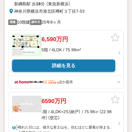
新綱島駅 歩
18
分 （東急新横浜）
神奈川県横浜市港北区樽町３丁目7-53
10階建
25年8ヶ月
階建
築年月
6,590万円
5階 / 4LDK / 75.98m²
詳細を見る
ほか提供
6590万円
-階 / 4LDK+2S（納戸） / 75.98㎡（22.98
坪）（壁芯）
晴れた日には、雄大な富士山を。住むほどに愛着が深まる、