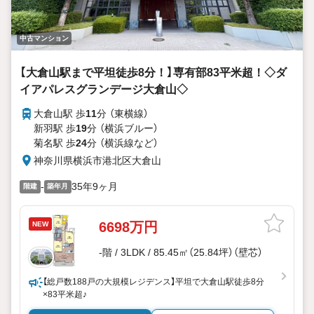
中古マンション
【大倉山駅まで平坦徒歩8分！】専有部83平米超！◇ダ
イアパレスグランデージ大倉山◇
大倉山駅 歩
11
分 （東横線）
新羽駅 歩
19
分 （横浜ブルー）
菊名駅 歩
24
分 （横浜線
など
）
神奈川県横浜市港北区大倉山
-
35年9ヶ月
階建
築年月
6698万円
NEW
-階 / 3LDK / 85.45㎡（25.84坪）（壁芯）
【総戸数188戸の大規模レジデンス】平坦で大倉山駅徒歩8分
×83平米超♪