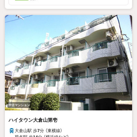
中古マンション
ハイタウン大倉山第壱
大倉山駅 歩
7
分 （東横線）
菊名駅 歩
14
分 （横浜線
など
）