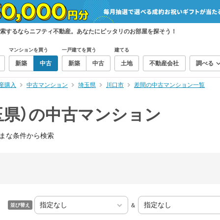
検索するならニフティ不動産。あなたにピッタリのお部屋を探そう！
マンションを買う
一戸建てを買う
建てる
新築
中古
新築
中古
土地
不動産会社
調べる
産購入
中古マンション
埼玉県
川口市
差間の中古マンション一覧
玉県）の中古マンション
まな条件から検索
＆
並び替え