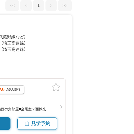
<<
<
1
>
>>
（武蔵野線
など
）
 （埼玉高速線）
 （埼玉高速線）
月
南西の角部屋■全居室２面採光
見学予約