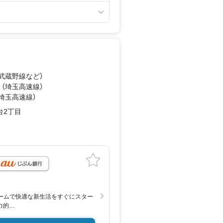
（武蔵野線
など
）
 （埼玉高速線）
（埼玉高速線）
台2丁目
ームで快適な新生活をすぐにスター
力的