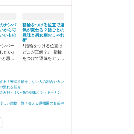
のナンバ
指輪をつける位置で運
いから可
気が変わる？指ごとの
いいもの
意味と男女別おしゃれ
術
ナンバー
「指輪をつける位置は
したい」
どこが正解？」 「指輪
いと思わ
をつけて運気をアップ
バーって
させたい」 そんなお悩
みをお持ちではありま
せんか。
する？安産祈願をしない人の割合やカレ
の流れを紹介
読み解く！0～9の意味とラッキーナン
珍しい動物一覧！会える動物園の名前や