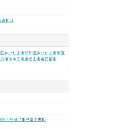
行
東川口
桜区
さいたま市浦和区
さいたま市南区
市
加須市
本庄市
東松山市
春日部市
田
芝西
芝樋ノ爪
芝富士
末広