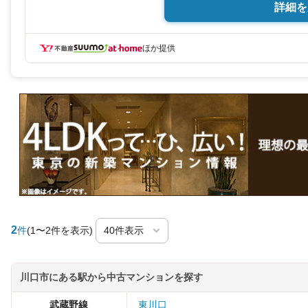
Access---
詳細を
●JR武蔵野線・埼玉高速鉄道「東川
Point---
ほか提供
●リフォーム8月完了予定！室内大
●会話が弾む対面式システムキッチ
●キッチンと洗面室が近く、家事導
●各居室収納付きで住空間もスッキ
●2沿線利用可能で通勤通学やお出
●ペット飼育可能（※カゴや水槽で
資料請求・ローン相談大歓迎。見
承っております。
現地を見学される場合は「室内・現
希望の日時をご記入いただけます
お待ち合わせ場所もお気軽にご相
こちらの物件は「Yahoo！不動産 成
当プレゼント」対象です！
2
件
(1〜2件を表示)
資料請求または見学予約からご成約で
詳細はキャンペーンページをご確
川口市にある駅から中古マンションを探す
武蔵野線
東川口