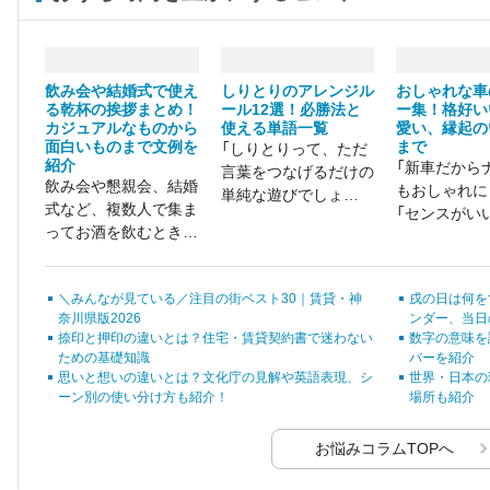
飲み会や結婚式で使え
しりとりのアレンジル
おしゃれな車
る乾杯の挨拶まとめ！
ール12選！必勝法と
ー集！格好い
カジュアルなものから
使える単語一覧
愛い、縁起の
面白いものまで文例を
まで
「しりとりって、ただ
紹介
「新車だから
言葉をつなげるだけの
飲み会や懇親会、結婚
もおしゃれに
単純な遊びでしょ
式など、複数人で集ま
「センスがい
う？」と思っていませ
ってお酒を飲むときに
れる車のナン
んか？ 確かにルール
必ずついてくるのが
何だろう？」
は簡単ですが、アレン
「乾杯の挨拶」です。
ジルールを取り入れる
＼みんなが見ている／注目の街ベスト30｜賃貸・神
戌の日は何を
などの工夫次第で、し
奈川県版2026
ンダー、当日
りとりはもっと楽しく
捺印と押印の違いとは？住宅・賃貸契約書で迷わない
数字の意味を
なります。
ための基礎知識
バーを紹介
思いと想いの違いとは？文化庁の見解や英語表現、シ
世界・日本の
ーン別の使い分け方も紹介！
場所も紹介
お悩みコラムTOPへ