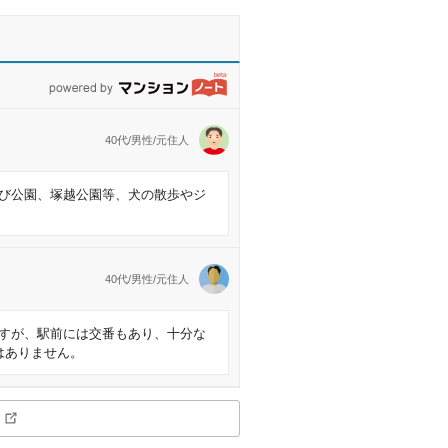
powered by マンションノート
40代/男性/元住人
び公園、塚越公園等、犬の散歩やジ
40代/男性/元住人
すが、駅前には交番もあり、十分な
はありません。