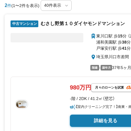
2
件
(1〜2件を表示)
むさし野第１０ダイヤモンドマンション
中古マンション
東川口駅 歩
15
分 
浦和美園駅 歩
38
分
戸塚安行駅 歩
41
分
埼玉県川口市差間
-
37年5ヶ
階建
築年月
980万円
月々のローンを試算
-階 / 2DK / 41.2㎡（壁芯）
【室内クリーニング完了！】南東・
詳細を見る