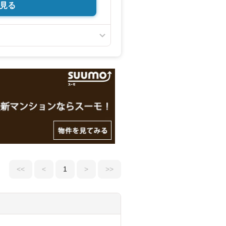
見る
口」駅まで徒歩20分
変綺麗です
ン
線良好
リ
かけにも便利
飼育できる小動物のみ）
学時の無料送迎やオンライン見学も
地を見学する（無料）」ボタンよりご
とスムーズにご案内が可能です。
談ください！
約でPayPayポイント最大20万円相
<<
<
1
>
>>
PaypayポイントGET！
認ください。