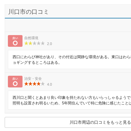
川口市の口コミ
良い
自然環境
2.0
西口にわらび神社があり、その付近は閑静な環境がある。東口はわら
ョギングするところはある。
良い
治安・安全
4.0
西川口と聞くとあまり良い印象を持たれない方もいらっしゃるようで
照明も設置され明るいため、5年間住んでいて特に危険に感じたこと
川口市周辺の口コミをもっと見る