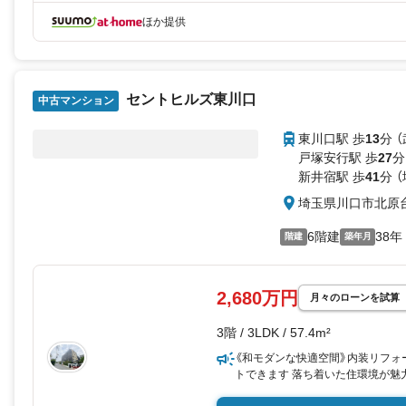
ほか提供
セントヒルズ東川口
中古マンション
東川口駅 歩
13
分 
戸塚安行駅 歩
27
分
新井宿駅 歩
41
分 
埼玉県川口市北原
6階建
38年
階建
築年月
2,680万円
月々のローンを試算
3階 / 3LDK / 57.4m²
《和モダンな快適空間》内装リフォ
トできます 落ち着いた住環境が魅