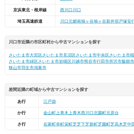
京浜東北・根岸線
西川口
川口
埼玉高速鉄道
川口元郷
南鳩ヶ谷
鳩ヶ谷
新井宿
戸塚安
川口市近隣の市区町村から中古マンションを探す
さいたま市大宮区
さいたま市見沼区
さいたま市中央区
さいたま市
さいたま市緑区
さいたま市岩槻区
川越市
熊谷市
行田市
所沢市
飯能
狭山市
羽生市
鴻巣市
差間近隣の町域から中古マンションを探す
あ行
江戸袋
か行
金山町
上青木
上青木西
川口
北園町
北原台
さ行
在家町
幸町
栄町
芝
芝下
芝新町
芝園町
芝高木
芝中